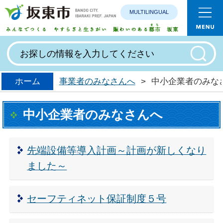
MULTILINGUAL
みんなで
ホーム
事業者のみなさんへ
>
中小企業者のみな
中小企業者のみなさんへ
先端設備等導入計画～計画が新しくなり
ました～
セーフティネット保証制度５号