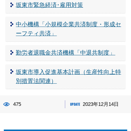
坂東市緊急経済･雇用対策
中小機構「小規模企業共済制度・形成セ
ーフティ共済」
勤労者退職金共済機構「中退共制度」
坂東市導入促進基本計画（生産性向上特
別措置法関連）
475
2023年12月14日