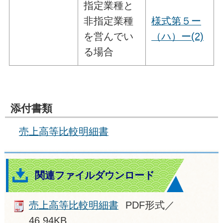
指定業種と
非指定業種
様式第５ー
を営んでい
（ハ）ー(2)
る場合
添付書類
売上高等比較明細書
関連ファイルダウンロード
売上高等比較明細書
PDF形式／
46.94KB