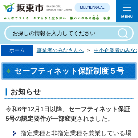
MULTILINGUAL
みんなで
ホーム
事業者のみなさんへ
>
中小企業者のみな
セーフティネット保証制度５号
お知らせ
令和6年12月1日以降、
セーフティネット保証
5号の認定要件が一部変更
されました。
指定業種と非指定業種を兼業している場