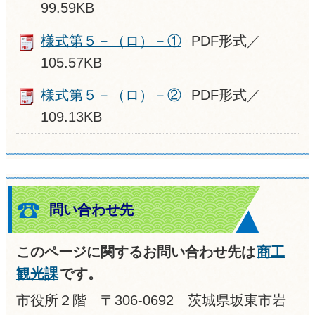
99.59KB
様式第５－（ロ）－①
PDF形式／
105.57KB
様式第５－（ロ）－②
PDF形式／
109.13KB
問い合わせ先
このページに関するお問い合わせ先は
商工
観光課
です。
市役所２階 〒306-0692 茨城県坂東市岩