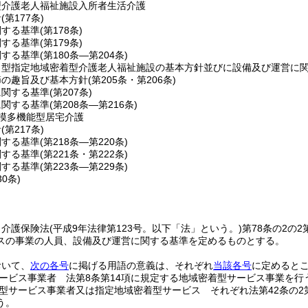
型介護老人福祉施設入所者生活介護
針
(第177条)
関する基準
(第178条)
関する基準
(第179条)
関する基準
(第180条―第204条)
ト型指定地域密着型介護老人福祉施設の基本方針並びに設備及び運営に
節の趣旨及び基本方針
(第205条・第206条)
に関する基準
(第207条)
に関する基準
(第208条―第216条)
模多機能型居宅介護
針
(第217条)
関する基準
(第218条―第220条)
関する基準
(第221条・第222条)
関する基準
(第223条―第229条)
30条)
、介護保険法
(平成9年法律第123号。以下「法」という。)
第78条の2の
スの事業の人員、設備及び運営に関する基準を定めるものとする。
おいて、
次の各号
に掲げる用語の意義は、それぞれ
当該各号
に定めると
ービス事業者 法第8条第14項に規定する地域密着型サービス事業を行
型サービス事業者又は指定地域密着型サービス それぞれ法第42条の2
う。