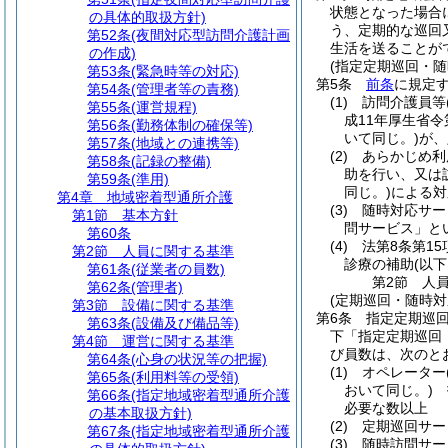
状態となった場合
の具体的取扱方針)
う、定期的な巡回
第52条
(夜間対応型訪問介護計画
生活を送ることが
の作成)
(指定定期巡回・随
第53条
(緊急時等の対応)
第5条
前条
に規定
第54条
(管理者等の責務)
(1)
訪問介護員等
第55条
(運営規程)
成11年厚生省令
第56条
(勤務体制の確保等)
いて同じ。)
が、
第57条
(地域との連携等)
(2)
あらかじめ利
第58条
(記録の整備)
助を行い、又は
第59条
(準用)
同じ。)
による対
第4章
地域密着型通所介護
(3)
随時対応サー
第1節
基本方針
問サービス」と
第60条
(4)
法第8条第1
第2節
人員に関する基準
診療の補助
(以
第61条
(従業者の員数)
第2節
人
第62条
(管理者)
(定期巡回・随時
第3節
設備に関する基準
第6条
指定定期巡
第63条
(設備及び備品等)
下「指定定期巡回
第4節
運営に関する基準
び員数は、次のと
第64条
(心身の状況等の把握)
(1)
オペレーター
第65条
(利用料等の受領)
おいて同じ。)
指
第66条
(指定地域密着型通所介護
必要な数以上
の基本取扱方針)
(2)
定期巡回サー
第67条
(指定地域密着型通所介護
(3)
随時訪問サー