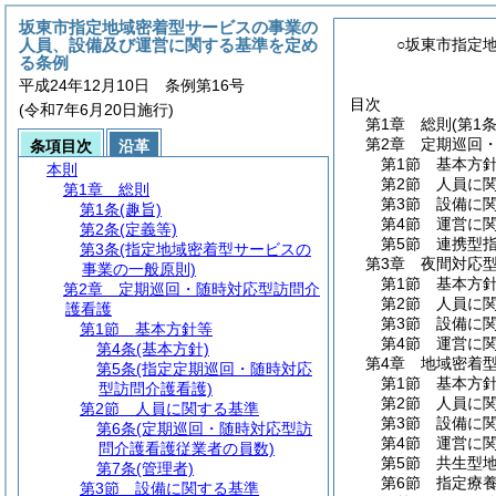
坂東市指定地域密着型サービスの事業の
人員、設備及び運営に関する基準を定め
○坂東市指定
る条例
平成24年12月10日 条例第16号
目次
(令和7年6月20日施行)
第1章
総則
(第1
第2章
定期巡回
条項目次
沿革
第1節
基本方
本則
第2節
人員に
第1章
総則
第3節
設備に
第1条
(趣旨)
第4節
運営に
第2条
(定義等)
第5節
連携型
第3条
(指定地域密着型サービスの
第3章
夜間対応
事業の一般原則)
第1節
基本方
第2章
定期巡回・随時対応型訪問介
第2節
人員に
護看護
第3節
設備に
第1節
基本方針等
第4節
運営に
第4条
(基本方針)
第4章
地域密着
第5条
(指定定期巡回・随時対応
第1節
基本方
型訪問介護看護)
第2節
人員に
第2節
人員に関する基準
第3節
設備に
第6条
(定期巡回・随時対応型訪
第4節
運営に
問介護看護従業者の員数)
第5節
共生型
第7条
(管理者)
第6節
指定療
第3節
設備に関する基準