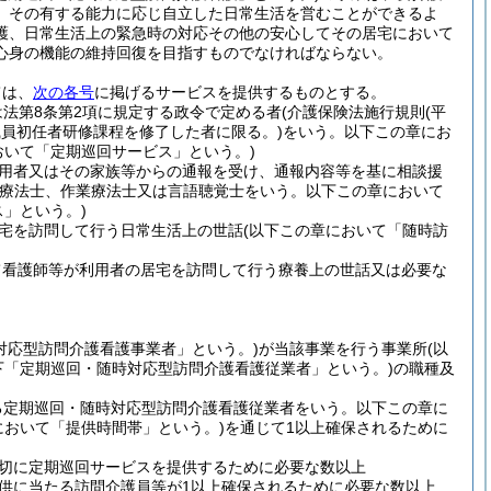
、その有する能力に応じ自立した日常生活を営むことができるよ
護、日常生活上の緊急時の対応その他の安心してその居宅において
心身の機能の維持回復を目指すものでなければならない。
ては、
次の各号
に掲げるサービスを提供するものとする。
法第8条第2項に規定する政令で定める者
(介護保険法施行規則
(平
職員初任者研修課程を修了した者に限る。)
をいう。以下この章にお
おいて「定期巡回サービス」という。)
用者又はその家族等からの通報を受け、通報内容等を基に相談援
学療法士、作業療法士又は言語聴覚士をいう。以下この章において
」という。)
宅を訪問して行う日常生活上の世話
(以下この章において「随時訪
て看護師等が利用者の居宅を訪問して行う療養上の世話又は必要な
対応型訪問介護看護事業者」という。)
が当該事業を行う事業所
(以
下「定期巡回・随時対応型訪問介護看護従業者」という。)
の職種及
る定期巡回・随時対応型訪問介護看護従業者をいう。以下この章に
において「提供時間帯」という。)
を通じて1以上確保されるために
切に定期巡回サービスを提供するために必要な数以上
供に当たる訪問介護員等が1以上確保されるために必要な数以上