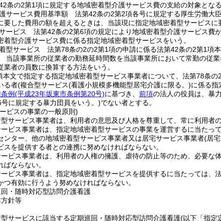
42条の2第1項に規定する地域密着型介護サービス費の支給の対象とな
護サービス費用基準額 法第42条の2第2項各号に規定する厚生労働大
に要した費用の額を超えるときは、当該現に指定地域密着型サービスに
サービス 法第42条の2第6項の規定により地域密着型介護サービス費
密着型介護サービス費に係る指定地域密着型サービスをいう。
着型サービス 法第78条の2の2第1項の申請に係る法第42条の2第1
 当該事業所の従業者の勤務延時間数を当該事業所において常勤の従業
従業者の員数に換算する方法をいう。
1項本文で指定する指定地域密着型サービス事業者について、法第78条の
いる者
(複合型サービス
(看護小規模多機能型居宅介護に限る。)
に係る指
除条例
(平成23年坂東市条例第20号)
に基づき、
前項
の法人の役員は、暴
6号に規定する暴力団員をいう。)
でない者とする。
サービスの事業の一般原則)
着型サービス事業者は、利用者の意思及び人格を尊重して、常に利用者
ービス事業者は、指定地域密着型サービスの事業を運営するに当たっては
センター、他の地域密着型サービス事業者又は居宅サービス事業者
(居
ビスを提供する者との連携に努めなければならない。
サービス事業者は、利用者の人権の擁護、虐待の防止等のため、必要な
ればならない。
ービス事業者は、指定地域密着型サービスを提供するに当たっては、法第
かつ有効に行うよう努めなければならない。
巡回・随時対応型訪問介護看護
本方針等
着型サービスに該当する定期巡回・随時対応型訪問介護看護
(以下「指定