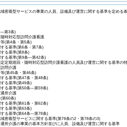
地域密着型サービスの事業の人員、設備及び運営に関する基準を定める
条―第3条)
・随時対応型訪問介護看護
針等
(第4条・第5条)
関する基準
(第6条・第7条)
関する基準
(第8条)
関する基準
(第9条―第42条)
指定定期巡回・随時対応型訪問介護看護の人員及び運営に関する基準の
型訪問介護
針等
(第45条・第46条)
関する基準
(第47条・第48条)
関する基準
(第49条)
関する基準
(第50条―第59条)
型通所介護
針
(第60条)
関する基準
(第61条・第62条)
関する基準
(第63条)
関する基準
(第64条―第78条)
地域密着型サービスに関する基準
(第78条の2・第78条の3)
養通所介護の事業の基本方針並びに人員、設備及び運営に関する基準