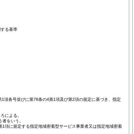
関する基準
2第1項各号並びに第78条の4第1項及び第2項の規定に基づき、指定
ころによる。
う者をいう。
第1項に規定する指定地域密着型サービス事業者又は指定地域密着