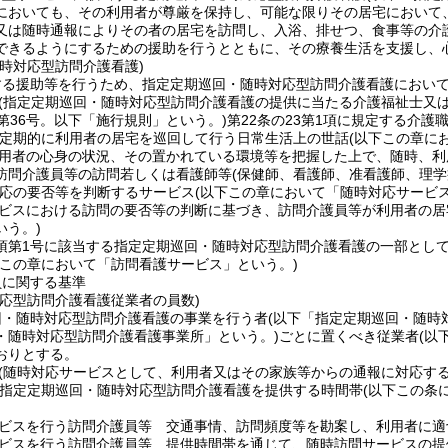
においても、その利用者が尊厳を保持し、可能な限りその居宅において
又は随時通報によりその者の居宅を訪問し、入浴、排せつ、食事等の介
できるようにするための援助を行うとともに、その療養生活を支援し、
時対応型訪問介護看護)
する援助等を行うため、指定定期巡回・随時対応型訪問介護看護におい
(指定定期巡回・随時対応型訪問介護看護の提供に当たる介護福祉士又は
第36号。以下「施行規則」という。)
第22条の23第1項に規定する介護
定期的に利用者の居宅を巡回して行う日常生活上の世話
(以下この章に
用者の心身の状況、その置かれている環境等を把握した上で、随時、利
訪問介護員等の訪問若しくは看護師等
(保健師、看護師、准看護師、理
応の要否等を判断するサービス
(以下この章において「随時対応サービス
ビスにおける訪問の要否等の判断に基づき、訪問介護員等が利用者の居
いう。)
5項第1号に該当する指定定期巡回・随時対応型訪問介護看護の一部とし
下この章において「訪問看護サービス」という。)
員に関する基準
対応型訪問介護看護従業者の員数)
回・随時対応型訪問介護看護の事業を行う者
(以下「指定定期巡回・随時
・随時対応型訪問介護看護事業所」という。)
ごとに置くべき従業者
(以
おりとする。
(随時対応サービスとして、利用者又はその家族等からの通報に対応す
定定期巡回・随時対応型訪問介護看護を提供する時間帯
(以下この条
ビスを行う訪問介護員等 交通事情、訪問頻度等を勘案し、利用者に適
ビスを行う訪問介護員等 提供時間帯を通じて、随時訪問サービスの提