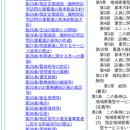
第9章
地域密着
第23条
(指定定期巡回・随時対応
第1節
基本方
型訪問介護看護の基本取扱方針)
第2節
人員に
第24条
(指定定期巡回・随時対応
第3節
設備に
型訪問介護看護の具体的取扱方
第4節
運営に
針)
第5節
ユニッ
第25条
(主治の医師との関係)
第1款
この
第26条
(定期巡回・随時対応型訪
第2款
設備
問介護看護計画等の作成)
第3款
運営
第27条
(同居家族に対するサービ
第10章
看護小規
ス提供の禁止)
第1節
基本方
第28条
(利用者に関する市への通
第2節
人員に
知)
第3節
設備に
第29条
(緊急時等の対応)
第4節
運営に
第30条
(管理者等の責務)
第11章
雑則
(第2
第31条
(運営規程)
附則
第32条
(勤務体制の確保等)
第1章
総則
第32条の2
(業務継続計画の策定
(趣旨)
等)
第1条
この条例は
第33条
(衛生管理等)
地域密着型サービ
第34条
(掲示)
(定義等)
第35条
(秘密保持等)
第2条
この条例に
第36条
(広告)
(1)
地域密着型サ
第37条
(指定居宅介護支援事業者
(2)
指定地域密着
に対する利益供与の禁止)
型サービスをい
第38条
(苦情処理)