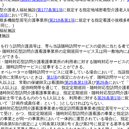
。)
型介護老人福祉施設
(
第177条第1項
に規定する指定地域密着型介護老人
第6項
において同じ。)
模多機能型居宅介護事業所
(
第218条第1項
に規定する指定看護小規模多
同じ。)
福祉施設
健施設
スを行う訪問介護員等は、専ら当該随時訪問サービスの提供に当たる者
・随時対応型訪問介護看護事業所の定期巡回サービス又は同一敷地内に
とができる。
回・随時対応型訪問介護看護事業所の利用者に対する随時対応サービス
は、随時訪問サービスに従事することができる。
りオペレーターが随時訪問サービスに従事している場合において、当該
提供に支障がないときは、
第1項
の規定にかかわらず、随時訪問サービ
人以上は、常勤の保健師又は看護師
(
第25条第1項
及び
第26条
において「
1人以上は、提供時間帯を通じて、指定定期巡回・随時対応型訪問介護
随時対応型訪問介護看護事業者は、指定定期巡回・随時対応型訪問介護
福祉士等であるもののうち1人以上を、利用者に対する
第26条第1項
に規
おいて「計画作成責任者」という。)
としなければならない。
随時対応型訪問介護看護事業者が指定訪問看護事業者
(指定居宅サービ
て受け、かつ、指定定期巡回・随時対応型訪問介護看護の事業と指定訪
の事業とが同一の事業所において一体的に運営されている場合に、指定
(同条第5項の規定により同条第1項第1号イ及び第2号に規定する基準