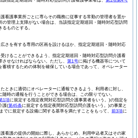
当該指定定期巡回・随時対応型訪問介護看護事業者は、
第1項第4号
介護看護事業所ごとに専らその職務に従事する常勤の管理者を置か
所の管理上支障がない場合は、当該指定定期巡回・随時対応型訪問
きるものとする。
な広さを有する専用の区画を設けるほか、指定定期巡回・随時対応
を受けることができるよう、指定定期巡回・随時対応型訪問介護看
帯させなければならない。
ただし、
第1号
に掲げる機器等について
を蓄積するための体制を確保している場合であって、オペレーター
ったときに適切にオペレーターに通報できるよう、利用者に対し、
に随時の通報を行うことができる場合は、この限りでない。
第1項
に規定する指定夜間対応型訪問介護事業者をいう。)
の指定を
介護
(
第45条
に規定する指定夜間対応型訪問介護をいう。)
の事業と
までに規定する設備に関する基準を満たすことをもって、
前3項
に
介護看護の提供の開始に際し、あらかじめ、利用申込者又はその家