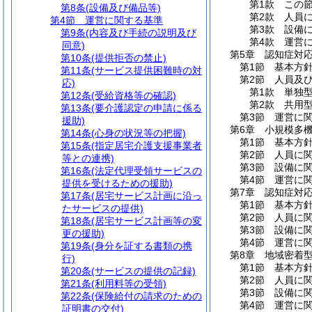
第1款
この
第8条
(設備及び備品等)
第2款
人員
第4節
運営に関する基準
第3款
設備
第9条
(内容及び手続の説明及び
第4款
運営
同意)
第5章
認知症対
第10条
(提供拒否の禁止)
第1節
基本方
第11条
(サービス提供困難時の対
第2節
人員及
応)
第1款
単独
第12条
(受給資格等の確認)
第2款
共用
第13条
(要介護認定の申請に係る
第3節
運営に
援助)
第6章
小規模多
第14条
(心身の状況等の把握)
第1節
基本方
第15条
(指定居宅介護支援事業者
第2節
人員に
等との連携)
第3節
設備に
第16条
(法定代理受領サービスの
第4節
運営に
提供を受けるための援助)
第7章
認知症対
第17条
(居宅サービス計画に沿っ
第1節
基本方
たサービスの提供)
第2節
人員に
第18条
(居宅サービス計画等の変
第3節
設備に
更の援助)
第4節
運営に
第19条
(身分を証する書類の携
第8章
地域密着
行)
第1節
基本方
第20条
(サービスの提供の記録)
第2節
人員に
第21条
(利用料等の受領)
第3節
設備に
第22条
(保険給付の請求のための
第4節
運営に
証明書の交付)