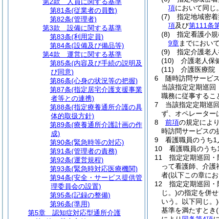
第2款
人員に関する基準
項
において同じ
第81条
(従業者の員数)
(7)
指定地域密着
第82条
(管理者)
項
及び
第111条
第3款
設備に関する基準
(8)
指定看護小規
第83条
(利用定員)
9章
までにおいて
第84条
(設備及び備品等)
(9)
指定介護老人
第4款
運営に関する基準
(10)
介護老人保
第85条
(内容及び手続の説明及
(11)
介護医療院
び同意)
6
随時訪問サービ
第86条
(心身の状況等の把握)
当該指定定期巡回
第87条
(指定居宅介護支援事業
職務に従事するこ
者等との連携)
7
当該指定定期巡
第88条
(指定療養通所介護の具
ず、オペレーター
体的取扱方針)
8
前項
の規定によ
第89条
(療養通所介護計画の作
時訪問サービスの
成)
9
看護職員のうち1
第90条
(緊急時等の対応)
10
看護職員のうち
第91条
(管理者の責務)
11
指定定期巡回・
第92条
(運営規程)
って看護師、介護
第93条
(緊急時対応医療機関)
者
(以下この章に
第94条
(安全・サービス提供管
12
指定定期巡回・
理委員会の設置)
じ。)
の指定を併せ
第95条
(記録の整備)
いう。以下同じ。)
第96条
(準用)
基準を満たすとき
第5章
認知症対応型通所介護