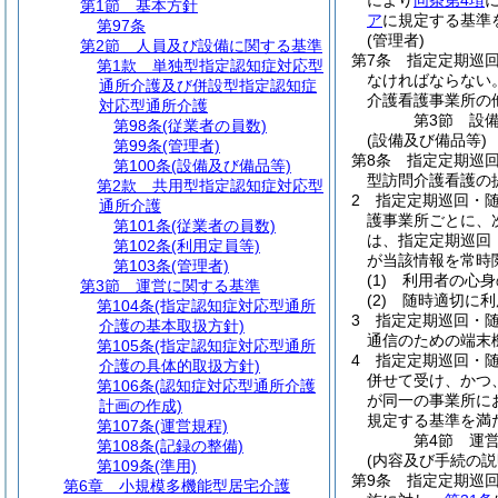
により
同条第4項
第1節
基本方針
ア
に規定する基準
第97条
(管理者)
第2節
人員及び設備に関する基準
第7条
指定定期巡
第1款
単独型指定認知症対応型
なければならない
通所介護及び併設型指定認知症
介護看護事業所の
対応型通所介護
第3節
設
第98条
(従業者の員数)
(設備及び備品等)
第99条
(管理者)
第8条
指定定期巡
第100条
(設備及び備品等)
型訪問介護看護の
第2款
共用型指定認知症対応型
2
指定定期巡回・
通所介護
護事業所ごとに、
第101条
(従業者の員数)
は、指定定期巡回
第102条
(利用定員等)
が当該情報を常時
第103条
(管理者)
(1)
利用者の心身
第3節
運営に関する基準
(2)
随時適切に利
第104条
(指定認知症対応型通所
3
指定定期巡回・
介護の基本取扱方針)
通信のための端末
第105条
(指定認知症対応型通所
4
指定定期巡回・
介護の具体的取扱方針)
併せて受け、かつ
第106条
(認知症対応型通所介護
が同一の事業所に
計画の作成)
規定する基準を満
第107条
(運営規程)
第4節
運
第108条
(記録の整備)
(内容及び手続の説
第109条
(準用)
第9条
指定定期巡
第6章
小規模多機能型居宅介護