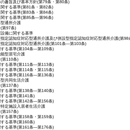
節の趣旨及び基本方針
(第79条・第80条)
に関する基準
(第81条・第82条)
に関する基準
(第83条・第84条)
に関する基準
(第85条―第96条)
応型通所介護
針
(第97条)
び設備に関する基準
型指定認知症対応型通所介護及び併設型指定認知症対応型通所介護
(第98
型指定認知症対応型通所介護
(第101条―第103条)
関する基準
(第104条―第109条)
機能型居宅介護
針
(第110条)
関する基準
(第111条―第113条)
関する基準
(第114条・第115条)
関する基準
(第116条―第136条)
応型共同生活介護
針
(第137条)
関する基準
(第138条―第140条)
関する基準
(第141条)
関する基準
(第142条―第156条)
型特定施設入居者生活介護
針
(第157条)
関する基準
(第158条・第159条)
関する基準
(第160条)
関する基準
(第161条―第176条)