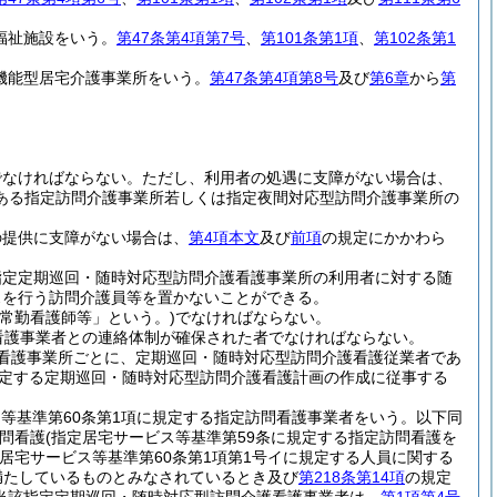
福祉施設をいう。
第47条第4項第7号
、
第101条第1項
、
第102条第1
機能型居宅介護事業所をいう。
第47条第4項第8号
及び
第6章
から
第
でなければならない。
ただし、利用者の処遇に支障がない場合は、
ある指定訪問介護事業所若しくは指定夜間対応型訪問介護事業所の
の提供に支障がない場合は、
第4項本文
及び
前項
の規定にかかわら
指定定期巡回・随時対応型訪問介護看護事業所の利用者に対する随
スを行う訪問介護員等を置かないことができる。
常勤看護師等」という。)
でなければならない。
看護事業者との連絡体制が確保された者でなければならない。
看護事業所ごとに、定期巡回・随時対応型訪問介護看護従業者であ
定する定期巡回・随時対応型訪問介護看護計画の作成に従事する
ス等基準第60条第1項に規定する指定訪問看護事業者をいう。以下同
問看護
(指定居宅サービス等基準第59条に規定する指定訪問看護を
居宅サービス等基準第60条第1項第1号イに規定する人員に関する
を満たしているものとみなされているとき及び
第218条第14項
の規定