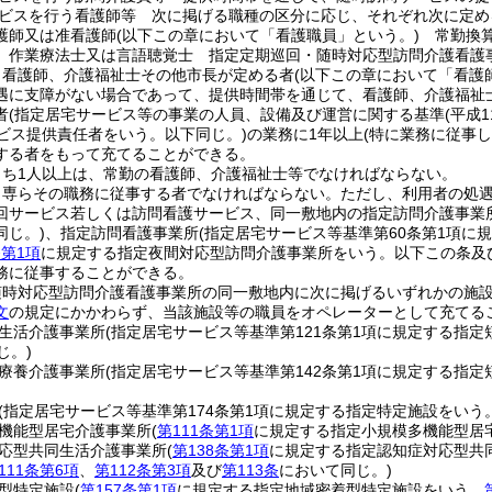
ビスを行う看護師等 次に掲げる職種の区分に応じ、それぞれ次に定め
護師又は准看護師
(以下この章において「看護職員」という。)
常勤換算
、作業療法士又は言語聴覚士 指定定期巡回・随時対応型訪問介護看護
、看護師、介護福祉士その他市長が定める者
(以下この章において「看護
遇に支障がない場合であって、提供時間帯を通じて、看護師、介護福祉
者
(指定居宅サービス等の事業の人員、設備及び運営に関する基準
(平成
ービス提供責任者をいう。以下同じ。)
の業務に1年以上
(特に業務に従事
する者をもって充てることができる。
うち1人以上は、常勤の看護師、介護福祉士等でなければならない。
、専らその職務に従事する者でなければならない。
ただし、利用者の処
回サービス若しくは訪問看護サービス、同一敷地内の指定訪問介護事業
同じ。)
、指定訪問看護事業所
(指定居宅サービス等基準第60条第1項に
条第1項
に規定する指定夜間対応型訪問介護事業所をいう。以下この条及
務に従事することができる。
随時対応型訪問介護看護事業所の同一敷地内に次に掲げるいずれかの施
文
の規定にかかわらず、当該施設等の職員をオペレーターとして充てる
生活介護事業所
(指定居宅サービス等基準第121条第1項に規定する指
じ。)
療養介護事業所
(指定居宅サービス等基準第142条第1項に規定する指
(指定居宅サービス等基準第174条第1項に規定する指定特定施設をいう
機能型居宅介護事業所
(
第111条第1項
に規定する指定小規模多機能型居
応型共同生活介護事業所
(
第138条第1項
に規定する指定認知症対応型共
111条第6項
、
第112条第3項
及び
第113条
において同じ。)
型特定施設
(
第157条第1項
に規定する指定地域密着型特定施設をいう。