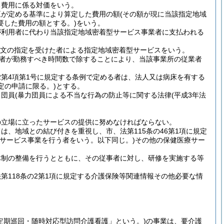
る費用に係る対価をいう。
臣が定める基準により算定した費用の額
(その額が現に当該指定地域
要した費用の額とする。)
をいう。
が利用者に代わり当該指定地域密着型サービス事業者に支払われる
項本文の指定を受けた者による指定地域密着型サービスをいう。
者が勤務すべき時間数で除することにより、当該事業所の従業者
2第4項第1号に規定する条例で定める者は、法人又は病床を有する
定の申請に限る。)
とする。
力団員
(暴力団員による不当な行為の防止等に関する法律
(平成3年法
の立場に立ったサービスの提供に努めなければならない。
、地域との結び付きを重視し、市、法第115条の46第1項に規定
宅サービス事業を行う者をいう。以下同じ。)
その他の保健医療サー
体制の整備を行うとともに、その従事者に対し、研修を実施する等
118条の2第1項に規定する介護保険等関連情報その他必要な情
定期巡回・随時対応型訪問介護看護」という。)
の事業は、要介護