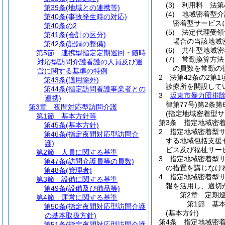
(3)
利用料 法第
第39条
(地域との連携等)
(4)
地域密着型介
第40条
(事故発生時の対応)
密着型サービス
第40条の2
(5)
法定代理受領
第41条
(会計の区分)
場合の当該地域
第42条
(記録の整備)
(6)
共生型地域密
第5節
連携型指定定期巡回・随時
(7)
常勤換算方法
対応型訪問介護看護の人員及び運
の員数を常勤の
営に関する基準の特例
2
法第42条の2第
第43条
(適用除外)
診療所を開設して
第44条
(指定訪問看護事業者との
3
坂東市暴力団排
連携)
律第77号)
第2条第
第3章
夜間対応型訪問介護
(指定地域密着型
第1節
基本方針等
第3条
指定地域密
第45条
(基本方針)
2
指定地域密着型サ
第46条
(指定夜間対応型訪問介
する地域包括支援
護)
ビス及び福祉サー
第2節
人員に関する基準
3
指定地域密着型
第47条
(訪問介護員等の員数)
の措置を講じなけ
第48条
(管理者)
4
指定地域密着型サ
第3節
設備に関する基準
報を活用し、適切
第49条
(設備及び備品等)
第2章
定期
第4節
運営に関する基準
第1節
基
第50条
(指定夜間対応型訪問介護
(基本方針)
の基本取扱方針)
第4条
指定地域密
第51条
(指定夜間対応型訪問介護