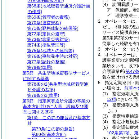
の具体的取扱方針)
(4)
訪問看護サー
第68条
(地域密着型通所介護計画
ア
保健師、看
の作成)
イ
理学療法士
第69条
(管理者の責務)
2
オペレーターは
第70条
(運営規程)
だし、利用者の処
第71条
(勤務体制の確保等)
サービス提供責任
第72条
(定員の遵守)
第5条第2項のサ
第73条
(非常災害対策)
従事した経験を有
第74条
(衛生管理等)
3
オペレーターの
第75条
(地域との連携等)
4
オペレーターは
第76条
(事故発生時の対応)
護事業所の定期巡
第77条
(記録の整備)
業所をいう。以下
第78条
(準用)
介護事業所
(
第47
第5節
共生型地域密着型サービス
報を受け付ける業
に関する基準
5
指定定期巡回・
第78条の2
(共生型地域密着型通
い場合は、
前項本
所介護の基準)
(1)
指定短期入所
第78条の3
(準用)
12項
において同
第6節
指定療養通所介護の事業の
(2)
指定短期入所
基本方針並びに人員、設備及び運
じ。)
営に関する基準
(3)
指定特定施設
第1款
この節の趣旨及び基本方
(4)
指定小規模多
針
(5)
指定認知症対
第79条
(この節の趣旨)
102条第1項
、
第
第80条
(基本方針)
(6)
指定地域密着