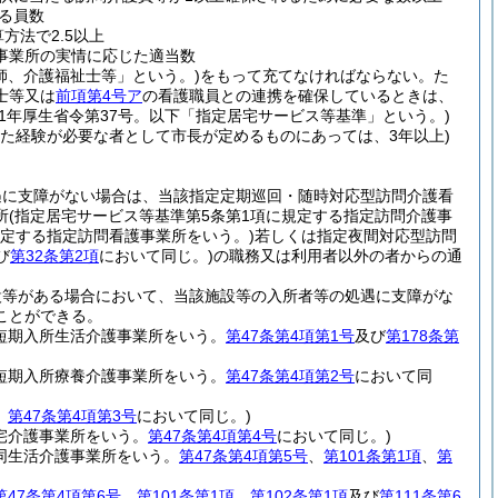
る員数
方法で2.5以上
事業所の実情に応じた適当数
師、介護福祉士等」という。)
をもって充てなければならない。
た
士等又は
前項第4号ア
の看護職員との連携を確保しているときは、
11年厚生省令第37号。以下「指定居宅サービス等基準」という。)
した経験が必要な者として市長が定めるものにあっては、3年以上)
遇に支障がない場合は、当該指定定期巡回・随時対応型訪問介護看
所
(指定居宅サービス等基準第5条第1項に規定する指定訪問介護事
規定する指定訪問看護事業所をいう。)
若しくは指定夜間対応型訪問
び
第32条第2項
において同じ。)
の職務又は利用者以外の者からの通
設等がある場合において、当該施設等の入所者等の処遇に支障がな
ことができる。
定短期入所生活介護事業所をいう。
第47条第4項第1号
及び
第178条第
定短期入所療養介護事業所をいう。
第47条第4項第2号
において同
。
第47条第4項第3号
において同じ。)
宅介護事業所をいう。
第47条第4項第4号
において同じ。)
同生活介護事業所をいう。
第47条第4項第5号
、
第101条第1項
、
第
第47条第4項第6号
、
第101条第1項
、
第102条第1項
及び
第111条第6