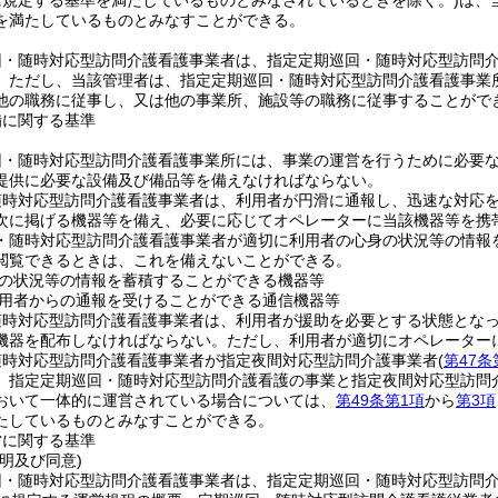
に規定する基準を満たしているものとみなされているときを除く。)
は、
を満たしているものとみなすことができる。
回・随時対応型訪問介護看護事業者は、指定定期巡回・随時対応型訪問
。
ただし、当該管理者は、指定定期巡回・随時対応型訪問介護看護事業
他の職務に従事し、又は他の事業所、施設等の職務に従事することがで
備に関する基準
回・随時対応型訪問介護看護事業所には、事業の運営を行うために必要
提供に必要な設備及び備品等を備えなければならない。
随時対応型訪問介護看護事業者は、利用者が円滑に通報し、迅速な対応
次に掲げる機器等を備え、必要に応じてオペレーターに当該機器等を携
・随時対応型訪問介護看護事業者が適切に利用者の心身の状況等の情報
閲覧できるときは、これを備えないことができる。
の状況等の情報を蓄積することができる機器等
用者からの通報を受けることができる通信機器等
随時対応型訪問介護看護事業者は、利用者が援助を必要とする状態とな
機器を配布しなければならない。
ただし、利用者が適切にオペレーター
随時対応型訪問介護看護事業者が指定夜間対応型訪問介護事業者
(
第47条
、指定定期巡回・随時対応型訪問介護看護の事業と指定夜間対応型訪問
おいて一体的に運営されている場合については、
第49条第1項
から
第3項
たしているものとみなすことができる。
営に関する基準
明及び同意)
回・随時対応型訪問介護看護事業者は、指定定期巡回・随時対応型訪問