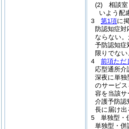
(2)
相談室
いよう配
3
第1項
に
防認知症対
ならない。
予防認知症
限りでない
4
前項ただ
応型通所介
深夜に単独
のサービス
容を当該サ
介護予防認
長に届け出
5
単独型・
単独型・併