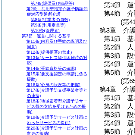
第7条
(設備及び備品等)
第3節
運
第2款
共用型指定介護予防認知
第4節
介
症対応型通所介護
第8条
(従業者の員数)
(第4
第9条
(利用定員等)
第3章
介
第10条
(管理者)
第3節
運営に関する基準
第1節
基
第11条
(内容及び手続の説明及び
第2節
人
同意)
第12条
(提供拒否の禁止)
第3節
設
第13条
(サービス提供困難時の対
第4節
運
応)
第14条
(受給資格等の確認)
第5節
介
第15条
(要支援認定の申請に係る
援助)
(第6
第16条
(心身の状況等の把握)
第4章
介
第17条
(介護予防支援事業者等と
の連携)
第1節
基
第18条
(地域密着型介護予防サー
第2節
人
ビス費の支給を受けるための援
助)
第3節
設
第19条
(介護予防サービス計画に
第4節
運
沿ったサービスの提供)
第20条
(介護予防サービス計画の
第5節
介
変更の援助)