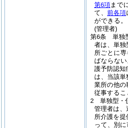
第6項
まで
て、
前各項
ができる。
(管理者)
第6条
単独
者は、単独
所ごとに専
ばならない
護予防認知
は、当該単
業所の他の
従事するこ
2
単独型・
管理者は、
所介護を提
って、別に