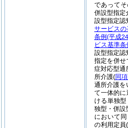
であってそ
併設型指定
設型指定認
サービスの
条例
(平成
ビス基準条
設型指定認
指定を併せ
症対応型通
所介護
(
同項
通所介護を
て一体的に
ける単独型
独型・併設
において同
の利用定員