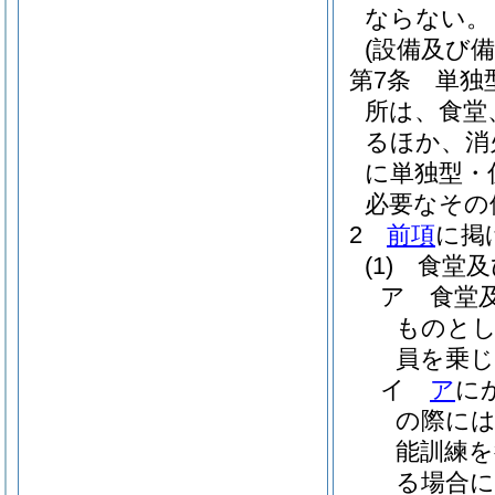
ならない。
(設備及び備
第7条
単独
所は、食堂
るほか、消
に単独型・
必要なその
2
前項
に掲
(1)
食堂及
ア
食堂
ものとし
員を乗
イ
ア
に
の際に
能訓練
る場合