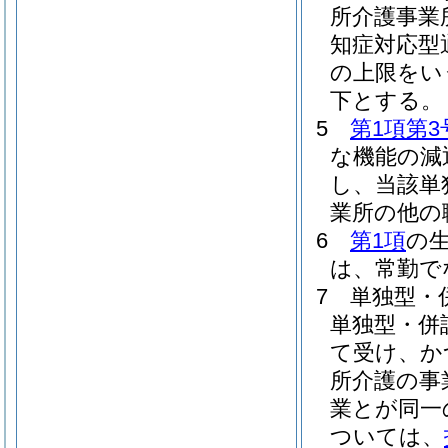
所介護事業
知症対応型
の上限をい
下とする。
5
第1項第3
な機能の減
し、当該単
業所の他の
6
第1項
の
は、常勤で
7
単独型・
単独型・併
て受け、か
所介護の事
業とが同一
ついては、