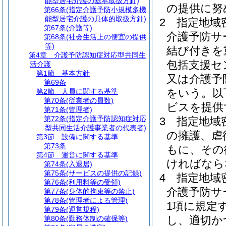
能型居宅介護の基本取扱方針)
の提供に努
第66条
(指定介護予防小規模多機
能型居宅介護の具体的取扱方針)
2
指定地域
第67条
(介護等)
介護予防サ
第68条
(社会生活上の便宜の提供
等)
結び付きを
第4章
介護予防認知症対応型共同生
包括支援セ
活介護
第1節
基本方針
又は介護予
第69条
をいう。以
第2節
人員に関する基準
第70条
(従業者の員数)
ビスを提供
第71条
(管理者)
第72条
(指定介護予防認知症対応
3
指定地域
型共同生活介護事業者の代表者)
の擁護、虐
第3節
設備に関する基準
第73条
もに、その
第4節
運営に関する基準
ければなら
第74条
(入退居)
第75条
(サービスの提供の記録)
4
指定地域
第76条
(利用料等の受領)
介護予防サ
第77条
(身体的拘束等の禁止)
第78条
(管理者による管理)
1項に規定
第79条
(運営規程)
し、適切か
第80条
(勤務体制の確保等)