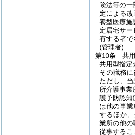
険法等の一
定による改
養型医療施
定居宅サー
有する者で
(管理者)
第10条
共
共用型指定
その職務に
ただし、当
所介護事業
護予防認知
は他の事業
するほか、
業所の他の
従事するこ