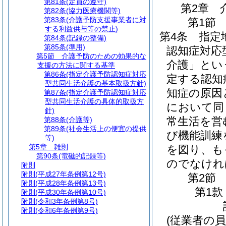
第81条
(定員の遵守)
第2章
第82条
(協力医療機関等)
第83条
(介護予防支援事業者に対
第1節
する利益供与等の禁止)
第4条
指定
第84条
(記録の整備)
第85条
(準用)
認知症対応
第5節
介護予防のための効果的な
介護」とい
支援の方法に関する基準
第86条
(指定介護予防認知症対応
定する認知
型共同生活介護の基本取扱方針)
知症の原因
第87条
(指定介護予防認知症対応
型共同生活介護の具体的取扱方
において同
針)
常生活を営
第88条
(介護等)
第89条
(社会生活上の便宜の提供
び機能訓練
等)
第5章
雑則
を図り、も
第90条
(電磁的記録等)
のでなけれ
附則
附則
(平成27年条例第12号)
第2節
附則
(平成28年条例第13号)
第1款
附則
(平成30年条例第10号)
附則
(令和3年条例第8号)
附則
(令和6年条例第9号)
(従業者の員