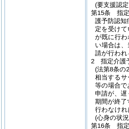
(要支援認
第15条
指
護予防認知
定を受けて
が既に行わ
い場合は、
請が行われ
2
指定介護
(法第8条の
相当するサ
等の場合で
申請が、遅
期間が終了
行わなけれ
(心身の状況
第16条
指