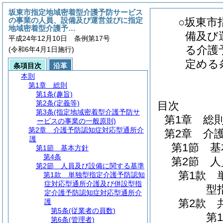
坂東市指定地域密着型介護予防サービス
の事業の人員、設備及び運営並びに指定
○坂東市
地域密着型介護予…
備及び
平成24年12月10日 条例第17号
る介護
(令和6年4月1日施行)
定める
条項目次
沿革
本則
第1章
総則
第1条
(趣旨)
第2条
(定義等)
目次
第3条
(指定地域密着型介護予防サ
第1章
総
ービスの事業の一般原則)
第2章
介護予防認知症対応型通所介
第2章
介
護
第1節
基
第1節
基本方針
第4条
第2節
人
第2節
人員及び設備に関する基準
第1款
第1款
単独型指定介護予防認知
症対応型通所介護及び併設型指
型
定介護予防認知症対応型通所介
第2款
護
第5条
(従業者の員数)
第1
第6条
(管理者)