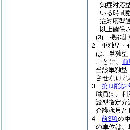
知症対応
いる時間
症対応型
以上確保
(3)
機能訓
2
単独型・
は、単独型
ごとに、
前
当該単独型
させなけれ
3
第1項第2
職員は、利
設型指定介
介護職員と
4
前3項
の
の単位は、