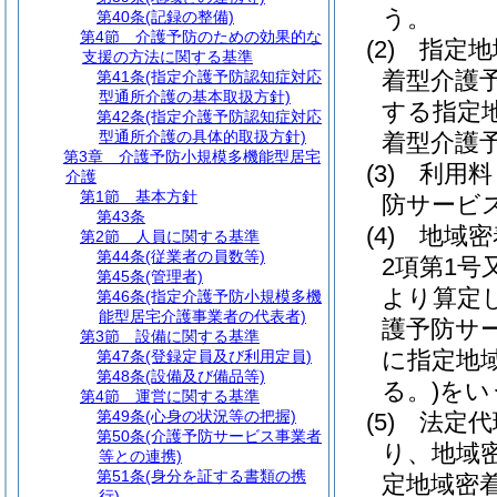
う。
第40条
(記録の整備)
第4節
介護予防のための効果的な
(2)
指定地
支援の方法に関する基準
着型介護
第41条
(指定介護予防認知症対応
型通所介護の基本取扱方針)
する指定
第42条
(指定介護予防認知症対応
型通所介護の具体的取扱方針)
着型介護
第3章
介護予防小規模多機能型居宅
(3)
利用料
介護
第1節
基本方針
防サービ
第43条
(4)
地域密
第2節
人員に関する基準
第44条
(従業者の員数等)
2項第1
第45条
(管理者)
より算定
第46条
(指定介護予防小規模多機
能型居宅介護事業者の代表者)
護予防サ
第3節
設備に関する基準
に指定地
第47条
(登録定員及び利用定員)
第48条
(設備及び備品等)
る。)
をい
第4節
運営に関する基準
第49条
(心身の状況等の把握)
(5)
法定代
第50条
(介護予防サービス事業者
り、地域
等との連携)
第51条
(身分を証する書類の携
定地域密
行)