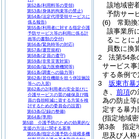
該地域密
第52条
(利用料等の受領)
第53条
(身体的拘束等の禁止)
予防サー
第54条
(法定代理受領サービスに
(6)
常勤換
係る報告)
第55条
(利用者に対する指定介護
該事業所
予防サービス等の利用に係る計
ることに
画等の書類の交付)
第56条
(緊急時等の対応)
員数に換
第57条
(運営規程)
第58条
(定員の遵守)
2
法第54
第59条
(非常災害対策)
サービス事
第60条
(協力医療機関等)
第61条
(調査への協力等)
する条例で
第62条
(居住機能を担う併設施設
3
坂東市暴
等への入居)
第62条の2
(利用者の安全並びに
き、
前項
の
介護サービスの質の確保及び職
為の防止等
員の負担軽減に資する方策を検
討するための委員会の設置)
定する暴力
第63条
(記録の整備)
(指定地域
第64条
(準用)
第5節
介護予防のための効果的な
第3条
指定
支援の方法に関する基準
第65条
(指定介護予防小規模多機
思及び人格