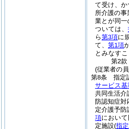
て受け、か
所介護の事
業とが同一
ついては、
ら
第3項
に
て、
第1項
とみなすこ
第2款
(従業者の員
第8条
指定
サービス基
共同生活介
防認知症対
定介護予防
項
において
定施設
(
指定