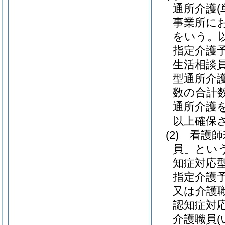
通所介護
事業所に
をいう。
指定介護
生活相談
型通所介
数の合計
通所介護
以上確保
(2)
看護師
員」という
知症対応
指定介護
又は介護
認知症対
介護職員