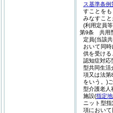
ス基準条例第
すことをも
みなすこと
(利用定員等
第9条
共用
定員
(当該
おいて同時
供を受ける
認知症対応
型共同生活
項又は法第
をいう。)
型介護老人
施設
(
指定地
ニット型指
項において