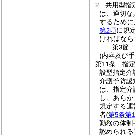
2
共用型指
は、適切な
するために
第2項
に規
ければなら
第3節
(内容及び
第11条
指
設型指定介
介護予防認
は、指定介
し、あらか
規定する運
者
(
第5条第
勤務の体制
認められる