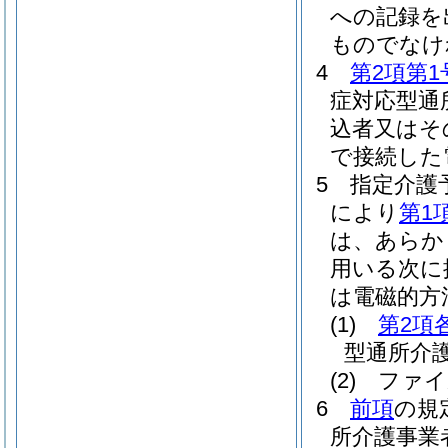
への記録を
ものでなけ
4
第2項第1
症対応型通
込者又はそ
で接続した
5
指定介護
により
第1
は、あらか
用いる次に
は電磁的方
(1)
第2項
型通所介
(2)
ファイ
6
前項
の規
所介護事業