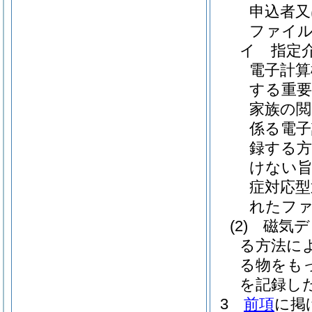
申込者又
ファイ
イ
指定
電子計
する重要
家族の閲
係る電子
録する方
けない旨
症対応型
れたファ
(2)
磁気デ
る方法に
る物をも
を記録し
3
前項
に掲