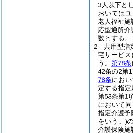
3人以下と
おいてはユ
老人福祉施
応型通所介
数とする。
2
共用型指
宅サービス
う。
第78条
42条の2
78条
におい
定する指定
第53条第
において同
指定介護予
をいう。)
介護保険施