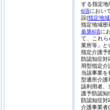
する指定地
6項
において
設
(
指定地域
指定地域密
条第6項
に
て、これら
業所等」と
指定介護予
防認知症対
用型指定介
当該事業を
型通所介護
該利用者、
護予防認知
防認知症対
介護事業者
(