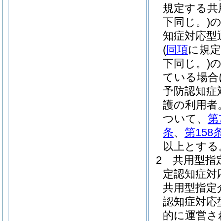
規定する共
下同じ。)
知症対応型
(
同項
に規定
下同じ。)
ている場合
予防認知症
護の利用者
ついて、
第
条
、
第158
以上とする
2
共用型指
定認知症対
共用型指定
認知症対応
的に運営さ