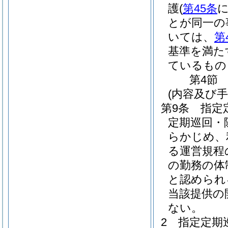
護
(
第45条
とが同一の
いては、
第
基準を満た
ているもの
第4節
(内容及び
第9条
指定
定期巡回・
らかじめ、
る運営規程
の勤務の体
と認められ
当該提供の
ない。
2
指定定期