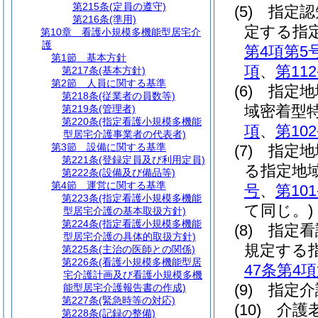
第215条
(定員の遵守)
(5)
指定認
第216条
(準用)
定する指
第10章
看護小規模多機能型居宅介
護
第4項第5
第1節
基本方針
項
、
第11
第217条
(基本方針)
第2節
人員に関する基準
(6)
指定地
第218条
(従業者の員数等)
域密着型
第219条
(管理者)
第220条
(指定看護小規模多機能
項
、
第10
型居宅介護事業者の代表者)
第3節
設備に関する基準
(7)
指定地
第221条
(登録定員及び利用定員)
る指定地
第222条
(設備及び備品等)
第4節
運営に関する基準
号
、
第10
第223条
(指定看護小規模多機能
て同じ。)
型居宅介護の基本取扱方針)
第224条
(指定看護小規模多機能
(8)
指定看
型居宅介護の具体的取扱方針)
規定する
第225条
(主治の医師との関係)
第226条
(看護小規模多機能型居
47条第4
宅介護計画及び看護小規模多機
(9)
指定介
能型居宅介護報告書の作成)
第227条
(緊急時等の対応)
(10)
介護
第228条
(記録の整備)