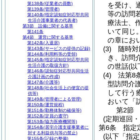
第138条
(従業者の員数)
を受け、
第139条
(管理者)
等の訪問
第140条
(指定認知症対応型共同
生活介護事業者の代表者)
療法士、
第3節
設備に関する基準
いて同じ。
第141条
第4節
運営に関する基準
の章にお
第142条
(入退居)
(3)
随時対
第143条
(サービスの提供の記録)
第144条
(利用料等の受領)
き、訪問
第145条
(指定認知症対応型共同
の世話
(
生活介護の取扱方針)
第146条
(認知症対応型共同生活
(4)
法第8
介護計画の作成)
第147条
(介護等)
型訪問介
第148条
(社会生活上の便宜の提
して行う
供等)
第149条
(管理者による管理)
おいて「
第150条
(運営規程)
第2節
第151条
(勤務体制の確保等)
第152条
(定員の遵守)
(定期巡回
第153条
(協力医療機関等)
第6条
指定
第154条
(居宅介護支援事業者に
対する利益供与等の禁止)
(以下「指
第155条
(記録の整備)