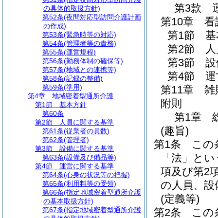
第3款
の具体的取扱方針)
第52条
(夜間対応型訪問介護計画
第10章
看
の作成)
第1節
基
第53条
(緊急時等の対応)
第54条
(管理者等の責務)
第2節
人
第55条
(運営規程)
第3節
設
第56条
(勤務体制の確保等)
第57条
(地域との連携等)
第4節
運
第58条
(記録の整備)
第59条
(準用)
第11章
雑
第4章
地域密着型通所介護
附則
第1節
基本方針
第60条
第1章
第2節
人員に関する基準
(趣旨)
第61条
(従業者の員数)
第62条
(管理者)
第1条
この
第3節
設備に関する基準
「法」とい
第63条
(設備及び備品等)
第4節
運営に関する基準
項及び第2
第64条
(心身の状況等の把握)
の人員、設
第65条
(利用料等の受領)
第66条
(指定地域密着型通所介護
(定義等)
の基本取扱方針)
第67条
(指定地域密着型通所介護
第2条
この