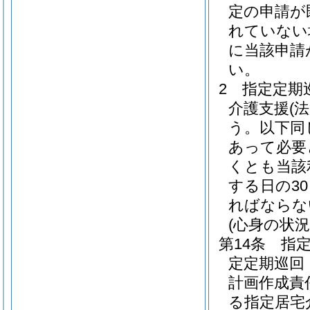
定の申請が
れていない
に当該申請
い。
2
指定定期
介護支援
(
う。以下同
あって必要
くとも当該
する日の3
ればならな
(心身の状況
第14条
指
定定期巡回
計画作成責
る指定居宅