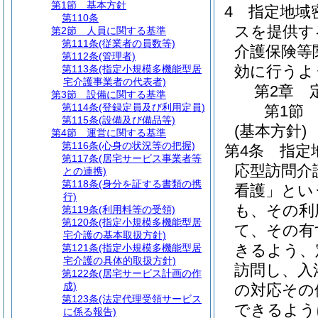
第1節
基本方針
4
指定地域
第110条
スを提供す
第2節
人員に関する基準
第111条
(従業者の員数等)
介護保険等
第112条
(管理者)
効に行うよ
第113条
(指定小規模多機能型居
宅介護事業者の代表者)
第2章
第3節
設備に関する基準
第114条
(登録定員及び利用定員)
第1節
第115条
(設備及び備品等)
(基本方針)
第4節
運営に関する基準
第116条
(心身の状況等の把握)
第4条
指定
第117条
(居宅サービス事業者等
応型訪問介
との連携)
第118条
(身分を証する書類の携
看護」とい
行)
も、その利
第119条
(利用料等の受領)
第120条
(指定小規模多機能型居
て、その有
宅介護の基本取扱方針)
きるよう、
第121条
(指定小規模多機能型居
宅介護の具体的取扱方針)
訪問し、入
第122条
(居宅サービス計画の作
成)
の対応その
第123条
(法定代理受領サービス
できるよう
に係る報告)