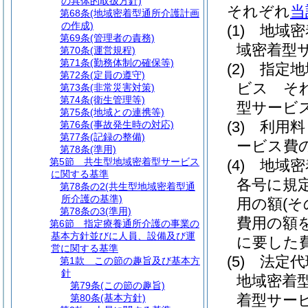
の具体的取扱方針)
それぞれ
当
第68条
(地域密着型通所介護計画
の作成)
(1)
地域密
第69条
(管理者の責務)
域密着型
第70条
(運営規程)
第71条
(勤務体制の確保等)
(2)
指定地
第72条
(定員の遵守)
ビス そ
第73条
(非常災害対策)
第74条
(衛生管理等)
型サービ
第75条
(地域との連携等)
(3)
利用料
第76条
(事故発生時の対応)
第77条
(記録の整備)
ービス費
第78条
(準用)
第5節
共生型地域密着型サービス
(4)
地域密
に関する基準
各号に規
第78条の2
(共生型地域密着型通
所介護の基準)
用の額
(
第78条の3
(準用)
費用の額
第6節
指定療養通所介護の事業の
基本方針並びに人員、設備及び運
に要した
営に関する基準
(5)
法定代
第1款
この節の趣旨及び基本方
針
地域密着
第79条
(この節の趣旨)
着型サー
第80条
(基本方針)