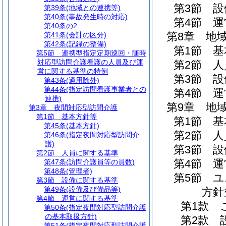
第3節
設
第39条
(地域との連携等)
第40条
(事故発生時の対応)
第4節
運
第40条の2
第8章
地
第41条
(会計の区分)
第42条
(記録の整備)
第1節
基
第5節
連携型指定定期巡回・随時
対応型訪問介護看護の人員及び運
第2節
人
営に関する基準の特例
第3節
設
第43条
(適用除外)
第44条
(指定訪問看護事業者との
第4節
運
連携)
第9章
地
第3章
夜間対応型訪問介護
第1節
基本方針等
第1節
基
第45条
(基本方針)
第2節
人
第46条
(指定夜間対応型訪問介
護)
第3節
設
第2節
人員に関する基準
第4節
運
第47条
(訪問介護員等の員数)
第48条
(管理者)
第5節
ユ
第3節
設備に関する基準
第49条
(設備及び備品等)
方針
第4節
運営に関する基準
第1款
第50条
(指定夜間対応型訪問介護
の基本取扱方針)
第2款
第51条
(指定夜間対応型訪問介護