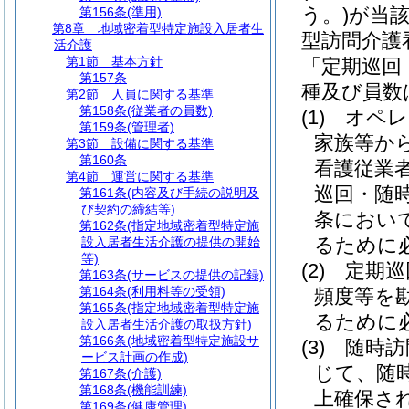
う。)
が当
第156条
(準用)
第8章
地域密着型特定施設入居者生
型訪問介護
活介護
第1節
基本方針
「定期巡回
第157条
種及び員数
第2節
人員に関する基準
第158条
(従業者の員数)
(1)
オペレ
第159条
(管理者)
家族等か
第3節
設備に関する基準
第160条
看護従業
第4節
運営に関する基準
巡回・随
第161条
(内容及び手続の説明及
び契約の締結等)
条におい
第162条
(指定地域密着型特定施
るために
設入居者生活介護の提供の開始
等)
(2)
定期巡
第163条
(サービスの提供の記録)
第164条
(利用料等の受領)
頻度等を
第165条
(指定地域密着型特定施
るために
設入居者生活介護の取扱方針)
第166条
(地域密着型特定施設サ
(3)
随時訪
ービス計画の作成)
じて、随
第167条
(介護)
第168条
(機能訓練)
上確保さ
第169条
(健康管理)