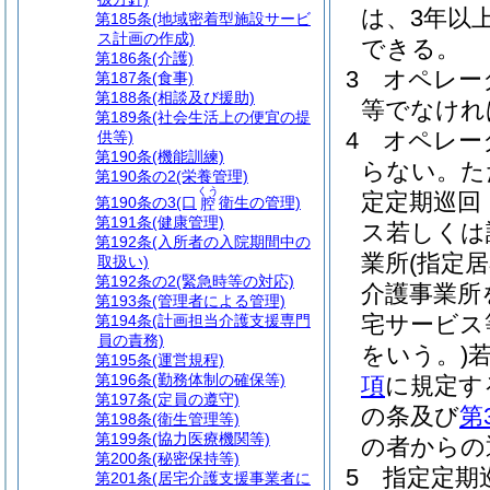
は、3年以上
第185条
(地域密着型施設サービ
ス計画の作成)
できる。
第186条
(介護)
3
オペレー
第187条
(食事)
第188条
(相談及び援助)
等でなけれ
第189条
(社会生活上の便宜の提
4
オペレー
供等)
第190条
(機能訓練)
らない。
た
第190条の2
(栄養管理)
くう
定定期巡回
第190条の3
(口
衛生の管理)
腔
第191条
(健康管理)
ス若しくは
第192条
(入所者の入院期間中の
業所
(指定
取扱い)
第192条の2
(緊急時等の対応)
介護事業所
第193条
(管理者による管理)
宅サービス
第194条
(計画担当介護支援専門
員の責務)
をいう。)
第195条
(運営規程)
第196条
(勤務体制の確保等)
項
に規定す
第197条
(定員の遵守)
の条及び
第
第198条
(衛生管理等)
第199条
(協力医療機関等)
の者からの
第200条
(秘密保持等)
5
指定定期
第201条
(居宅介護支援事業者に