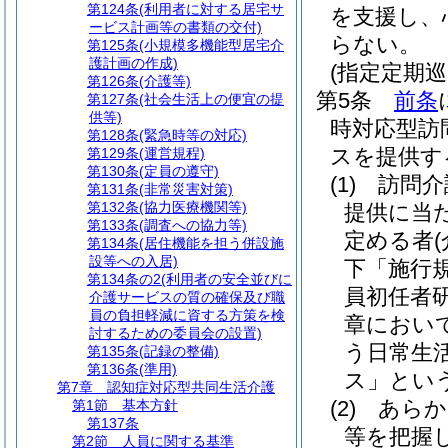
第124条
(利用者に対する居宅サ
を支援し、
ービス計画等の書類の交付)
らない。
第125条
(小規模多機能型居宅介
護計画の作成)
(指定定期
第126条
(介護等)
第5条
前条
第127条
(社会生活上の便宜の提
供等)
時対応型訪
第128条
(緊急時等の対応)
スを提供す
第129条
(運営規程)
第130条
(定員の遵守)
(1)
訪問介
第131条
(非常災害対策)
第132条
(協力医療機関等)
提供に当
第133条
(調査への協力等)
定める者
第134条
(居住機能を担う併設施
設等への入居)
下「施行
第134条の2
(利用者の安全並びに
員初任者
介護サービスの質の確保及び職
員の負担軽減に資する方策を検
章におい
討するための委員会の設置)
う日常生
第135条
(記録の整備)
第136条
(準用)
ス」という
第7章
認知症対応型共同生活介護
(2)
あらか
第1節
基本方針
第137条
等を把握
第2節
人員に関する基準