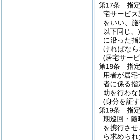
第17条
指
宅サービス
をいい、施
以下同じ。)
に沿った指
ければなら
(居宅サー
第18条
指
用者が居宅
者に係る指
助を行わな
(身分を証
第19条
指
期巡回・随
を携行させ
ら求められ