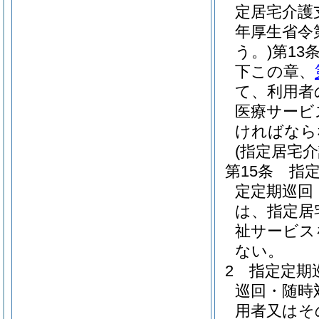
定居宅介護
年厚生省令
う。)
第13
下この章、
て、利用者
医療サービ
ければなら
(指定居宅
第15条
指
定定期巡回
は、指定居
祉サービス
ない。
2
指定定期
巡回・随時
用者又はそ