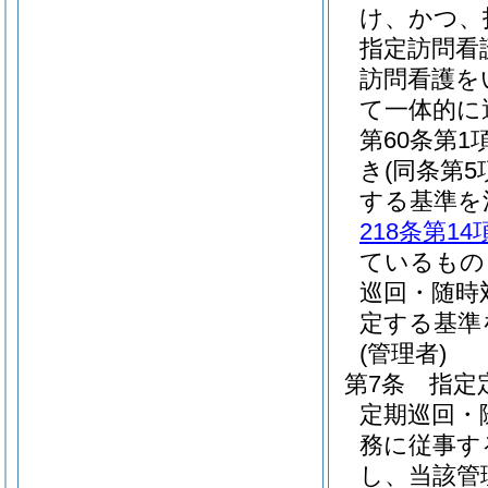
け、かつ、
指定訪問看
訪問看護を
て一体的に
第60条第
き
(同条第
する基準を
218条第14
ているもの
巡回・随時
定する基準
(管理者)
第7条
指定
定期巡回・
務に従事す
し、当該管