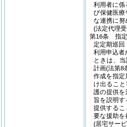
利用者に係
び保健医療
な連携に努
(法定代理
第16条
指
定定期巡回
利用申込者
ときは、当
計画
(法第
作成を指定
け出ること
護の提供を
旨を説明す
提供するこ
要な援助を
(居宅サー