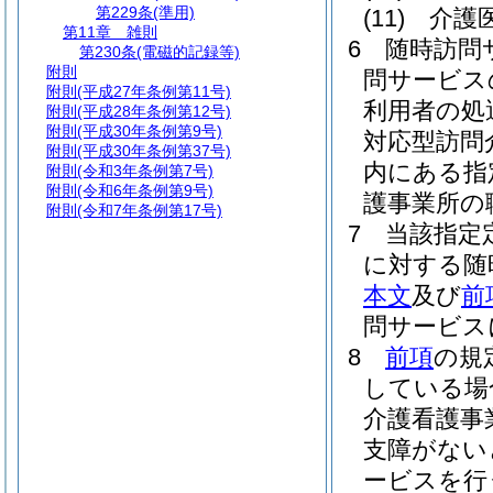
第229条
(準用)
(11)
介護
第11章
雑則
6
随時訪問
第230条
(電磁的記録等)
附則
問サービス
附則
(平成27年条例第11号)
利用者の処
附則
(平成28年条例第12号)
附則
(平成30年条例第9号)
対応型訪問
附則
(平成30年条例第37号)
内にある指
附則
(令和3年条例第7号)
附則
(令和6年条例第9号)
護事業所の
附則
(令和7年条例第17号)
7
当該指定
に対する随
本文
及び
前
問サービス
8
前項
の規
している場
介護看護事
支障がない
ービスを行