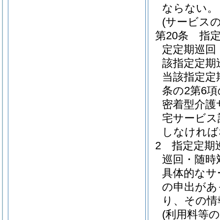
ならない。
(サービス
第20条
指
定定期巡回
該指定定期
当該指定定
条の2第6
密着型介護
宅サービス
しなければ
2
指定定期
巡回・随時
具体的なサ
の申出があ
り、その情
(利用料等の