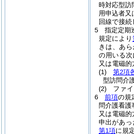
時対応型訪
用申込者又
回線で接続
5
指定定期
規定により
きは、あら
の用いる次
又は電磁的
(1)
第2項
型訪問介
(2)
ファイ
6
前項
の規
問介護看護
又は電磁的
申出があっ
第1項
に規