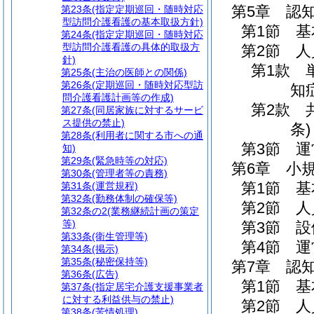
第5章
認
第23条
(指定定期巡回・随時対応
型訪問介護看護の基本取扱方針)
第1節
基
第24条
(指定定期巡回・随時対応
型訪問介護看護の具体的取扱方
第2節
人
針)
第1款
第25条
(主治の医師との関係)
第26条
(定期巡回・随時対応型訪
知
問介護看護計画等の作成)
第2款
第27条
(同居家族に対するサービ
ス提供の禁止)
条)
第28条
(利用者に関する市への通
第3節
運
知)
第29条
(緊急時等の対応)
第6章
小
第30条
(管理者等の責務)
第1節
基
第31条
(運営規程)
第32条
(勤務体制の確保等)
第2節
人
第32条の2
(業務継続計画の策定
等)
第3節
設
第33条
(衛生管理等)
第4節
運
第34条
(掲示)
第35条
(秘密保持等)
第7章
認
第36条
(広告)
第1節
基
第37条
(指定居宅介護支援事業者
に対する利益供与の禁止)
第2節
人
第38条
(苦情処理)