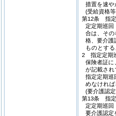
措置を速や
(受給資格等
第12条
指
定定期巡回
合は、その
格、要介護
ものとする
2
指定定期
保険者証に
が記載され
指定定期巡
めなければ
(要介護認
第13条
指
定定期巡回
要介護認定