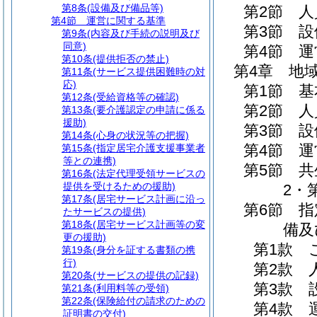
第8条
(設備及び備品等)
第2節
人
第4節
運営に関する基準
第3節
設
第9条
(内容及び手続の説明及び
同意)
第4節
運
第10条
(提供拒否の禁止)
第4章
地
第11条
(サービス提供困難時の対
応)
第1節
基
第12条
(受給資格等の確認)
第2節
人
第13条
(要介護認定の申請に係る
援助)
第3節
設
第14条
(心身の状況等の把握)
第4節
運
第15条
(指定居宅介護支援事業者
等との連携)
第5節
共
第16条
(法定代理受領サービスの
提供を受けるための援助)
2・
第17条
(居宅サービス計画に沿っ
第6節
指
たサービスの提供)
第18条
(居宅サービス計画等の変
備及
更の援助)
第1款
第19条
(身分を証する書類の携
行)
第2款
第20条
(サービスの提供の記録)
第3款
第21条
(利用料等の受領)
第22条
(保険給付の請求のための
第4款
証明書の交付)