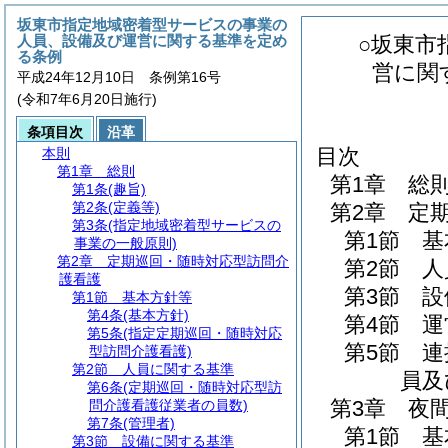
坂東市指定地域密着型サービスの事業の
人員、設備及び運営に関する基準を定め
○坂東市
る条例
営に関
平成24年12月10日 条例第16号
(令和7年6月20日施行)
条項目次
沿革
目次
本則
第1章
総則
第1章
総
第1条
(趣旨)
第2条
(定義等)
第2章
定
第3条
(指定地域密着型サービスの
第1節
基
事業の一般原則)
第2章
定期巡回・随時対応型訪問介
第2節
人
護看護
第3節
設
第1節
基本方針等
第4条
(基本方針)
第4節
運
第5条
(指定定期巡回・随時対応
第5節
連
型訪問介護看護)
第2節
人員に関する基準
員及
第6条
(定期巡回・随時対応型訪
第3章
夜
問介護看護従業者の員数)
第7条
(管理者)
第1節
基
第3節
設備に関する基準