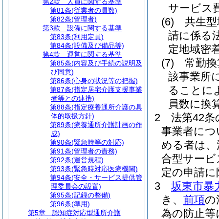
第2款
人員に関する基準
サービス
第81条
(従業者の員数)
第82条
(管理者)
(6)
共生型
第3款
設備に関する基準
請に係る
第83条
(利用定員)
第84条
(設備及び備品等)
定地域密
第4款
運営に関する基準
(7)
常勤換
第85条
(内容及び手続の説明及
び同意)
該事業所
第86条
(心身の状況等の把握)
ることに
第87条
(指定居宅介護支援事業
者等との連携)
員数に換
第88条
(指定療養通所介護の具
2
法第42
体的取扱方針)
第89条
(療養通所介護計画の作
事業者につ
成)
第90条
(緊急時等の対応)
める者は、
第91条
(管理者の責務)
合型サービ
第92条
(運営規程)
第93条
(緊急時対応医療機関)
定の申請に
第94条
(安全・サービス提供管
3
坂東市暴
理委員会の設置)
第95条
(記録の整備)
き、
前項
の
第96条
(準用)
為の防止等
第5章
認知症対応型通所介護