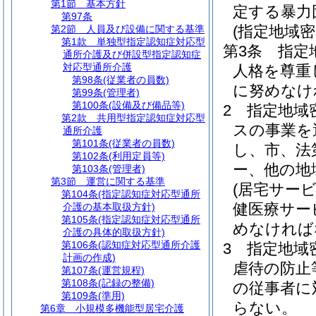
第1節
基本方針
定する暴力
第97条
(指定地域
第2節
人員及び設備に関する基準
第1款
単独型指定認知症対応型
第3条
指定
通所介護及び併設型指定認知症
対応型通所介護
人格を尊重
第98条
(従業者の員数)
に努めなけ
第99条
(管理者)
第100条
(設備及び備品等)
2
指定地域
第2款
共用型指定認知症対応型
スの事業を
通所介護
第101条
(従業者の員数)
し、市、法
第102条
(利用定員等)
ー、他の地
第103条
(管理者)
第3節
運営に関する基準
(居宅サー
第104条
(指定認知症対応型通所
健医療サー
介護の基本取扱方針)
第105条
(指定認知症対応型通所
めなければ
介護の具体的取扱方針)
第106条
(認知症対応型通所介護
3
指定地域
計画の作成)
虐待の防止
第107条
(運営規程)
第108条
(記録の整備)
の従事者に
第109条
(準用)
らない。
第6章
小規模多機能型居宅介護