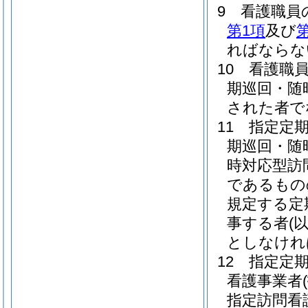
9
看護職員
第1項
及び
第
ればならな
10
看護職
期巡回・随
された者で
11
指定定
期巡回・随
時対応型訪
であるもの
規定する定
事する者
(
としなけれ
12
指定定
看護事業者
指定訪問看