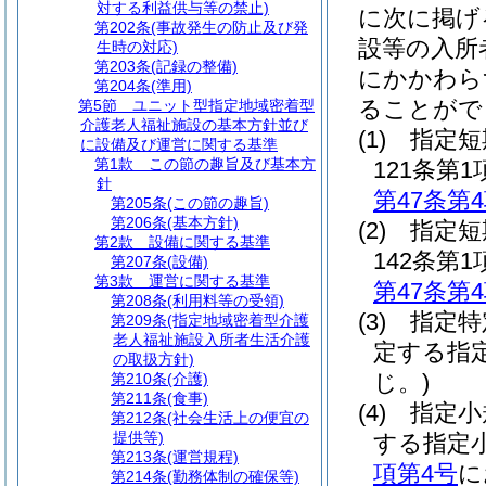
対する利益供与等の禁止)
に次に掲げ
第202条
(事故発生の防止及び発
設等の入所
生時の対応)
第203条
(記録の整備)
にかかわら
第204条
(準用)
ることがで
第5節
ユニット型指定地域密着型
介護老人福祉施設の基本方針並び
(1)
指定短
に設備及び運営に関する基準
第1款
この節の趣旨及び基本方
121条
針
第47条第
第205条
(この節の趣旨)
第206条
(基本方針)
(2)
指定短
第2款
設備に関する基準
142条
第207条
(設備)
第3款
運営に関する基準
第47条第
第208条
(利用料等の受領)
(3)
指定特
第209条
(指定地域密着型介護
老人福祉施設入所者生活介護
定する指
の取扱方針)
じ。)
第210条
(介護)
第211条
(食事)
(4)
指定小
第212条
(社会生活上の便宜の
提供等)
する指定
第213条
(運営規程)
項第4号
に
第214条
(勤務体制の確保等)