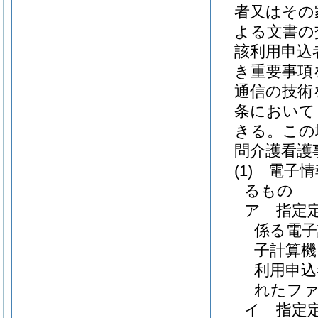
者又はその
よる文書の
該利用申込
き重要事項
通信の技術
条において
きる。
この
問介護看護
(1)
電子情
るもの
ア
指定
係る電子
子計算機
利用申込
れたフ
イ
指定