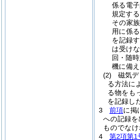
係る電
規定する
その家族
用に係る
を記録す
は受け
回・随時
機に備え
(2)
磁気デ
る方法に
る物をも
を記録し
3
前項
に掲
への記録を
ものでなけ
4
第2項第1