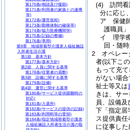
(4)
訪問看
第170条
(相談及び援助)
第171条
(利用者の家族との連携
分に応じ
等)
ア
保健
第172条
(運営規程)
第173条
(勤務体制の確保等)
護職員」
第174条
(協力医療機関等)
第175条
(記録の整備)
イ
理学
第176条
(準用)
回・随時
第9章
地域密着型介護老人福祉施設
入所者生活介護
2
オペレー
第1節
基本方針
者
(以下こ
第177条
(基本方針)
第2節
人員に関する基準
もって充て
第178条
(従業者の員数)
がない場合
第3節
設備に関する基準
第179条
(設備)
祉士等又は
第4節
運営に関する基準
きは、サー
第180条
(サービス提供困難時の
対応)
員、設備及
第181条
(入退所)
第182条
(サービスの提供の記録)
下「指定居
第183条
(利用料等の受領)
ス提供責任
第184条
(指定地域密着型介護老
人福祉施設入所者生活介護の取
に従事した
扱方針)