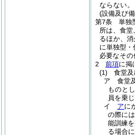
ならない。
(設備及び備
第7条
単独
所は、食堂
るほか、消
に単独型・
必要なその
2
前項
に掲
(1)
食堂及
ア
食堂
ものとし
員を乗
イ
ア
に
の際に
能訓練
る場合