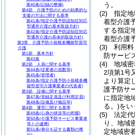
う。
第40条
(記録の整備)
第4節
介護予防のための効果的な
(2)
指定地
支援の方法に関する基準
着型介護
第41条
(指定介護予防認知症対応
型通所介護の基本取扱方針)
する指定
第42条
(指定介護予防認知症対応
型通所介護の具体的取扱方針)
着型介護
第3章
介護予防小規模多機能型居宅
(3)
利用料
介護
第1節
基本方針
防サービ
第43条
(4)
地域密
第2節
人員に関する基準
第44条
(従業者の員数等)
2項第1
第45条
(管理者)
より算定
第46条
(指定介護予防小規模多機
能型居宅介護事業者の代表者)
護予防サ
第3節
設備に関する基準
に指定地
第47条
(登録定員及び利用定員)
第48条
(設備及び備品等)
る。)
をい
第4節
運営に関する基準
第49条
(心身の状況等の把握)
(5)
法定代
第50条
(介護予防サービス事業者
り、地域
等との連携)
第51条
(身分を証する書類の携
定地域密
行)