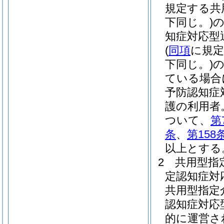
規定する共
下同じ。)
知症対応型
(
同項
に規定
下同じ。)
ている場合
予防認知症
護の利用者
ついて、
第
条
、
第158
以上とする
2
共用型指
定認知症対
共用型指定
認知症対応
的に運営さ