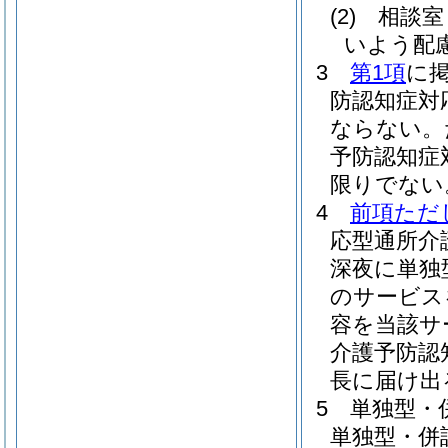
(2)
相談室
いよう配
3
第1項
に
防認知症対
ならない。
予防認知症
限りでない
4
前項ただ
応型通所介
深夜に単独
のサービス
容を当該サ
介護予防認
長に届け出
5
単独型・
単独型・併