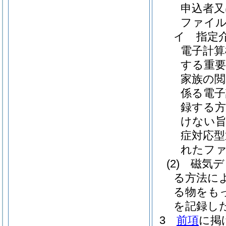
申込者又
ファイ
イ
指定
電子計
する重要
家族の閲
係る電子
録する方
けない旨
症対応型
れたファ
(2)
磁気デ
る方法に
る物をも
を記録し
3
前項
に掲