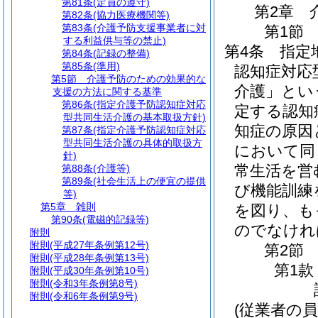
第81条
(定員の遵守)
第2章
第82条
(協力医療機関等)
第83条
(介護予防支援事業者に対
第1節
する利益供与等の禁止)
第4条
指定
第84条
(記録の整備)
第85条
(準用)
認知症対応
第5節
介護予防のための効果的な
介護」とい
支援の方法に関する基準
第86条
(指定介護予防認知症対応
定する認知
型共同生活介護の基本取扱方針)
知症の原因
第87条
(指定介護予防認知症対応
型共同生活介護の具体的取扱方
において同
針)
常生活を営
第88条
(介護等)
第89条
(社会生活上の便宜の提供
び機能訓練
等)
第5章
雑則
を図り、も
第90条
(電磁的記録等)
のでなけれ
附則
附則
(平成27年条例第12号)
第2節
附則
(平成28年条例第13号)
第1款
附則
(平成30年条例第10号)
附則
(令和3年条例第8号)
附則
(令和6年条例第9号)
(従業者の員