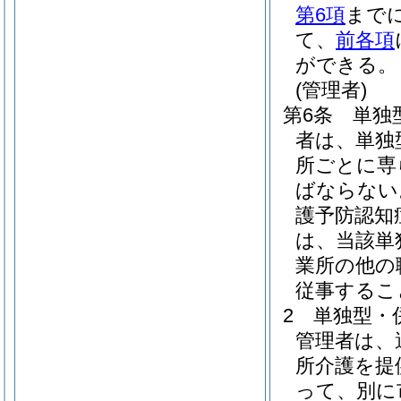
第6項
まで
て、
前各項
ができる。
(管理者)
第6条
単独
者は、単独
所ごとに専
ばならない
護予防認知
は、当該単
業所の他の
従事するこ
2
単独型・
管理者は、
所介護を提
って、別に