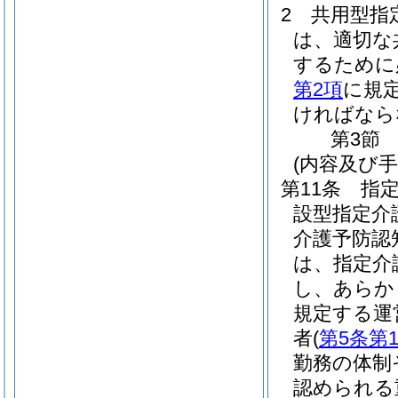
2
共用型指
は、適切な
するために
第2項
に規
ければなら
第3節
(内容及び
第11条
指
設型指定介
介護予防認
は、指定介
し、あらか
規定する運
者
(
第5条第
勤務の体制
認められる