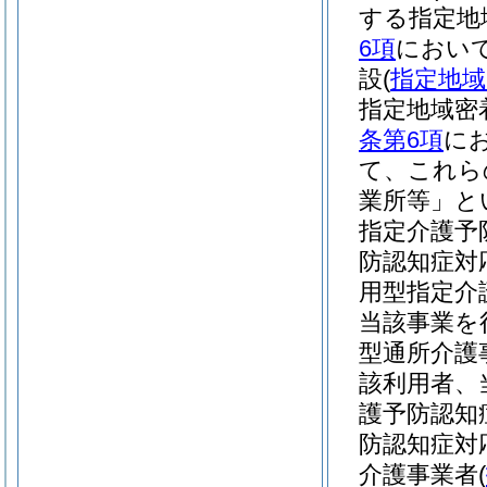
する指定地
6項
において
設
(
指定地域
指定地域密
条第6項
に
て、これら
業所等」と
指定介護予
防認知症対
用型指定介
当該事業を
型通所介護
該利用者、
護予防認知
防認知症対
介護事業者
(