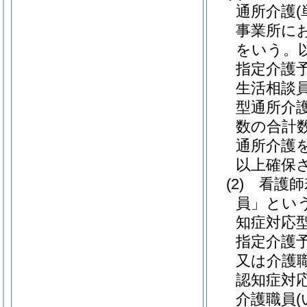
通所介護
事業所に
をいう。
指定介護
生活相談
型通所介
数の合計
通所介護
以上確保
(2)
看護師
員」という
知症対応
指定介護
又は介護
認知症対
介護職員