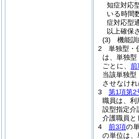
知症対応
いる時間
症対応型
以上確保
(3)
機能訓
2
単独型・
は、単独型
ごとに、
前
当該単独型
させなけれ
3
第1項第2
職員は、利
設型指定介
介護職員と
4
前3項
の
の単位は、