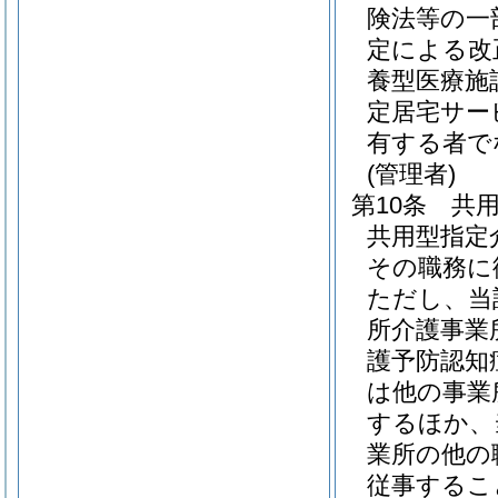
険法等の一
定による改
養型医療施
定居宅サー
有する者で
(管理者)
第10条
共
共用型指定
その職務に
ただし、当
所介護事業
護予防認知
は他の事業
するほか、
業所の他の
従事するこ