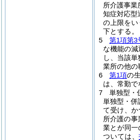
所介護事業
知症対応型
の上限をい
下とする。
5
第1項第3
な機能の減
し、当該単
業所の他の
6
第1項
の
は、常勤で
7
単独型・
単独型・併
て受け、か
所介護の事
業とが同一
ついては、