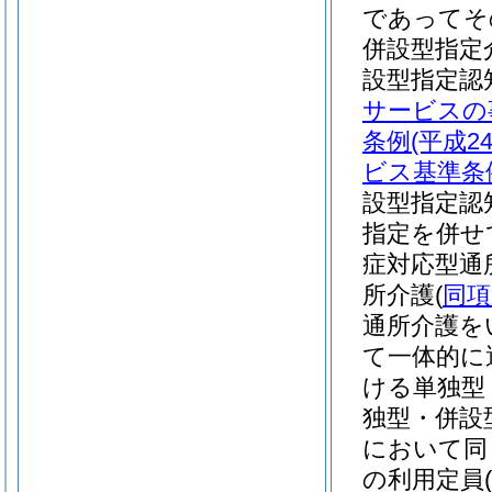
であってそ
併設型指定
設型指定認
サービスの
条例
(平成
ビス基準条
設型指定認
指定を併せ
症対応型通
所介護
(
同項
通所介護を
て一体的に
ける単独型
独型・併設
において同
の利用定員