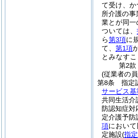
て受け、か
所介護の事
業とが同一
ついては、
ら
第3項
に
て、
第1項
とみなすこ
第2款
(従業者の員
第8条
指定
サービス基
共同生活介
防認知症対
定介護予防
項
において
定施設
(
指定