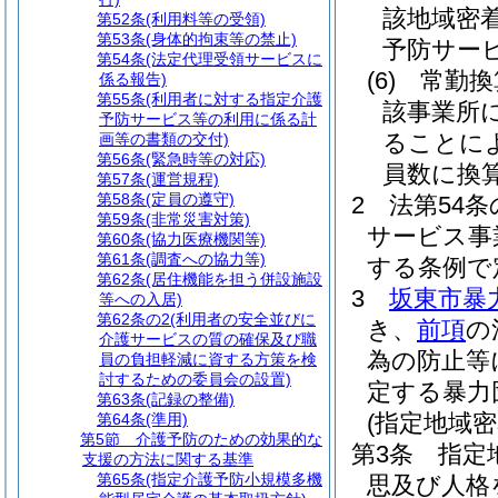
該地域密
第52条
(利用料等の受領)
第53条
(身体的拘束等の禁止)
予防サー
第54条
(法定代理受領サービスに
(6)
常勤換
係る報告)
第55条
(利用者に対する指定介護
該事業所
予防サービス等の利用に係る計
ることに
画等の書類の交付)
第56条
(緊急時等の対応)
員数に換
第57条
(運営規程)
第58条
(定員の遵守)
2
法第54
第59条
(非常災害対策)
サービス事
第60条
(協力医療機関等)
第61条
(調査への協力等)
する条例で
第62条
(居住機能を担う併設施設
3
坂東市暴
等への入居)
第62条の2
(利用者の安全並びに
き、
前項
の
介護サービスの質の確保及び職
為の防止等
員の負担軽減に資する方策を検
討するための委員会の設置)
定する暴力
第63条
(記録の整備)
(指定地域
第64条
(準用)
第5節
介護予防のための効果的な
第3条
指定
支援の方法に関する基準
第65条
(指定介護予防小規模多機
思及び人格