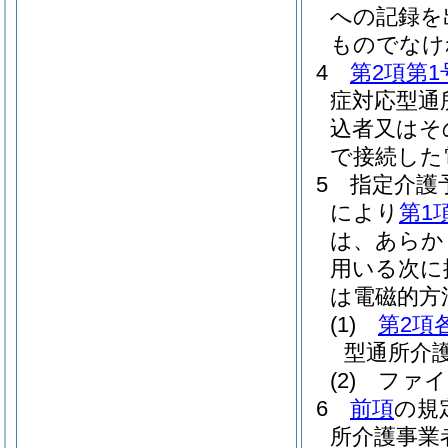
への記録を
ものでなけ
4
第2項第1
症対応型通
込者又はそ
で接続した
5
指定介護
により
第1
は、あらか
用いる次に
は電磁的方
(1)
第2項
型通所介
(2)
ファイ
6
前項
の規
所介護事業