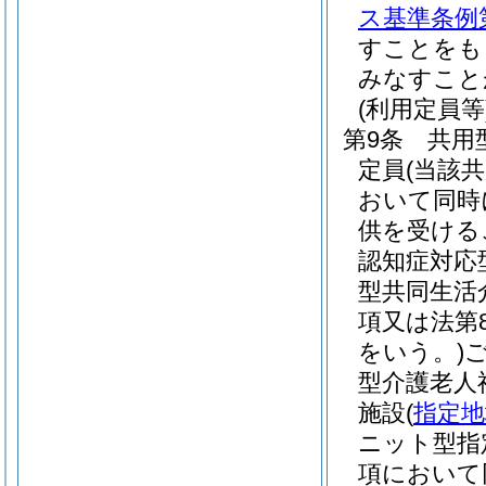
ス基準条例第
すことをも
みなすこと
(利用定員等
第9条
共用
定員
(当該
おいて同時
供を受ける
認知症対応
型共同生活
項又は法第
をいう。)
型介護老人
施設
(
指定地
ニット型指
項において