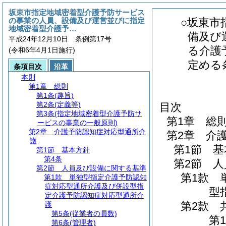
坂東市指定地域密着型介護予防サービス
の事業の人員、設備及び運営並びに指定
○坂東市
地域密着型介護予…
備及び
平成24年12月10日 条例第17号
る介護
(令和6年4月1日施行)
定める
条項目次
沿革
本則
第1章
総則
第1条
(趣旨)
第2条
(定義等)
目次
第3条
(指定地域密着型介護予防サ
第1章
総
ービスの事業の一般原則)
第2章
介護予防認知症対応型通所介
第2章
介
護
第1節
基
第1節
基本方針
第4条
第2節
人
第2節
人員及び設備に関する基準
第1款
第1款
単独型指定介護予防認知
症対応型通所介護及び併設型指
型
定介護予防認知症対応型通所介
第2款
護
第5条
(従業者の員数)
第1
第6条
(管理者)