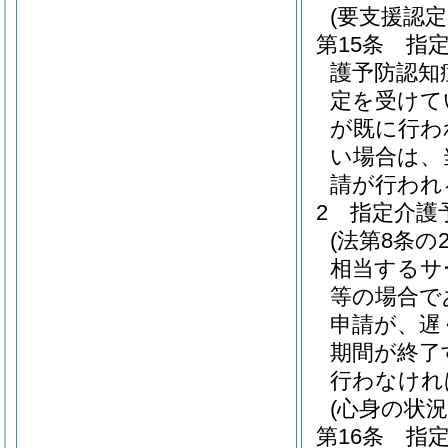
(要支援認
第15条
指
護予防認知
定を受けて
が既に行わ
い場合は、
請が行われ
2
指定介護
(法第8条の
相当するサ
等の場合で
申請が、遅
期間が終了
行わなけれ
(心身の状況
第16条
指