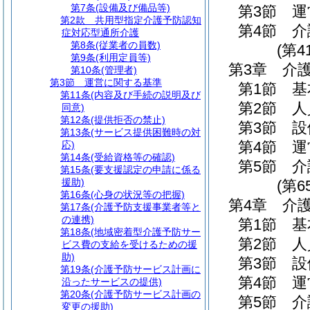
第7条
(設備及び備品等)
第3節
運
第2款
共用型指定介護予防認知
第4節
介
症対応型通所介護
第8条
(従業者の員数)
(第4
第9条
(利用定員等)
第3章
介
第10条
(管理者)
第3節
運営に関する基準
第1節
基
第11条
(内容及び手続の説明及び
第2節
人
同意)
第12条
(提供拒否の禁止)
第3節
設
第13条
(サービス提供困難時の対
第4節
運
応)
第14条
(受給資格等の確認)
第5節
介
第15条
(要支援認定の申請に係る
援助)
(第6
第16条
(心身の状況等の把握)
第4章
介
第17条
(介護予防支援事業者等と
の連携)
第1節
基
第18条
(地域密着型介護予防サー
第2節
人
ビス費の支給を受けるための援
助)
第3節
設
第19条
(介護予防サービス計画に
第4節
運
沿ったサービスの提供)
第20条
(介護予防サービス計画の
第5節
介
変更の援助)