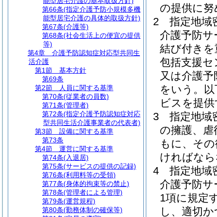
能型居宅介護の基本取扱方針)
の提供に努
第66条
(指定介護予防小規模多機
能型居宅介護の具体的取扱方針)
2
指定地域
第67条
(介護等)
介護予防サ
第68条
(社会生活上の便宜の提供
等)
結び付きを
第4章
介護予防認知症対応型共同生
包括支援セ
活介護
第1節
基本方針
又は介護予
第69条
をいう。以
第2節
人員に関する基準
第70条
(従業者の員数)
ビスを提供
第71条
(管理者)
第72条
(指定介護予防認知症対応
3
指定地域
型共同生活介護事業者の代表者)
の擁護、虐
第3節
設備に関する基準
第73条
もに、その
第4節
運営に関する基準
ければなら
第74条
(入退居)
第75条
(サービスの提供の記録)
4
指定地域
第76条
(利用料等の受領)
介護予防サ
第77条
(身体的拘束等の禁止)
第78条
(管理者による管理)
1項に規定
第79条
(運営規程)
し、適切か
第80条
(勤務体制の確保等)