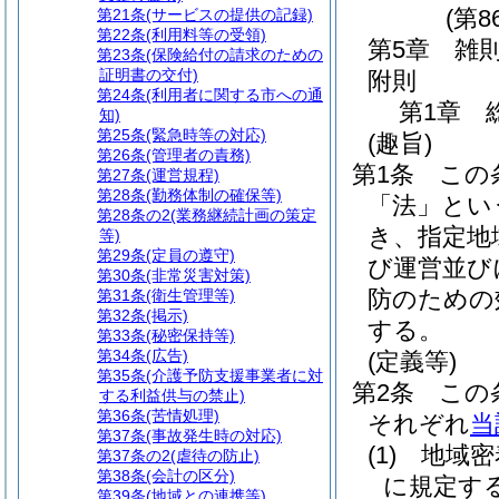
(第8
第21条
(サービスの提供の記録)
第22条
(利用料等の受領)
第5章
雑
第23条
(保険給付の請求のための
証明書の交付)
附則
第24条
(利用者に関する市への通
第1章
知)
第25条
(緊急時等の対応)
(趣旨)
第26条
(管理者の責務)
第1条
この
第27条
(運営規程)
第28条
(勤務体制の確保等)
「法」とい
第28条の2
(業務継続計画の策定
き、指定地
等)
第29条
(定員の遵守)
び運営並び
第30条
(非常災害対策)
防のための
第31条
(衛生管理等)
第32条
(掲示)
する。
第33条
(秘密保持等)
第34条
(広告)
(定義等)
第35条
(介護予防支援事業者に対
第2条
この
する利益供与の禁止)
第36条
(苦情処理)
それぞれ
当
第37条
(事故発生時の対応)
(1)
地域密
第37条の2
(虐待の防止)
第38条
(会計の区分)
に規定す
第39条
(地域との連携等)