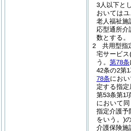
3人以下と
おいてはユ
老人福祉施
応型通所介
数とする。
2
共用型指
宅サービス
う。
第78条
42条の2
78条
におい
定する指定
第53条第
において同
指定介護予
をいう。)
介護保険施