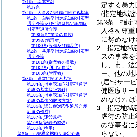
第1節
基本方針
定する暴力
第97条
(指定地域
第2節
人員及び設備に関する基準
第1款
単独型指定認知症対応型
第3条
指定
通所介護及び併設型指定認知症
対応型通所介護
人格を尊重
第98条
(従業者の員数)
に努めなけ
第99条
(管理者)
第100条
(設備及び備品等)
2
指定地域
第2款
共用型指定認知症対応型
スの事業を
通所介護
第101条
(従業者の員数)
し、市、法
第102条
(利用定員等)
ー、他の地
第103条
(管理者)
第3節
運営に関する基準
(居宅サー
第104条
(指定認知症対応型通所
健医療サー
介護の基本取扱方針)
第105条
(指定認知症対応型通所
めなければ
介護の具体的取扱方針)
第106条
(認知症対応型通所介護
3
指定地域
計画の作成)
虐待の防止
第107条
(運営規程)
第108条
(記録の整備)
の従事者に
第109条
(準用)
らない。
第6章
小規模多機能型居宅介護