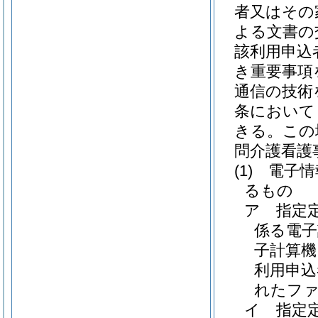
者又はその
よる文書の
該利用申込
き重要事項
通信の技術
条において
きる。
この
問介護看護
(1)
電子情
るもの
ア
指定
係る電子
子計算機
利用申込
れたフ
イ
指定