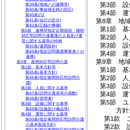
第3節
設
第39条
(地域との連携等)
第40条
(事故発生時の対応)
第4節
運
第40条の2
第8章
地
第41条
(会計の区分)
第42条
(記録の整備)
第1節
基
第5節
連携型指定定期巡回・随時
対応型訪問介護看護の人員及び運
第2節
人
営に関する基準の特例
第3節
設
第43条
(適用除外)
第44条
(指定訪問看護事業者との
第4節
運
連携)
第9章
地
第3章
夜間対応型訪問介護
第1節
基本方針等
第1節
基
第45条
(基本方針)
第2節
人
第46条
(指定夜間対応型訪問介
護)
第3節
設
第2節
人員に関する基準
第4節
運
第47条
(訪問介護員等の員数)
第48条
(管理者)
第5節
ユ
第3節
設備に関する基準
第49条
(設備及び備品等)
方針
第4節
運営に関する基準
第1款
第50条
(指定夜間対応型訪問介護
の基本取扱方針)
第2款
第51条
(指定夜間対応型訪問介護