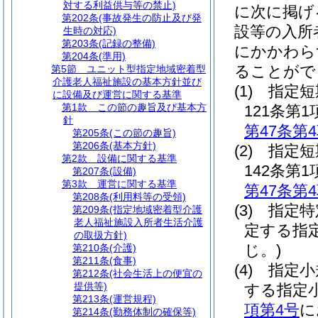
対する利益供与等の禁止)
に次に掲げ
第202条
(事故発生の防止及び発
設等の入所
生時の対応)
第203条
(記録の整備)
にかかわら
第204条
(準用)
ることがで
第5節
ユニット型指定地域密着型
介護老人福祉施設の基本方針並び
(1)
指定短
に設備及び運営に関する基準
第1款
この節の趣旨及び基本方
121条
針
第47条第
第205条
(この節の趣旨)
第206条
(基本方針)
(2)
指定短
第2款
設備に関する基準
142条
第207条
(設備)
第3款
運営に関する基準
第47条第
第208条
(利用料等の受領)
(3)
指定特
第209条
(指定地域密着型介護
老人福祉施設入所者生活介護
定する指
の取扱方針)
じ。)
第210条
(介護)
第211条
(食事)
(4)
指定小
第212条
(社会生活上の便宜の
提供等)
する指定
第213条
(運営規程)
項第4号
に
第214条
(勤務体制の確保等)