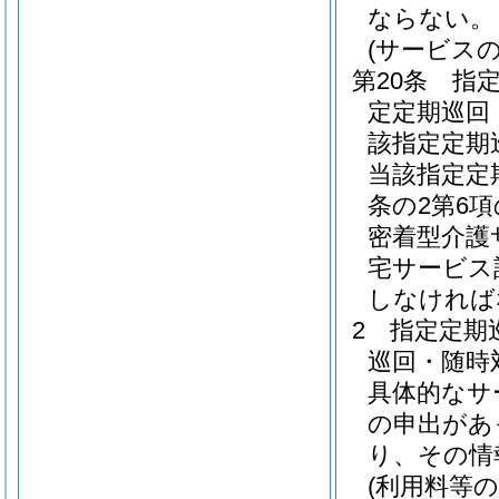
ならない。
(サービス
第20条
指
定定期巡回
該指定定期
当該指定定
条の2第6
密着型介護
宅サービス
しなければ
2
指定定期
巡回・随時
具体的なサ
の申出があ
り、その情
(利用料等の