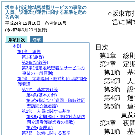
坂東市指定地域密着型サービスの事業の
人員、設備及び運営に関する基準を定め
○坂東市
る条例
営に関
平成24年12月10日 条例第16号
(令和7年6月20日施行)
条項目次
沿革
目次
本則
第1章
総則
第1章
総
第1条
(趣旨)
第2条
(定義等)
第2章
定
第3条
(指定地域密着型サービスの
第1節
基
事業の一般原則)
第2章
定期巡回・随時対応型訪問介
第2節
人
護看護
第3節
設
第1節
基本方針等
第4条
(基本方針)
第4節
運
第5条
(指定定期巡回・随時対応
第5節
連
型訪問介護看護)
第2節
人員に関する基準
員及
第6条
(定期巡回・随時対応型訪
第3章
夜
問介護看護従業者の員数)
第7条
(管理者)
第1節
基
第3節
設備に関する基準