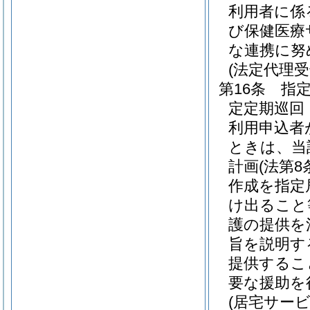
利用者に係
び保健医療
な連携に努
(法定代理
第16条
指
定定期巡回
利用申込者
ときは、当
計画
(法第
作成を指定
け出ること
護の提供を
旨を説明す
提供するこ
要な援助を
(居宅サー