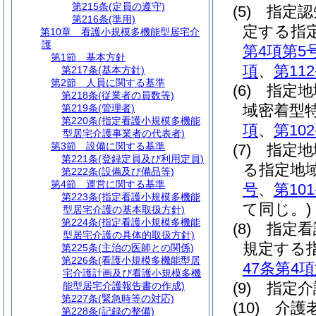
第215条
(定員の遵守)
(5)
指定認
第216条
(準用)
定する指
第10章
看護小規模多機能型居宅介
護
第4項第5
第1節
基本方針
項
、
第11
第217条
(基本方針)
第2節
人員に関する基準
(6)
指定地
第218条
(従業者の員数等)
域密着型
第219条
(管理者)
第220条
(指定看護小規模多機能
項
、
第10
型居宅介護事業者の代表者)
第3節
設備に関する基準
(7)
指定地
第221条
(登録定員及び利用定員)
る指定地
第222条
(設備及び備品等)
第4節
運営に関する基準
号
、
第10
第223条
(指定看護小規模多機能
て同じ。)
型居宅介護の基本取扱方針)
第224条
(指定看護小規模多機能
(8)
指定看
型居宅介護の具体的取扱方針)
規定する
第225条
(主治の医師との関係)
第226条
(看護小規模多機能型居
47条第4
宅介護計画及び看護小規模多機
(9)
指定介
能型居宅介護報告書の作成)
第227条
(緊急時等の対応)
(10)
介護
第228条
(記録の整備)