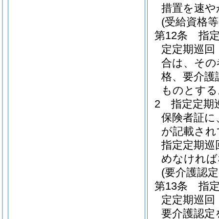
措置を速や
(受給資格等
第12条
指
定定期巡回
合は、その
格、要介護
ものとする
2
指定定期
保険者証に
が記載され
指定定期巡
めなければ
(要介護認
第13条
指
定定期巡回
要介護認定