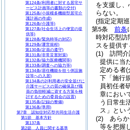
第124条
(利用者に対する居宅サ
を支援し、
ービス計画等の書類の交付)
らない。
第125条
(小規模多機能型居宅介
護計画の作成)
(指定定期
第126条
(介護等)
第5条
前条
第127条
(社会生活上の便宜の提
供等)
時対応型訪
第128条
(緊急時等の対応)
スを提供す
第129条
(運営規程)
第130条
(定員の遵守)
(1)
訪問介
第131条
(非常災害対策)
第132条
(協力医療機関等)
提供に当
第133条
(調査への協力等)
定める者
第134条
(居住機能を担う併設施
設等への入居)
下「施行
第134条の2
(利用者の安全並びに
員初任者
介護サービスの質の確保及び職
員の負担軽減に資する方策を検
章におい
討するための委員会の設置)
う日常生
第135条
(記録の整備)
第136条
(準用)
ス」という
第7章
認知症対応型共同生活介護
(2)
あらか
第1節
基本方針
第137条
等を把握
第2節
人員に関する基準