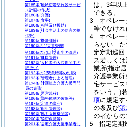
は、3年以上
第185条
(地域密着型施設サービ
ス計画の作成)
できる。
第186条
(介護)
3
オペレー
第187条
(食事)
第188条
(相談及び援助)
等でなけれ
第189条
(社会生活上の便宜の提
4
オペレー
供等)
第190条
(機能訓練)
らない。
た
第190条の2
(栄養管理)
くう
定定期巡回
第190条の3
(口
衛生の管理)
腔
第191条
(健康管理)
ス若しくは
第192条
(入所者の入院期間中の
業所
(指定
取扱い)
第192条の2
(緊急時等の対応)
介護事業所
第193条
(管理者による管理)
宅サービス
第194条
(計画担当介護支援専門
員の責務)
をいう。)
第195条
(運営規程)
第196条
(勤務体制の確保等)
項
に規定す
第197条
(定員の遵守)
の条及び
第
第198条
(衛生管理等)
第199条
(協力医療機関等)
の者からの
第200条
(秘密保持等)
5
指定定期
第201条
(居宅介護支援事業者に