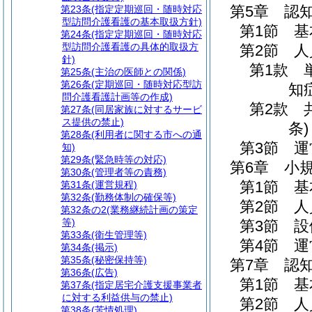
第5章
認
第23条
(指定定期巡回・随時対応
型訪問介護看護の基本取扱方針)
第1節
基
第24条
(指定定期巡回・随時対応
型訪問介護看護の具体的取扱方
第2節
人
針)
第1款
第25条
(主治の医師との関係)
第26条
(定期巡回・随時対応型訪
知
問介護看護計画等の作成)
第2款
第27条
(同居家族に対するサービ
ス提供の禁止)
条)
第28条
(利用者に関する市への通
第3節
運
知)
第29条
(緊急時等の対応)
第6章
小
第30条
(管理者等の責務)
第1節
基
第31条
(運営規程)
第32条
(勤務体制の確保等)
第2節
人
第32条の2
(業務継続計画の策定
等)
第3節
設
第33条
(衛生管理等)
第4節
運
第34条
(掲示)
第35条
(秘密保持等)
第7章
認
第36条
(広告)
第1節
基
第37条
(指定居宅介護支援事業者
に対する利益供与の禁止)
第2節
人
第38条
(苦情処理)