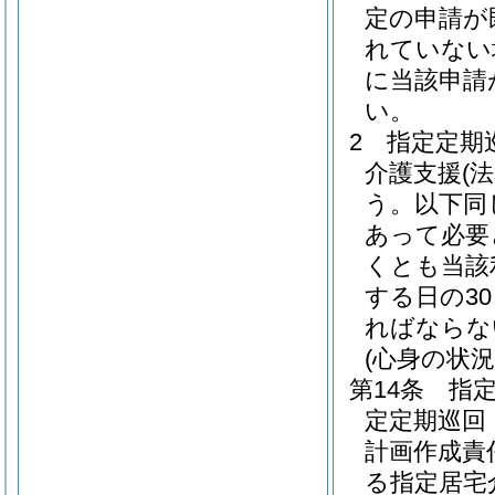
定の申請が
れていない
に当該申請
い。
2
指定定期
介護支援
(
う。以下同
あって必要
くとも当該
する日の3
ればならな
(心身の状況
第14条
指
定定期巡回
計画作成責
る指定居宅