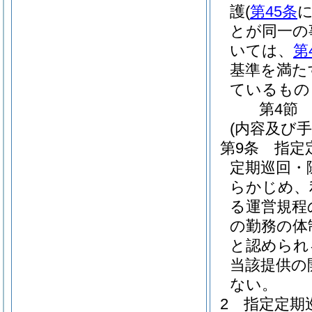
護
(
第45条
とが同一の
いては、
第
基準を満た
ているもの
第4節
(内容及び
第9条
指定
定期巡回・
らかじめ、
る運営規程
の勤務の体
と認められ
当該提供の
ない。
2
指定定期