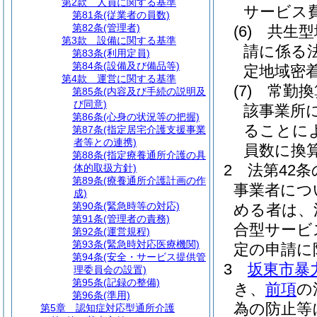
第2款
人員に関する基準
サービス
第81条
(従業者の員数)
第82条
(管理者)
(6)
共生型
第3款
設備に関する基準
請に係る
第83条
(利用定員)
第84条
(設備及び備品等)
定地域密
第4款
運営に関する基準
(7)
常勤換
第85条
(内容及び手続の説明及
び同意)
該事業所
第86条
(心身の状況等の把握)
ることに
第87条
(指定居宅介護支援事業
者等との連携)
員数に換
第88条
(指定療養通所介護の具
2
法第42
体的取扱方針)
第89条
(療養通所介護計画の作
事業者につ
成)
第90条
(緊急時等の対応)
める者は、
第91条
(管理者の責務)
合型サービ
第92条
(運営規程)
第93条
(緊急時対応医療機関)
定の申請に
第94条
(安全・サービス提供管
3
坂東市暴
理委員会の設置)
第95条
(記録の整備)
き、
前項
の
第96条
(準用)
為の防止等
第5章
認知症対応型通所介護