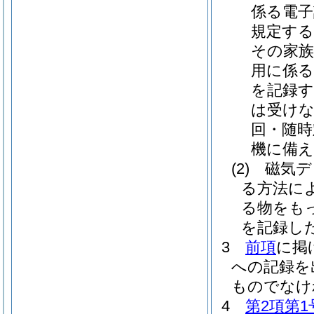
係る電
規定する
その家族
用に係る
を記録す
は受け
回・随時
機に備え
(2)
磁気デ
る方法に
る物をも
を記録し
3
前項
に掲
への記録を
ものでなけ
4
第2項第1