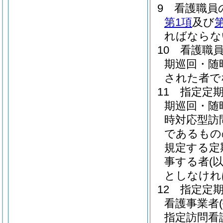
9
看護職員
第1項
及び
第
ればならな
10
看護職
期巡回・随
された者で
11
指定定
期巡回・随
時対応型訪
であるもの
規定する定
事する者
(
としなけれ
12
指定定
看護事業者
指定訪問看