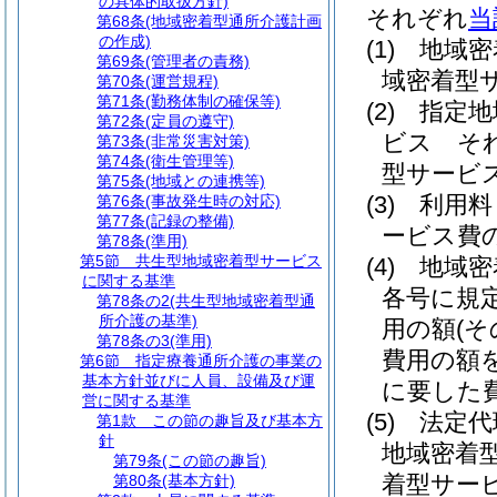
の具体的取扱方針)
それぞれ
当
第68条
(地域密着型通所介護計画
の作成)
(1)
地域密
第69条
(管理者の責務)
域密着型
第70条
(運営規程)
第71条
(勤務体制の確保等)
(2)
指定地
第72条
(定員の遵守)
ビス そ
第73条
(非常災害対策)
第74条
(衛生管理等)
型サービ
第75条
(地域との連携等)
(3)
利用料
第76条
(事故発生時の対応)
第77条
(記録の整備)
ービス費
第78条
(準用)
第5節
共生型地域密着型サービス
(4)
地域密
に関する基準
各号に規
第78条の2
(共生型地域密着型通
所介護の基準)
用の額
(
第78条の3
(準用)
費用の額
第6節
指定療養通所介護の事業の
基本方針並びに人員、設備及び運
に要した
営に関する基準
(5)
法定代
第1款
この節の趣旨及び基本方
針
地域密着
第79条
(この節の趣旨)
着型サー
第80条
(基本方針)