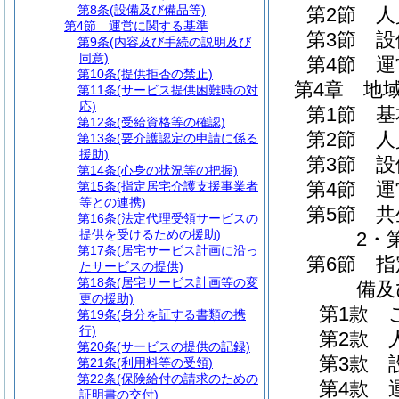
第8条
(設備及び備品等)
第2節
人
第4節
運営に関する基準
第3節
設
第9条
(内容及び手続の説明及び
同意)
第4節
運
第10条
(提供拒否の禁止)
第4章
地
第11条
(サービス提供困難時の対
応)
第1節
基
第12条
(受給資格等の確認)
第2節
人
第13条
(要介護認定の申請に係る
援助)
第3節
設
第14条
(心身の状況等の把握)
第4節
運
第15条
(指定居宅介護支援事業者
等との連携)
第5節
共
第16条
(法定代理受領サービスの
提供を受けるための援助)
2・
第17条
(居宅サービス計画に沿っ
第6節
指
たサービスの提供)
第18条
(居宅サービス計画等の変
備及
更の援助)
第1款
第19条
(身分を証する書類の携
行)
第2款
第20条
(サービスの提供の記録)
第3款
第21条
(利用料等の受領)
第22条
(保険給付の請求のための
第4款
証明書の交付)