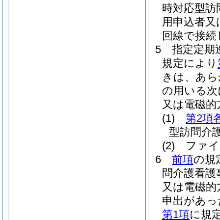
時対応型訪
用申込者又
回線で接続
5
指定定期
規定により
きは、あら
の用いる次
又は電磁的
(1)
第2項
型訪問介
(2)
ファイ
6
前項
の規
問介護看護
又は電磁的
申出があっ
第1項
に規