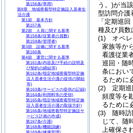
う。)
が当
第156条
(準用)
第8章
地域密着型特定施設入居者生
型訪問介護
活介護
第1節
基本方針
「定期巡回
第157条
種及び員数
第2節
人員に関する基準
第158条
(従業者の員数)
(1)
オペレ
第159条
(管理者)
家族等か
第3節
設備に関する基準
第160条
看護従業
第4節
運営に関する基準
巡回・随
第161条
(内容及び手続の説明及
び契約の締結等)
条におい
第162条
(指定地域密着型特定施
るために
設入居者生活介護の提供の開始
等)
(2)
定期巡
第163条
(サービスの提供の記録)
第164条
(利用料等の受領)
頻度等を
第165条
(指定地域密着型特定施
るために
設入居者生活介護の取扱方針)
第166条
(地域密着型特定施設サ
(3)
随時訪
ービス計画の作成)
じて、随
第167条
(介護)
第168条
(機能訓練)
上確保さ
第169条
(健康管理)