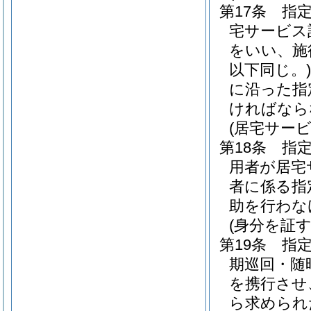
第17条
指
宅サービス
をいい、施
以下同じ。)
に沿った指
ければなら
(居宅サー
第18条
指
用者が居宅
者に係る指
助を行わな
(身分を証
第19条
指
期巡回・随
を携行させ
ら求められ