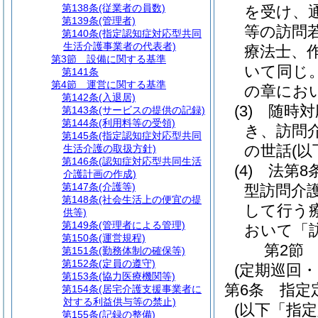
第138条
(従業者の員数)
を受け、
第139条
(管理者)
等の訪問
第140条
(指定認知症対応型共同
生活介護事業者の代表者)
療法士、
第3節
設備に関する基準
いて同じ。
第141条
第4節
運営に関する基準
の章にお
第142条
(入退居)
(3)
随時対
第143条
(サービスの提供の記録)
第144条
(利用料等の受領)
き、訪問
第145条
(指定認知症対応型共同
の世話
(
生活介護の取扱方針)
第146条
(認知症対応型共同生活
(4)
法第8
介護計画の作成)
第147条
(介護等)
型訪問介
第148条
(社会生活上の便宜の提
して行う
供等)
第149条
(管理者による管理)
おいて「
第150条
(運営規程)
第2節
第151条
(勤務体制の確保等)
第152条
(定員の遵守)
(定期巡回
第153条
(協力医療機関等)
第6条
指定
第154条
(居宅介護支援事業者に
対する利益供与等の禁止)
(以下「指
第155条
(記録の整備)