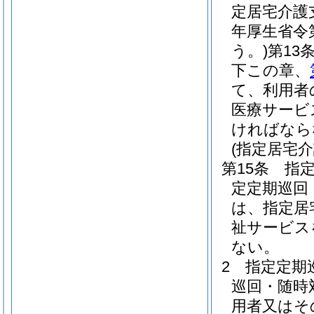
定居宅介護
年厚生省令
う。)
第13
下この章、
て、利用者
医療サービ
ければなら
(指定居宅
第15条
指
定定期巡回
は、指定居
祉サービス
ない。
2
指定定期
巡回・随時
用者又はそ