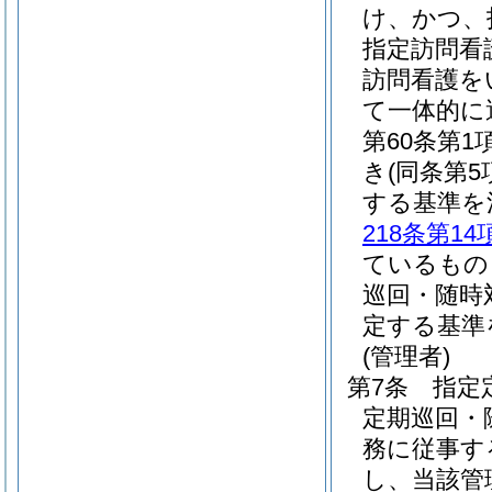
け、かつ、
指定訪問看
訪問看護を
て一体的に
第60条第
き
(同条第
する基準を
218条第14
ているもの
巡回・随時
定する基準
(管理者)
第7条
指定
定期巡回・
務に従事す
し、当該管