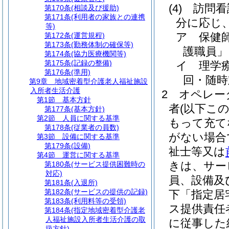
(4)
訪問看
第170条
(相談及び援助)
第171条
(利用者の家族との連携
分に応じ
等)
ア
保健
第172条
(運営規程)
第173条
(勤務体制の確保等)
護職員」
第174条
(協力医療機関等)
第175条
(記録の整備)
イ
理学
第176条
(準用)
回・随時
第9章
地域密着型介護老人福祉施設
入所者生活介護
2
オペレー
第1節
基本方針
者
(以下こ
第177条
(基本方針)
第2節
人員に関する基準
もって充て
第178条
(従業者の員数)
がない場合
第3節
設備に関する基準
第179条
(設備)
祉士等又は
第4節
運営に関する基準
きは、サー
第180条
(サービス提供困難時の
対応)
員、設備及
第181条
(入退所)
第182条
(サービスの提供の記録)
下「指定居
第183条
(利用料等の受領)
ス提供責任
第184条
(指定地域密着型介護老
人福祉施設入所者生活介護の取
に従事した
扱方針)