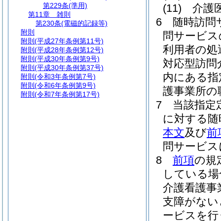
第229条
(準用)
(11)
介護
第11章
雑則
6
随時訪問
第230条
(電磁的記録等)
附則
問サービス
附則
(平成27年条例第11号)
利用者の処
附則
(平成28年条例第12号)
附則
(平成30年条例第9号)
対応型訪問
附則
(平成30年条例第37号)
内にある指
附則
(令和3年条例第7号)
附則
(令和6年条例第9号)
護事業所の
附則
(令和7年条例第17号)
7
当該指定
に対する随
本文
及び
前
問サービス
8
前項
の規
している場
介護看護事
支障がない
ービスを行