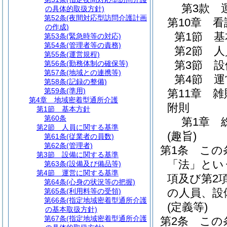
第3款
の具体的取扱方針)
第52条
(夜間対応型訪問介護計画
第10章
看
の作成)
第1節
基
第53条
(緊急時等の対応)
第54条
(管理者等の責務)
第2節
人
第55条
(運営規程)
第3節
設
第56条
(勤務体制の確保等)
第57条
(地域との連携等)
第4節
運
第58条
(記録の整備)
第59条
(準用)
第11章
雑
第4章
地域密着型通所介護
附則
第1節
基本方針
第60条
第1章
第2節
人員に関する基準
(趣旨)
第61条
(従業者の員数)
第62条
(管理者)
第1条
この
第3節
設備に関する基準
「法」とい
第63条
(設備及び備品等)
第4節
運営に関する基準
項及び第2
第64条
(心身の状況等の把握)
の人員、設
第65条
(利用料等の受領)
第66条
(指定地域密着型通所介護
(定義等)
の基本取扱方針)
第67条
(指定地域密着型通所介護
第2条
この