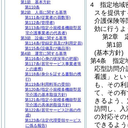
第1節
基本方針
4
指定地域
第110条
スを提供す
第2節
人員に関する基準
第111条
(従業者の員数等)
介護保険等
第112条
(管理者)
効に行うよ
第113条
(指定小規模多機能型居
宅介護事業者の代表者)
第2章
第3節
設備に関する基準
第114条
(登録定員及び利用定員)
第1節
第115条
(設備及び備品等)
(基本方針)
第4節
運営に関する基準
第116条
(心身の状況等の把握)
第4条
指定
第117条
(居宅サービス事業者等
応型訪問介
との連携)
第118条
(身分を証する書類の携
看護」とい
行)
も、その利
第119条
(利用料等の受領)
第120条
(指定小規模多機能型居
て、その有
宅介護の基本取扱方針)
きるよう、
第121条
(指定小規模多機能型居
宅介護の具体的取扱方針)
訪問し、入
第122条
(居宅サービス計画の作
成)
の対応その
第123条
(法定代理受領サービス
できるよう
に係る報告)