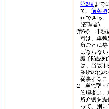
第6項
まで
て、
前各項
ができる。
(管理者)
第6条
単独
者は、単独
所ごとに専
ばならない
護予防認知
は、当該単
業所の他の
従事するこ
2
単独型・
管理者は、
所介護を提
って、別に