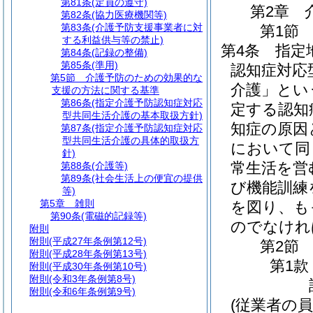
第81条
(定員の遵守)
第2章
第82条
(協力医療機関等)
第83条
(介護予防支援事業者に対
第1節
する利益供与等の禁止)
第4条
指定
第84条
(記録の整備)
第85条
(準用)
認知症対応
第5節
介護予防のための効果的な
介護」とい
支援の方法に関する基準
第86条
(指定介護予防認知症対応
定する認知
型共同生活介護の基本取扱方針)
知症の原因
第87条
(指定介護予防認知症対応
型共同生活介護の具体的取扱方
において同
針)
常生活を営
第88条
(介護等)
第89条
(社会生活上の便宜の提供
び機能訓練
等)
第5章
雑則
を図り、も
第90条
(電磁的記録等)
のでなけれ
附則
附則
(平成27年条例第12号)
第2節
附則
(平成28年条例第13号)
第1款
附則
(平成30年条例第10号)
附則
(令和3年条例第8号)
附則
(令和6年条例第9号)
(従業者の員