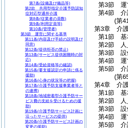
第7条
(設備及び備品等)
第3節
運
第2款
共用型指定介護予防認知
第4節
介
症対応型通所介護
第8条
(従業者の員数)
(第4
第9条
(利用定員等)
第3章
介
第10条
(管理者)
第3節
運営に関する基準
第1節
基
第11条
(内容及び手続の説明及び
第2節
人
同意)
第12条
(提供拒否の禁止)
第3節
設
第13条
(サービス提供困難時の対
第4節
運
応)
第14条
(受給資格等の確認)
第5節
介
第15条
(要支援認定の申請に係る
援助)
(第6
第16条
(心身の状況等の把握)
第4章
介
第17条
(介護予防支援事業者等と
の連携)
第1節
基
第18条
(地域密着型介護予防サー
第2節
人
ビス費の支給を受けるための援
助)
第3節
設
第19条
(介護予防サービス計画に
第4節
運
沿ったサービスの提供)
第20条
(介護予防サービス計画の
第5節
介
変更の援助)