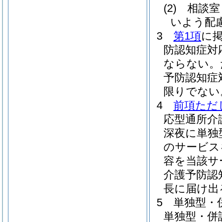
(2)
相談室
いよう配
3
第1項
に
防認知症対
ならない。
予防認知症
限りでない
4
前項ただ
応型通所介
深夜に単独
のサービス
容を当該サ
介護予防認
長に届け出
5
単独型・
単独型・併