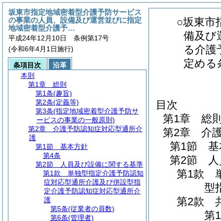
坂東市指定地域密着型介護予防サービス
の事業の人員、設備及び運営並びに指定
○坂東市
地域密着型介護予…
備及び
平成24年12月10日 条例第17号
る介護
(令和6年4月1日施行)
定める
条項目次
沿革
本則
第1章
総則
第1条
(趣旨)
第2条
(定義等)
目次
第3条
(指定地域密着型介護予防サ
第1章
総
ービスの事業の一般原則)
第2章
介護予防認知症対応型通所介
第2章
介
護
第1節
基
第1節
基本方針
第4条
第2節
人
第2節
人員及び設備に関する基準
第1款
第1款
単独型指定介護予防認知
症対応型通所介護及び併設型指
型
定介護予防認知症対応型通所介
第2款
護
第5条
(従業者の員数)
第1
第6条
(管理者)