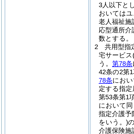
3人以下と
おいてはユ
老人福祉施
応型通所介
数とする。
2
共用型指
宅サービス
う。
第78条
42条の2
78条
におい
定する指定
第53条第
において同
指定介護予
をいう。)
介護保険施