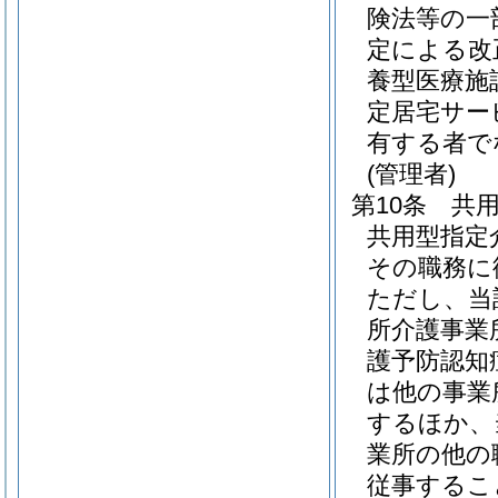
険法等の一
定による改
養型医療施
定居宅サー
有する者で
(管理者)
第10条
共
共用型指定
その職務に
ただし、当
所介護事業
護予防認知
は他の事業
するほか、
業所の他の
従事するこ