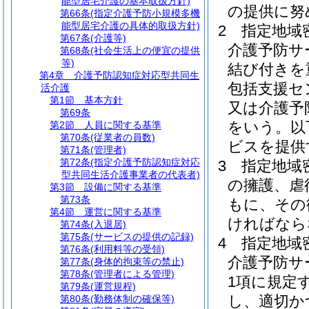
能型居宅介護の基本取扱方針)
の提供に努
第66条
(指定介護予防小規模多機
能型居宅介護の具体的取扱方針)
2
指定地域
第67条
(介護等)
介護予防サ
第68条
(社会生活上の便宜の提供
等)
結び付きを
第4章
介護予防認知症対応型共同生
包括支援セ
活介護
第1節
基本方針
又は介護予
第69条
をいう。以
第2節
人員に関する基準
第70条
(従業者の員数)
ビスを提供
第71条
(管理者)
第72条
(指定介護予防認知症対応
3
指定地域
型共同生活介護事業者の代表者)
の擁護、虐
第3節
設備に関する基準
第73条
もに、その
第4節
運営に関する基準
ければなら
第74条
(入退居)
第75条
(サービスの提供の記録)
4
指定地域
第76条
(利用料等の受領)
介護予防サ
第77条
(身体的拘束等の禁止)
第78条
(管理者による管理)
1項に規定
第79条
(運営規程)
し、適切か
第80条
(勤務体制の確保等)