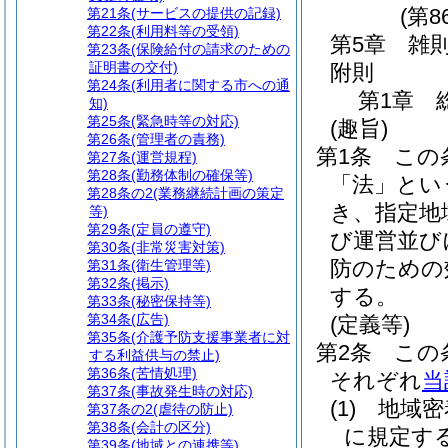
(第8
第21条
(サービスの提供の記録)
第22条
(利用料等の受領)
第5章
雑
第23条
(保険給付の請求のための
証明書の交付)
附則
第24条
(利用者に関する市への通
第1章
知)
第25条
(緊急時等の対応)
(趣旨)
第26条
(管理者の責務)
第1条
この
第27条
(運営規程)
第28条
(勤務体制の確保等)
「法」とい
第28条の2
(業務継続計画の策定
き、指定地
等)
第29条
(定員の遵守)
び運営並び
第30条
(非常災害対策)
防のための
第31条
(衛生管理等)
第32条
(掲示)
する。
第33条
(秘密保持等)
第34条
(広告)
(定義等)
第35条
(介護予防支援事業者に対
第2条
この
する利益供与の禁止)
第36条
(苦情処理)
それぞれ
当
第37条
(事故発生時の対応)
(1)
地域密
第37条の2
(虐待の防止)
第38条
(会計の区分)
に規定す
第39条
(地域との連携等)