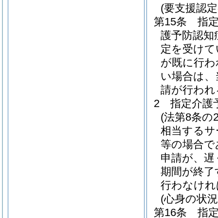
(要支援認
第15条
指
護予防認知
定を受けて
が既に行わ
い場合は、
請が行われ
2
指定介護
(法第8条の
相当するサ
等の場合で
申請が、遅
期間が終了
行わなけれ
(心身の状況
第16条
指