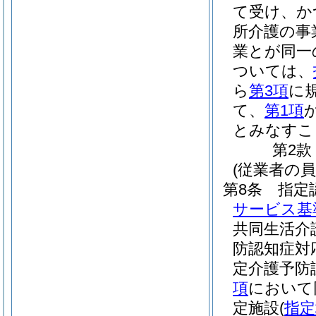
て受け、か
所介護の事
業とが同一
ついては、
ら
第3項
に
て、
第1項
とみなすこ
第2款
(従業者の員
第8条
指定
サービス基
共同生活介
防認知症対
定介護予防
項
において
定施設
(
指定