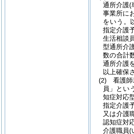
通所介護
事業所に
をいう。
指定介護
生活相談
型通所介
数の合計
通所介護
以上確保
(2)
看護師
員」という
知症対応
指定介護
又は介護
認知症対
介護職員