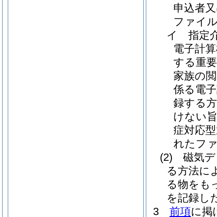
申込者又
ファイ
イ
指定
電子計
する重要
家族の閲
係る電子
録する方
けない旨
症対応型
れたファ
(2)
磁気デ
る方法に
る物をも
を記録し
3
前項
に掲