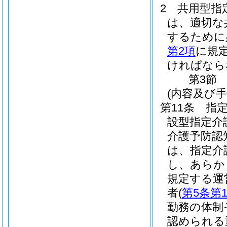
2
共用型指
は、適切な
するために
第2項
に規
ければなら
第3節
(内容及び
第11条
指
設型指定介
介護予防認
は、指定介
し、あらか
規定する運
者
(
第5条第
勤務の体制
認められる