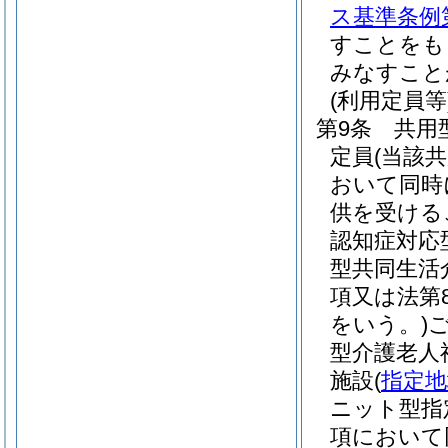
ス基準条例第
すことをも
みなすこと
(利用定員等
第9条
共用
定員
(当該
おいて同時
供を受ける
認知症対応
型共同生活
項又は法第
をいう。)
型介護老人
施設
(
指定地
ニット型指
項において