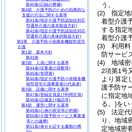
う。
第40条
(記録の整備)
第4節
介護予防のための効果的な
(2)
指定地
支援の方法に関する基準
着型介護
第41条
(指定介護予防認知症対応
型通所介護の基本取扱方針)
する指定
第42条
(指定介護予防認知症対応
型通所介護の具体的取扱方針)
着型介護
第3章
介護予防小規模多機能型居宅
(3)
利用料
介護
第1節
基本方針
防サービ
第43条
(4)
地域密
第2節
人員に関する基準
第44条
(従業者の員数等)
2項第1
第45条
(管理者)
より算定
第46条
(指定介護予防小規模多機
能型居宅介護事業者の代表者)
護予防サ
第3節
設備に関する基準
に指定地
第47条
(登録定員及び利用定員)
第48条
(設備及び備品等)
る。)
をい
第4節
運営に関する基準
第49条
(心身の状況等の把握)
(5)
法定代
第50条
(介護予防サービス事業者
り、地域
等との連携)
第51条
(身分を証する書類の携
定地域密
行)