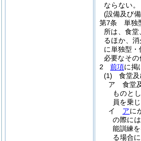
ならない。
(設備及び備
第7条
単独
所は、食堂
るほか、消
に単独型・
必要なその
2
前項
に掲
(1)
食堂及
ア
食堂
ものとし
員を乗
イ
ア
に
の際に
能訓練
る場合