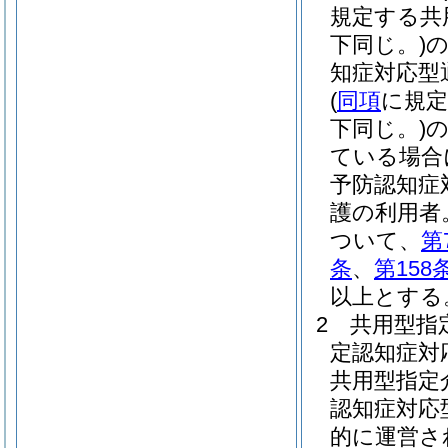
規定する共
下同じ。)
知症対応型
(
同項
に規定
下同じ。)
ている場合
予防認知症
護の利用者
ついて、
第
条
、
第158
以上とする
2
共用型指
定認知症対
共用型指定
認知症対応
的に運営さ