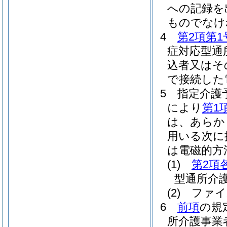
への記録を
ものでなけ
4
第2項第1
症対応型通
込者又はそ
で接続した
5
指定介護
により
第1
は、あらか
用いる次に
は電磁的方
(1)
第2項
型通所介
(2)
ファイ
6
前項
の規
所介護事業