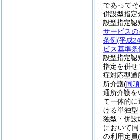
であってそ
併設型指定
設型指定認
サービスの
条例
(平成
ビス基準条
設型指定認
指定を併せ
症対応型通
所介護
(
同項
通所介護を
て一体的に
ける単独型
独型・併設
において同
の利用定員