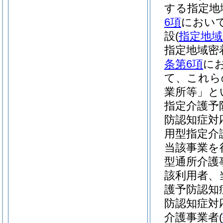
する指定地
6項
において
設
(
指定地域
指定地域密
条第6項
に
て、これら
業所等」と
指定介護予
防認知症対
用型指定介
当該事業を
型通所介護
該利用者、
護予防認知
防認知症対
介護事業者
(