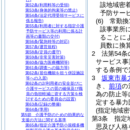
該地域密
第52条
(利用料等の受領)
第53条
(身体的拘束等の禁止)
予防サー
第54条
(法定代理受領サービスに
(6)
常勤換
係る報告)
第55条
(利用者に対する指定介護
該事業所
予防サービス等の利用に係る計
ることに
画等の書類の交付)
第56条
(緊急時等の対応)
員数に換
第57条
(運営規程)
第58条
(定員の遵守)
2
法第54
第59条
(非常災害対策)
サービス事
第60条
(協力医療機関等)
第61条
(調査への協力等)
する条例で
第62条
(居住機能を担う併設施設
3
坂東市暴
等への入居)
第62条の2
(利用者の安全並びに
き、
前項
の
介護サービスの質の確保及び職
為の防止等
員の負担軽減に資する方策を検
討するための委員会の設置)
定する暴力
第63条
(記録の整備)
(指定地域
第64条
(準用)
第5節
介護予防のための効果的な
第3条
指定
支援の方法に関する基準
第65条
(指定介護予防小規模多機
思及び人格