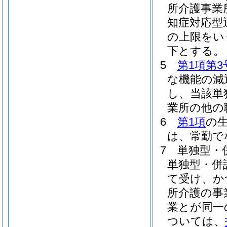
所介護事業
知症対応型
の上限をい
下とする。
5
第1項第3
な機能の減
し、当該単
業所の他の
6
第1項
の
は、常勤で
7
単独型・
単独型・併
て受け、か
所介護の事
業とが同一
ついては、