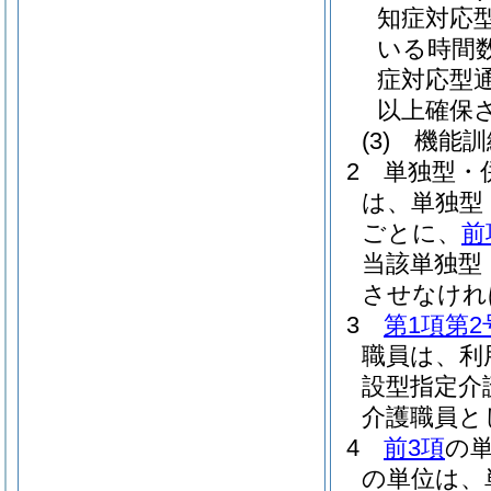
知症対応
いる時間
症対応型
以上確保
(3)
機能訓
2
単独型・
は、単独型
ごとに、
前
当該単独型
させなけれ
3
第1項第2
職員は、利
設型指定介
介護職員と
4
前3項
の
の単位は、