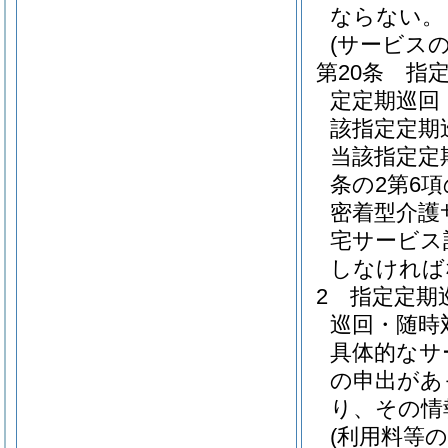
ならない。
(サービス
第20条
指
定定期巡回
該指定定期
当該指定定
条の2第6
密着型介護
宅サービス
しなければ
2
指定定期
巡回・随時
具体的なサ
の申出があ
り、その情
(利用料等の