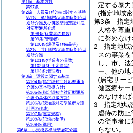
第1節
基本方針
定する暴力
第97条
(指定地域
第2節
人員及び設備に関する基準
第1款
単独型指定認知症対応型
第3条
指定
通所介護及び併設型指定認知症
対応型通所介護
人格を尊重
第98条
(従業者の員数)
に努めなけ
第99条
(管理者)
第100条
(設備及び備品等)
2
指定地域
第2款
共用型指定認知症対応型
スの事業を
通所介護
第101条
(従業者の員数)
し、市、法
第102条
(利用定員等)
ー、他の地
第103条
(管理者)
第3節
運営に関する基準
(居宅サー
第104条
(指定認知症対応型通所
健医療サー
介護の基本取扱方針)
第105条
(指定認知症対応型通所
めなければ
介護の具体的取扱方針)
第106条
(認知症対応型通所介護
3
指定地域
計画の作成)
虐待の防止
第107条
(運営規程)
第108条
(記録の整備)
の従事者に
第109条
(準用)
らない。
第6章
小規模多機能型居宅介護