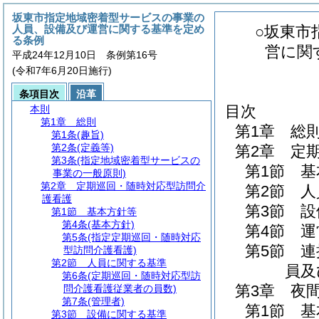
坂東市指定地域密着型サービスの事業の
人員、設備及び運営に関する基準を定め
○坂東市
る条例
営に関
平成24年12月10日 条例第16号
(令和7年6月20日施行)
条項目次
沿革
目次
本則
第1章
総則
第1章
総
第1条
(趣旨)
第2条
(定義等)
第2章
定
第3条
(指定地域密着型サービスの
第1節
基
事業の一般原則)
第2章
定期巡回・随時対応型訪問介
第2節
人
護看護
第3節
設
第1節
基本方針等
第4条
(基本方針)
第4節
運
第5条
(指定定期巡回・随時対応
第5節
連
型訪問介護看護)
第2節
人員に関する基準
員及
第6条
(定期巡回・随時対応型訪
第3章
夜
問介護看護従業者の員数)
第7条
(管理者)
第1節
基
第3節
設備に関する基準