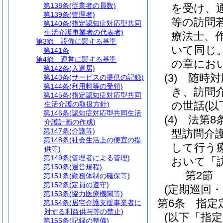
第138条
(従業者の員数)
を受け、
第139条
(管理者)
等の訪問
第140条
(指定認知症対応型共同
生活介護事業者の代表者)
療法士、
第3節
設備に関する基準
いて同じ。
第141条
第4節
運営に関する基準
の章にお
第142条
(入退居)
(3)
随時対
第143条
(サービスの提供の記録)
第144条
(利用料等の受領)
き、訪問
第145条
(指定認知症対応型共同
の世話
(
生活介護の取扱方針)
第146条
(認知症対応型共同生活
(4)
法第8
介護計画の作成)
第147条
(介護等)
型訪問介
第148条
(社会生活上の便宜の提
して行う
供等)
第149条
(管理者による管理)
おいて「
第150条
(運営規程)
第2節
第151条
(勤務体制の確保等)
第152条
(定員の遵守)
(定期巡回
第153条
(協力医療機関等)
第6条
指定
第154条
(居宅介護支援事業者に
対する利益供与等の禁止)
(以下「指
第155条
(記録の整備)