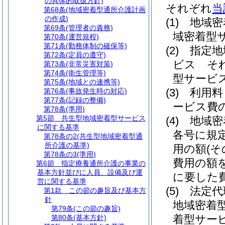
の具体的取扱方針)
それぞれ
当
第68条
(地域密着型通所介護計画
の作成)
(1)
地域密
第69条
(管理者の責務)
域密着型
第70条
(運営規程)
第71条
(勤務体制の確保等)
(2)
指定地
第72条
(定員の遵守)
ビス そ
第73条
(非常災害対策)
第74条
(衛生管理等)
型サービ
第75条
(地域との連携等)
(3)
利用料
第76条
(事故発生時の対応)
第77条
(記録の整備)
ービス費
第78条
(準用)
第5節
共生型地域密着型サービス
(4)
地域密
に関する基準
各号に規
第78条の2
(共生型地域密着型通
所介護の基準)
用の額
(
第78条の3
(準用)
費用の額
第6節
指定療養通所介護の事業の
基本方針並びに人員、設備及び運
に要した
営に関する基準
(5)
法定代
第1款
この節の趣旨及び基本方
針
地域密着
第79条
(この節の趣旨)
着型サー
第80条
(基本方針)