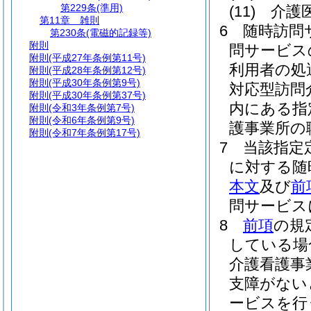
第229条
(準用)
(11)
介護
第11章
雑則
6
随時訪問
第230条
(電磁的記録等)
附則
問サービス
附則
(平成27年条例第11号)
利用者の処
附則
(平成28年条例第12号)
附則
(平成30年条例第9号)
対応型訪問
附則
(平成30年条例第37号)
内にある指
附則
(令和3年条例第7号)
附則
(令和6年条例第9号)
護事業所の
附則
(令和7年条例第17号)
7
当該指定
に対する随
本文
及び
前
問サービス
8
前項
の規
している場
介護看護事
支障がない
ービスを行