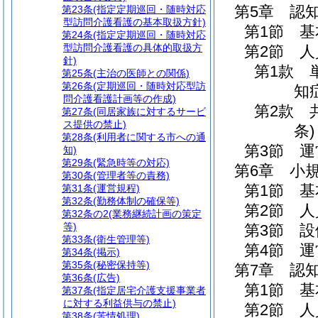
第5章
認
第23条
(指定定期巡回・随時対応
型訪問介護看護の基本取扱方針)
第1節
基
第24条
(指定定期巡回・随時対応
型訪問介護看護の具体的取扱方
第2節
人
針)
第1款
第25条
(主治の医師との関係)
第26条
(定期巡回・随時対応型訪
知
問介護看護計画等の作成)
第2款
第27条
(同居家族に対するサービ
ス提供の禁止)
条)
第28条
(利用者に関する市への通
第3節
運
知)
第29条
(緊急時等の対応)
第6章
小
第30条
(管理者等の責務)
第1節
基
第31条
(運営規程)
第32条
(勤務体制の確保等)
第2節
人
第32条の2
(業務継続計画の策定
等)
第3節
設
第33条
(衛生管理等)
第4節
運
第34条
(掲示)
第35条
(秘密保持等)
第7章
認
第36条
(広告)
第1節
基
第37条
(指定居宅介護支援事業者
に対する利益供与の禁止)
第2節
人
第38条
(苦情処理)