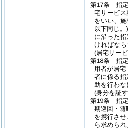
第17条
指
宅サービス
をいい、施
以下同じ。)
に沿った指
ければなら
(居宅サー
第18条
指
用者が居宅
者に係る指
助を行わな
(身分を証
第19条
指
期巡回・随
を携行させ
ら求められ