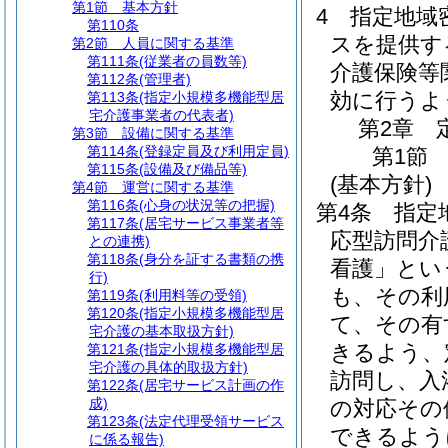
第1節
基本方針
4
指定地域
第110条
スを提供す
第2節
人員に関する基準
第111条
(従業者の員数等)
介護保険等
第112条
(管理者)
効に行うよ
第113条
(指定小規模多機能型居
宅介護事業者の代表者)
第2章
第3節
設備に関する基準
第114条
(登録定員及び利用定員)
第1節
第115条
(設備及び備品等)
(基本方針)
第4節
運営に関する基準
第116条
(心身の状況等の把握)
第4条
指定
第117条
(居宅サービス事業者等
応型訪問介
との連携)
第118条
(身分を証する書類の携
看護」とい
行)
も、その利
第119条
(利用料等の受領)
第120条
(指定小規模多機能型居
て、その有
宅介護の基本取扱方針)
きるよう、
第121条
(指定小規模多機能型居
宅介護の具体的取扱方針)
訪問し、入
第122条
(居宅サービス計画の作
成)
の対応その
第123条
(法定代理受領サービス
できるよう
に係る報告)