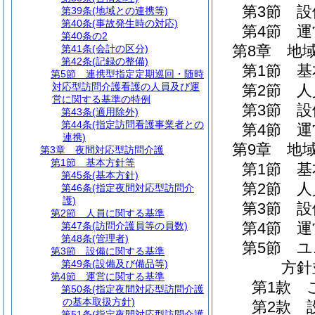
第3節
設
第39条
(地域との連携等)
第40条
(事故発生時の対応)
第4節
運
第40条の2
第8章
地
第41条
(会計の区分)
第42条
(記録の整備)
第1節
基
第5節
連携型指定定期巡回・随時
対応型訪問介護看護の人員及び運
第2節
人
営に関する基準の特例
第3節
設
第43条
(適用除外)
第44条
(指定訪問看護事業者との
第4節
運
連携)
第9章
地
第3章
夜間対応型訪問介護
第1節
基本方針等
第1節
基
第45条
(基本方針)
第2節
人
第46条
(指定夜間対応型訪問介
護)
第3節
設
第2節
人員に関する基準
第4節
運
第47条
(訪問介護員等の員数)
第48条
(管理者)
第5節
ユ
第3節
設備に関する基準
第49条
(設備及び備品等)
方針
第4節
運営に関する基準
第1款
第50条
(指定夜間対応型訪問介護
の基本取扱方針)
第2款
第51条
(指定夜間対応型訪問介護