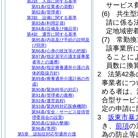
第2款
人員に関する基準
サービス
第81条
(従業者の員数)
第82条
(管理者)
(6)
共生型
第3款
設備に関する基準
請に係る
第83条
(利用定員)
第84条
(設備及び備品等)
定地域密
第4款
運営に関する基準
(7)
常勤換
第85条
(内容及び手続の説明及
び同意)
該事業所
第86条
(心身の状況等の把握)
ることに
第87条
(指定居宅介護支援事業
者等との連携)
員数に換
第88条
(指定療養通所介護の具
2
法第42
体的取扱方針)
第89条
(療養通所介護計画の作
事業者につ
成)
第90条
(緊急時等の対応)
める者は、
第91条
(管理者の責務)
合型サービ
第92条
(運営規程)
第93条
(緊急時対応医療機関)
定の申請に
第94条
(安全・サービス提供管
3
坂東市暴
理委員会の設置)
第95条
(記録の整備)
き、
前項
の
第96条
(準用)
為の防止等
第5章
認知症対応型通所介護