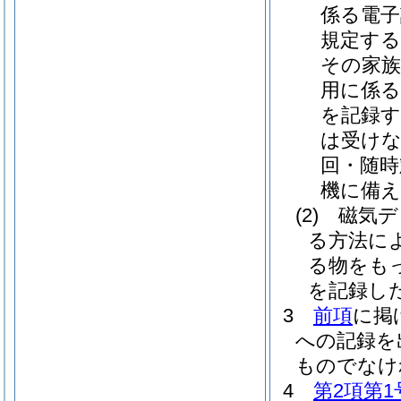
係る電
規定する
その家族
用に係る
を記録す
は受け
回・随時
機に備え
(2)
磁気デ
る方法に
る物をも
を記録し
3
前項
に掲
への記録を
ものでなけ
4
第2項第1