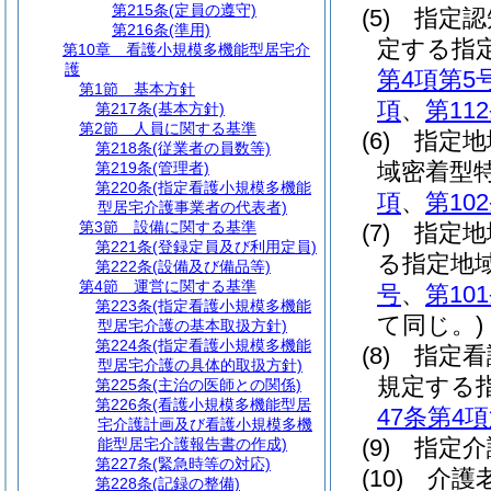
第215条
(定員の遵守)
(5)
指定認
第216条
(準用)
定する指
第10章
看護小規模多機能型居宅介
護
第4項第5
第1節
基本方針
項
、
第11
第217条
(基本方針)
第2節
人員に関する基準
(6)
指定地
第218条
(従業者の員数等)
域密着型
第219条
(管理者)
第220条
(指定看護小規模多機能
項
、
第10
型居宅介護事業者の代表者)
第3節
設備に関する基準
(7)
指定地
第221条
(登録定員及び利用定員)
る指定地
第222条
(設備及び備品等)
第4節
運営に関する基準
号
、
第10
第223条
(指定看護小規模多機能
て同じ。)
型居宅介護の基本取扱方針)
第224条
(指定看護小規模多機能
(8)
指定看
型居宅介護の具体的取扱方針)
規定する
第225条
(主治の医師との関係)
第226条
(看護小規模多機能型居
47条第4
宅介護計画及び看護小規模多機
(9)
指定介
能型居宅介護報告書の作成)
第227条
(緊急時等の対応)
(10)
介護
第228条
(記録の整備)