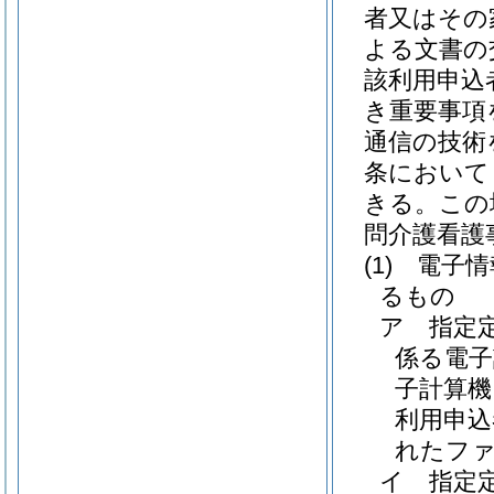
者又はその
よる文書の
該利用申込
き重要事項
通信の技術
条において
きる。
この
問介護看護
(1)
電子情
るもの
ア
指定
係る電子
子計算機
利用申込
れたフ
イ
指定