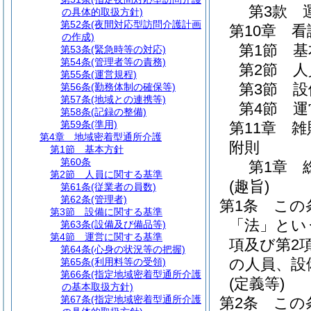
第3款
の具体的取扱方針)
第52条
(夜間対応型訪問介護計画
第10章
看
の作成)
第1節
基
第53条
(緊急時等の対応)
第54条
(管理者等の責務)
第2節
人
第55条
(運営規程)
第3節
設
第56条
(勤務体制の確保等)
第57条
(地域との連携等)
第4節
運
第58条
(記録の整備)
第59条
(準用)
第11章
雑
第4章
地域密着型通所介護
附則
第1節
基本方針
第60条
第1章
第2節
人員に関する基準
(趣旨)
第61条
(従業者の員数)
第62条
(管理者)
第1条
この
第3節
設備に関する基準
「法」とい
第63条
(設備及び備品等)
第4節
運営に関する基準
項及び第2
第64条
(心身の状況等の把握)
の人員、設
第65条
(利用料等の受領)
第66条
(指定地域密着型通所介護
(定義等)
の基本取扱方針)
第67条
(指定地域密着型通所介護
第2条
この