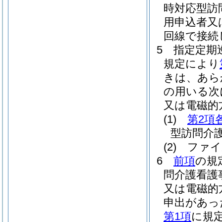
時対応型訪
用申込者又
回線で接続
5
指定定期
規定により
きは、あら
の用いる次
又は電磁的
(1)
第2項
型訪問介
(2)
ファイ
6
前項
の規
問介護看護
又は電磁的
申出があっ
第1項
に規