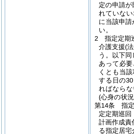
定の申請が
れていない
に当該申請
い。
2
指定定期
介護支援
(
う。以下同
あって必要
くとも当該
する日の3
ればならな
(心身の状況
第14条
指
定定期巡回
計画作成責
る指定居宅