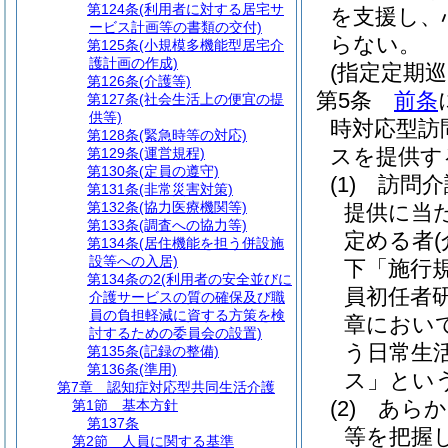
第124条
(利用者に対する居宅サ
を支援し、
ービス計画等の書類の交付)
らない。
第125条
(小規模多機能型居宅介
護計画の作成)
(指定定期
第126条
(介護等)
第5条
前条
第127条
(社会生活上の便宜の提
供等)
時対応型訪
第128条
(緊急時等の対応)
スを提供す
第129条
(運営規程)
第130条
(定員の遵守)
(1)
訪問介
第131条
(非常災害対策)
第132条
(協力医療機関等)
提供に当
第133条
(調査への協力等)
定める者
第134条
(居住機能を担う併設施
設等への入居)
下「施行
第134条の2
(利用者の安全並びに
員初任者
介護サービスの質の確保及び職
員の負担軽減に資する方策を検
章におい
討するための委員会の設置)
う日常生
第135条
(記録の整備)
第136条
(準用)
ス」という
第7章
認知症対応型共同生活介護
(2)
あらか
第1節
基本方針
第137条
等を把握
第2節
人員に関する基準