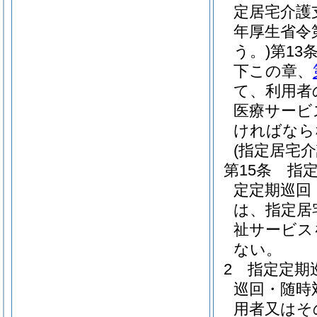
定居宅介護
年厚生省令
う。)
第13
下この章、
て、利用者
医療サービ
ければなら
(指定居宅
第15条
指
定定期巡回
は、指定居
祉サービス
ない。
2
指定定期
巡回・随時
用者又はそ