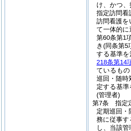
け、かつ、
指定訪問看
訪問看護を
て一体的に
第60条第
き
(同条第
する基準を
218条第14
ているもの
巡回・随時
定する基準
(管理者)
第7条
指定
定期巡回・
務に従事す
し、当該管