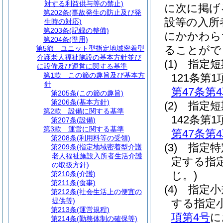
対する利益供与等の禁止)
に次に掲げ
第202条
(事故発生の防止及び発
設等の入所
生時の対応)
第203条
(記録の整備)
にかかわら
第204条
(準用)
ることがで
第5節
ユニット型指定地域密着型
介護老人福祉施設の基本方針並び
(1)
指定短
に設備及び運営に関する基準
第1款
この節の趣旨及び基本方
121条
針
第47条第
第205条
(この節の趣旨)
第206条
(基本方針)
(2)
指定短
第2款
設備に関する基準
142条
第207条
(設備)
第3款
運営に関する基準
第47条第
第208条
(利用料等の受領)
(3)
指定特
第209条
(指定地域密着型介護
老人福祉施設入所者生活介護
定する指
の取扱方針)
じ。)
第210条
(介護)
第211条
(食事)
(4)
指定小
第212条
(社会生活上の便宜の
提供等)
する指定
第213条
(運営規程)
項第4号
に
第214条
(勤務体制の確保等)