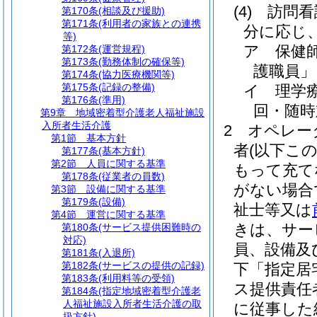
(4)
訪問看
第170条
(相談及び援助)
第171条
(利用者の家族との連携
分に応じ
等)
ア
保健
第172条
(運営規程)
第173条
(勤務体制の確保等)
護職員」
第174条
(協力医療機関等)
第175条
(記録の整備)
イ
理学
第176条
(準用)
回・随時
第9章
地域密着型介護老人福祉施設
入所者生活介護
2
オペレー
第1節
基本方針
者
(以下こ
第177条
(基本方針)
第2節
人員に関する基準
もって充て
第178条
(従業者の員数)
がない場合
第3節
設備に関する基準
第179条
(設備)
祉士等又は
第4節
運営に関する基準
きは、サー
第180条
(サービス提供困難時の
対応)
員、設備及
第181条
(入退所)
第182条
(サービスの提供の記録)
下「指定居
第183条
(利用料等の受領)
ス提供責任
第184条
(指定地域密着型介護老
人福祉施設入所者生活介護の取
に従事した
扱方針)