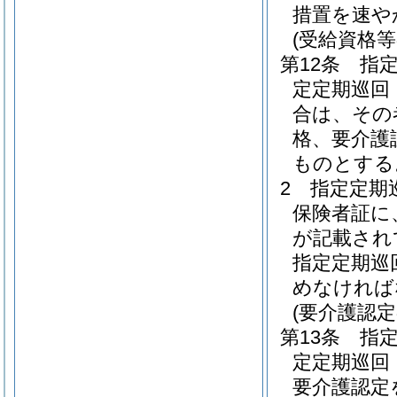
措置を速や
(受給資格等
第12条
指
定定期巡回
合は、その
格、要介護
ものとする
2
指定定期
保険者証に
が記載され
指定定期巡
めなければ
(要介護認
第13条
指
定定期巡回
要介護認定