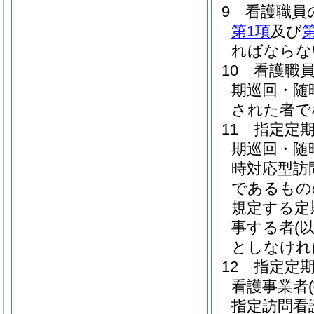
9
看護職員
第1項
及び
第
ればならな
10
看護職
期巡回・随
された者で
11
指定定
期巡回・随
時対応型訪
であるもの
規定する定
事する者
(
としなけれ
12
指定定
看護事業者
指定訪問看