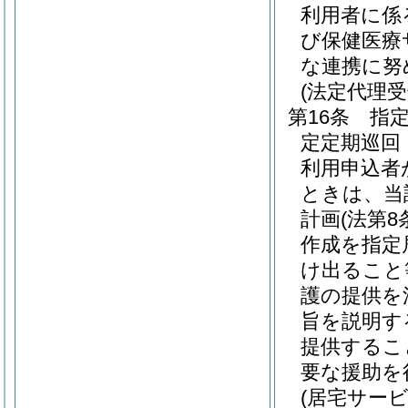
利用者に係
び保健医療
な連携に努
(法定代理
第16条
指
定定期巡回
利用申込者
ときは、当
計画
(法第
作成を指定
け出ること
護の提供を
旨を説明す
提供するこ
要な援助を
(居宅サー