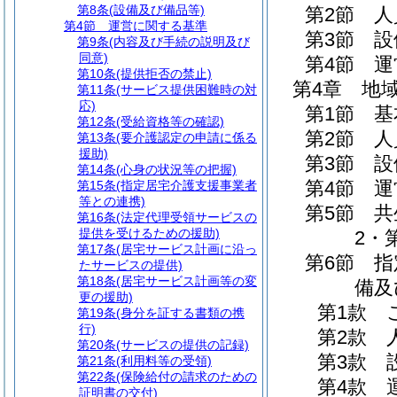
第8条
(設備及び備品等)
第2節
人
第4節
運営に関する基準
第3節
設
第9条
(内容及び手続の説明及び
同意)
第4節
運
第10条
(提供拒否の禁止)
第4章
地
第11条
(サービス提供困難時の対
応)
第1節
基
第12条
(受給資格等の確認)
第2節
人
第13条
(要介護認定の申請に係る
援助)
第3節
設
第14条
(心身の状況等の把握)
第4節
運
第15条
(指定居宅介護支援事業者
等との連携)
第5節
共
第16条
(法定代理受領サービスの
提供を受けるための援助)
2・
第17条
(居宅サービス計画に沿っ
第6節
指
たサービスの提供)
第18条
(居宅サービス計画等の変
備及
更の援助)
第1款
第19条
(身分を証する書類の携
行)
第2款
第20条
(サービスの提供の記録)
第3款
第21条
(利用料等の受領)
第22条
(保険給付の請求のための
第4款
証明書の交付)