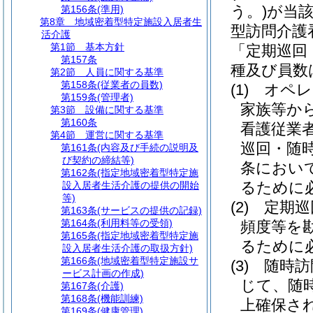
う。)
が当
第156条
(準用)
第8章
地域密着型特定施設入居者生
型訪問介護
活介護
第1節
基本方針
「定期巡回
第157条
種及び員数
第2節
人員に関する基準
第158条
(従業者の員数)
(1)
オペレ
第159条
(管理者)
家族等か
第3節
設備に関する基準
第160条
看護従業
第4節
運営に関する基準
巡回・随
第161条
(内容及び手続の説明及
び契約の締結等)
条におい
第162条
(指定地域密着型特定施
るために
設入居者生活介護の提供の開始
等)
(2)
定期巡
第163条
(サービスの提供の記録)
第164条
(利用料等の受領)
頻度等を
第165条
(指定地域密着型特定施
るために
設入居者生活介護の取扱方針)
第166条
(地域密着型特定施設サ
(3)
随時訪
ービス計画の作成)
じて、随
第167条
(介護)
第168条
(機能訓練)
上確保さ
第169条
(健康管理)