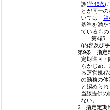
護
(
第45条
とが同一の
いては、
第
基準を満た
ているもの
第4節
(内容及び
第9条
指定
定期巡回・
らかじめ、
る運営規程
の勤務の体
と認められ
当該提供の
ない。
2
指定定期