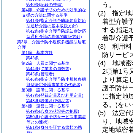
う。
第40条
(記録の整備)
第4節
介護予防のための効果的な
(2)
指定地
支援の方法に関する基準
着型介護
第41条
(指定介護予防認知症対応
型通所介護の基本取扱方針)
する指定
第42条
(指定介護予防認知症対応
型通所介護の具体的取扱方針)
着型介護
第3章
介護予防小規模多機能型居宅
(3)
利用料
介護
第1節
基本方針
防サービ
第43条
(4)
地域密
第2節
人員に関する基準
第44条
(従業者の員数等)
2項第1
第45条
(管理者)
より算定
第46条
(指定介護予防小規模多機
能型居宅介護事業者の代表者)
護予防サ
第3節
設備に関する基準
に指定地
第47条
(登録定員及び利用定員)
第48条
(設備及び備品等)
る。)
をい
第4節
運営に関する基準
第49条
(心身の状況等の把握)
(5)
法定代
第50条
(介護予防サービス事業者
り、地域
等との連携)
第51条
(身分を証する書類の携
定地域密
行)