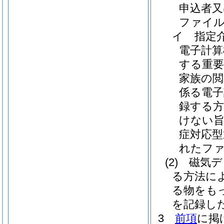
申込者又
ファイ
イ
指定
電子計
する重要
家族の閲
係る電子
録する方
けない旨
症対応型
れたファ
(2)
磁気デ
る方法に
る物をも
を記録し
3
前項
に掲