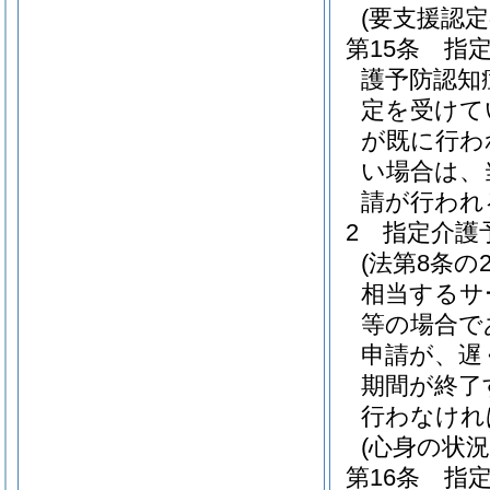
(要支援認
第15条
指
護予防認知
定を受けて
が既に行わ
い場合は、
請が行われ
2
指定介護
(法第8条の
相当するサ
等の場合で
申請が、遅
期間が終了
行わなけれ
(心身の状況
第16条
指