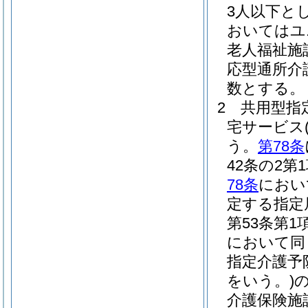
3人以下と
おいてはユ
老人福祉施
応型通所介
数とする。
2
共用型指
宅サービス
う。
第78条
42条の2
78条
におい
定する指定
第53条第
において同
指定介護予
をいう。)
介護保険施