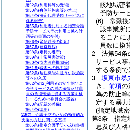
該地域密
第52条
(利用料等の受領)
第53条
(身体的拘束等の禁止)
予防サー
第54条
(法定代理受領サービスに
(6)
常勤換
係る報告)
第55条
(利用者に対する指定介護
該事業所
予防サービス等の利用に係る計
ることに
画等の書類の交付)
第56条
(緊急時等の対応)
員数に換
第57条
(運営規程)
第58条
(定員の遵守)
2
法第54
第59条
(非常災害対策)
サービス事
第60条
(協力医療機関等)
第61条
(調査への協力等)
する条例で
第62条
(居住機能を担う併設施設
3
坂東市暴
等への入居)
第62条の2
(利用者の安全並びに
き、
前項
の
介護サービスの質の確保及び職
為の防止等
員の負担軽減に資する方策を検
討するための委員会の設置)
定する暴力
第63条
(記録の整備)
(指定地域
第64条
(準用)
第5節
介護予防のための効果的な
第3条
指定
支援の方法に関する基準
第65条
(指定介護予防小規模多機
思及び人格