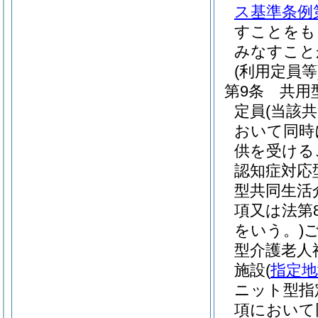
ス基準条例第
すことをも
みなすこと
(利用定員等
第9条
共用
定員
(当該
おいて同時
供を受ける
認知症対応
型共同生活
項又は法第
をいう。)
型介護老人
施設
(
指定地
ニット型指
項において