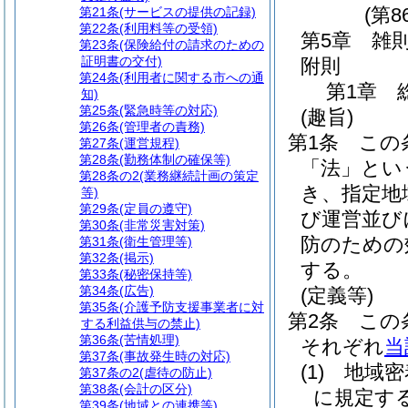
(第8
第21条
(サービスの提供の記録)
第22条
(利用料等の受領)
第5章
雑
第23条
(保険給付の請求のための
証明書の交付)
附則
第24条
(利用者に関する市への通
第1章
知)
第25条
(緊急時等の対応)
(趣旨)
第26条
(管理者の責務)
第1条
この
第27条
(運営規程)
第28条
(勤務体制の確保等)
「法」とい
第28条の2
(業務継続計画の策定
き、指定地
等)
第29条
(定員の遵守)
び運営並び
第30条
(非常災害対策)
防のための
第31条
(衛生管理等)
第32条
(掲示)
する。
第33条
(秘密保持等)
第34条
(広告)
(定義等)
第35条
(介護予防支援事業者に対
第2条
この
する利益供与の禁止)
第36条
(苦情処理)
それぞれ
当
第37条
(事故発生時の対応)
(1)
地域密
第37条の2
(虐待の防止)
第38条
(会計の区分)
に規定す
第39条
(地域との連携等)