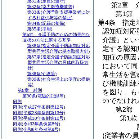
第81条
(定員の遵守)
第2章
第82条
(協力医療機関等)
第83条
(介護予防支援事業者に対
第1節
する利益供与等の禁止)
第4条
指定
第84条
(記録の整備)
第85条
(準用)
認知症対応
第5節
介護予防のための効果的な
介護」とい
支援の方法に関する基準
第86条
(指定介護予防認知症対応
定する認知
型共同生活介護の基本取扱方針)
知症の原因
第87条
(指定介護予防認知症対応
型共同生活介護の具体的取扱方
において同
針)
常生活を営
第88条
(介護等)
第89条
(社会生活上の便宜の提供
び機能訓練
等)
第5章
雑則
を図り、も
第90条
(電磁的記録等)
のでなけれ
附則
附則
(平成27年条例第12号)
第2節
附則
(平成28年条例第13号)
第1款
附則
(平成30年条例第10号)
附則
(令和3年条例第8号)
附則
(令和6年条例第9号)
(従業者の員