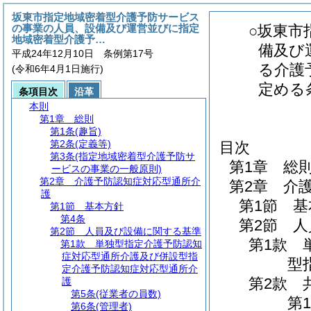
坂東市指定地域密着型介護予防サービス
の事業の人員、設備及び運営並びに指定
○坂東市
地域密着型介護予…
備及び
平成24年12月10日 条例第17号
る介護
(令和6年4月1日施行)
定める
条項目次
沿革
本則
第1章
総則
第1条
(趣旨)
第2条
(定義等)
目次
第3条
(指定地域密着型介護予防サ
第1章
総
ービスの事業の一般原則)
第2章
介護予防認知症対応型通所介
第2章
介
護
第1節
基
第1節
基本方針
第4条
第2節
人
第2節
人員及び設備に関する基準
第1款
第1款
単独型指定介護予防認知
症対応型通所介護及び併設型指
型
定介護予防認知症対応型通所介
第2款
護
第5条
(従業者の員数)
第1
第6条
(管理者)