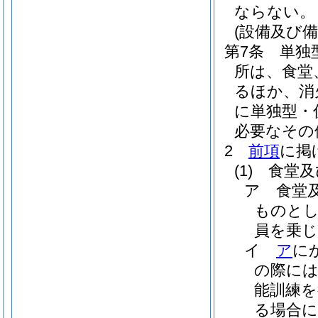
ならない。
(設備及び備
第7条
単独
所は、食堂
るほか、消
に単独型・
必要なその
2
前項
に掲
(1)
食堂及
ア
食堂
ものとし
員を乗
イ
ア
に
の際に
能訓練
る場合