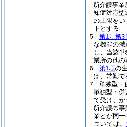
所介護事業
知症対応型
の上限をい
下とする。
5
第1項第3
な機能の減
し、当該単
業所の他の
6
第1項
の
は、常勤で
7
単独型・
単独型・併
て受け、か
所介護の事
業とが同一
ついては、