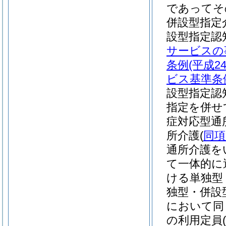
であってそ
併設型指定
設型指定認
サービスの
条例
(平成
ビス基準条
設型指定認
指定を併せ
症対応型通
所介護
(
同項
通所介護を
て一体的に
ける単独型
独型・併設
において同
の利用定員