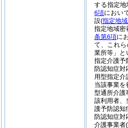
する指定地
6項
において
設
(
指定地域
指定地域密
条第6項
に
て、これら
業所等」と
指定介護予
防認知症対
用型指定介
当該事業を
型通所介護
該利用者、
護予防認知
防認知症対
介護事業者
(