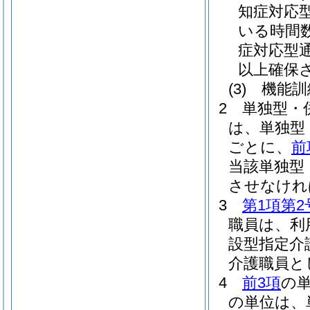
知症対応
いる時間
症対応型
以上確保
(3)
機能訓
2
単独型・
は、単独型
ごとに、
前
当該単独型
させなけれ
3
第1項第2
職員は、利
設型指定介
介護職員と
4
前3項
の
の単位は、