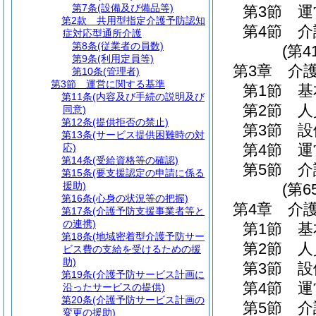
第7条
(設備及び備品等)
第3節
運
第2款
共用型指定介護予防認知
第4節
介
症対応型通所介護
第8条
(従業者の員数)
(第4
第9条
(利用定員等)
第3章
介
第10条
(管理者)
第3節
運営に関する基準
第1節
基
第11条
(内容及び手続の説明及び
第2節
人
同意)
第12条
(提供拒否の禁止)
第3節
設
第13条
(サービス提供困難時の対
第4節
運
応)
第14条
(受給資格等の確認)
第5節
介
第15条
(要支援認定の申請に係る
援助)
(第6
第16条
(心身の状況等の把握)
第4章
介
第17条
(介護予防支援事業者等と
の連携)
第1節
基
第18条
(地域密着型介護予防サー
第2節
人
ビス費の支給を受けるための援
助)
第3節
設
第19条
(介護予防サービス計画に
第4節
運
沿ったサービスの提供)
第20条
(介護予防サービス計画の
第5節
介
変更の援助)