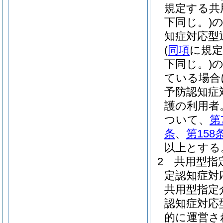
規定する共
下同じ。)
知症対応型
(
同項
に規定
下同じ。)
ている場合
予防認知症
護の利用者
ついて、
第
条
、
第158
以上とする
2
共用型指
定認知症対
共用型指定
認知症対応
的に運営さ