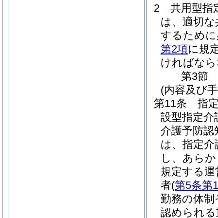
2
共用型指
は、適切な
するために
第2項
に規
ければなら
第3節
(内容及び
第11条
指
設型指定介
介護予防認
は、指定介
し、あらか
規定する運
者
(
第5条第
勤務の体制
認められる