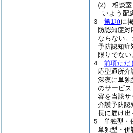
(2)
相談室
いよう配
3
第1項
に
防認知症対
ならない。
予防認知症
限りでない
4
前項ただ
応型通所介
深夜に単独
のサービス
容を当該サ
介護予防認
長に届け出
5
単独型・
単独型・併