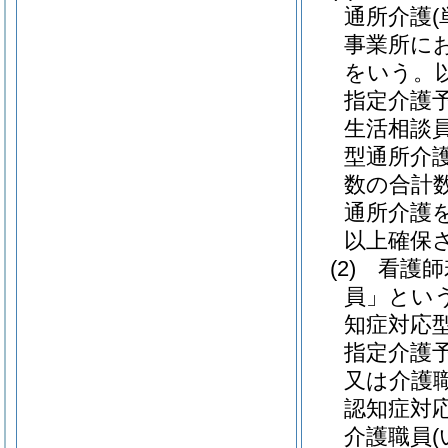
通所介護
事業所に
をいう。
指定介護
生活相談
型通所介
数の合計
通所介護
以上確保
(2)
看護師
員」という
知症対応
指定介護
又は介護
認知症対
介護職員