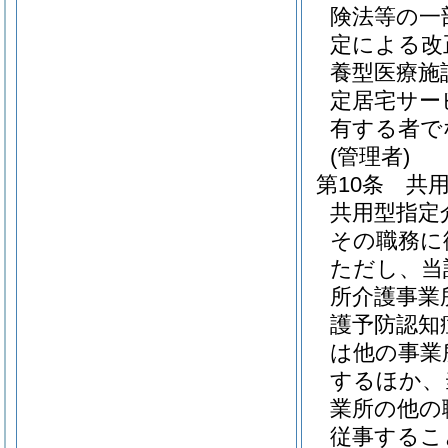
険法等の一
定による改
養型医療施
定居宅サー
有する者で
(管理者)
第10条
共
共用型指定
その職務に
ただし、当
所介護事業
護予防認知
は他の事業
するほか、
業所の他の
従事するこ