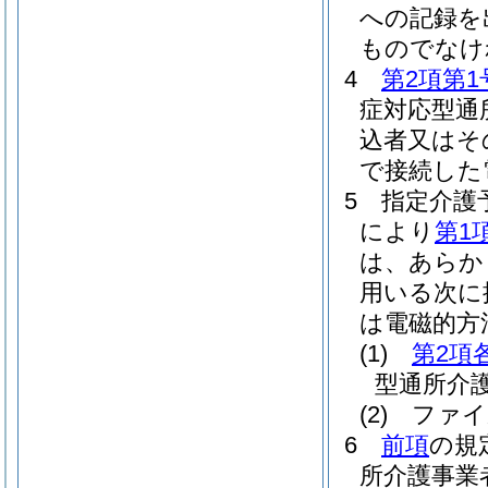
への記録を
ものでなけ
4
第2項第1
症対応型通
込者又はそ
で接続した
5
指定介護
により
第1
は、あらか
用いる次に
は電磁的方
(1)
第2項
型通所介
(2)
ファイ
6
前項
の規
所介護事業