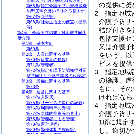
能型居宅介護の基本取扱方針)
の提供に努
第66条
(指定介護予防小規模多機
能型居宅介護の具体的取扱方針)
2
指定地域
第67条
(介護等)
介護予防サ
第68条
(社会生活上の便宜の提供
等)
結び付きを
第4章
介護予防認知症対応型共同生
包括支援セ
活介護
第1節
基本方針
又は介護予
第69条
をいう。以
第2節
人員に関する基準
第70条
(従業者の員数)
ビスを提供
第71条
(管理者)
第72条
(指定介護予防認知症対応
3
指定地域
型共同生活介護事業者の代表者)
の擁護、虐
第3節
設備に関する基準
第73条
もに、その
第4節
運営に関する基準
ければなら
第74条
(入退居)
第75条
(サービスの提供の記録)
4
指定地域
第76条
(利用料等の受領)
介護予防サ
第77条
(身体的拘束等の禁止)
第78条
(管理者による管理)
1項に規定
第79条
(運営規程)
し、適切か
第80条
(勤務体制の確保等)