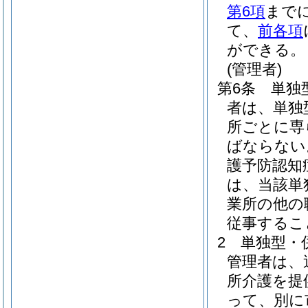
第6項
まで
て、
前各項
ができる。
(管理者)
第6条
単独
者は、単独
所ごとに専
ばならない
護予防認知
は、当該単
業所の他の
従事するこ
2
単独型・
管理者は、
所介護を提
って、別に