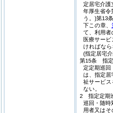
定居宅介護
年厚生省令
う。)
第13
下この章、
て、利用者
医療サービ
ければなら
(指定居宅
第15条
指
定定期巡回
は、指定居
祉サービス
ない。
2
指定定期
巡回・随時
用者又はそ