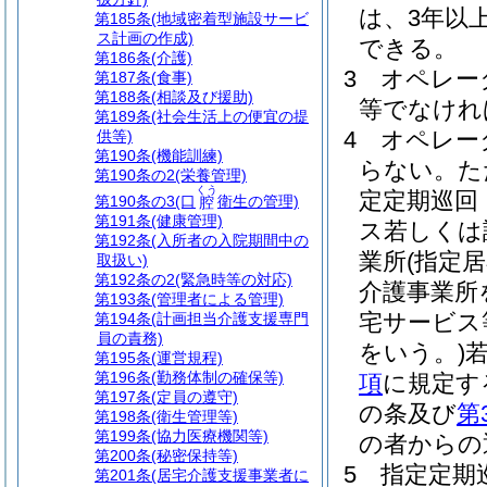
は、3年以上
第185条
(地域密着型施設サービ
ス計画の作成)
できる。
第186条
(介護)
3
オペレー
第187条
(食事)
第188条
(相談及び援助)
等でなけれ
第189条
(社会生活上の便宜の提
4
オペレー
供等)
第190条
(機能訓練)
らない。
た
第190条の2
(栄養管理)
くう
定定期巡回
第190条の3
(口
衛生の管理)
腔
第191条
(健康管理)
ス若しくは
第192条
(入所者の入院期間中の
業所
(指定
取扱い)
第192条の2
(緊急時等の対応)
介護事業所
第193条
(管理者による管理)
宅サービス
第194条
(計画担当介護支援専門
員の責務)
をいう。)
第195条
(運営規程)
第196条
(勤務体制の確保等)
項
に規定す
第197条
(定員の遵守)
の条及び
第
第198条
(衛生管理等)
第199条
(協力医療機関等)
の者からの
第200条
(秘密保持等)
5
指定定期
第201条
(居宅介護支援事業者に