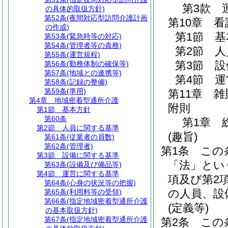
第3款
の具体的取扱方針)
第52条
(夜間対応型訪問介護計画
第10章
看
の作成)
第1節
基
第53条
(緊急時等の対応)
第54条
(管理者等の責務)
第2節
人
第55条
(運営規程)
第3節
設
第56条
(勤務体制の確保等)
第57条
(地域との連携等)
第4節
運
第58条
(記録の整備)
第59条
(準用)
第11章
雑
第4章
地域密着型通所介護
附則
第1節
基本方針
第60条
第1章
第2節
人員に関する基準
(趣旨)
第61条
(従業者の員数)
第62条
(管理者)
第1条
この
第3節
設備に関する基準
「法」とい
第63条
(設備及び備品等)
第4節
運営に関する基準
項及び第2
第64条
(心身の状況等の把握)
の人員、設
第65条
(利用料等の受領)
第66条
(指定地域密着型通所介護
(定義等)
の基本取扱方針)
第67条
(指定地域密着型通所介護
第2条
この