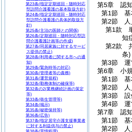
第5章
認
第23条
(指定定期巡回・随時対応
型訪問介護看護の基本取扱方針)
第1節
基
第24条
(指定定期巡回・随時対応
型訪問介護看護の具体的取扱方
第2節
人
針)
第1款
第25条
(主治の医師との関係)
第26条
(定期巡回・随時対応型訪
知
問介護看護計画等の作成)
第2款
第27条
(同居家族に対するサービ
ス提供の禁止)
条)
第28条
(利用者に関する市への通
第3節
運
知)
第29条
(緊急時等の対応)
第6章
小
第30条
(管理者等の責務)
第1節
基
第31条
(運営規程)
第32条
(勤務体制の確保等)
第2節
人
第32条の2
(業務継続計画の策定
等)
第3節
設
第33条
(衛生管理等)
第4節
運
第34条
(掲示)
第35条
(秘密保持等)
第7章
認
第36条
(広告)
第1節
基
第37条
(指定居宅介護支援事業者
に対する利益供与の禁止)
第2節
人
第38条
(苦情処理)