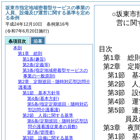
坂東市指定地域密着型サービスの事業の
人員、設備及び運営に関する基準を定め
○坂東市
る条例
営に関
平成24年12月10日 条例第16号
(令和7年6月20日施行)
条項目次
沿革
目次
本則
第1章
総則
第1章
総
第1条
(趣旨)
第2条
(定義等)
第2章
定
第3条
(指定地域密着型サービスの
第1節
基
事業の一般原則)
第2章
定期巡回・随時対応型訪問介
第2節
人
護看護
第3節
設
第1節
基本方針等
第4条
(基本方針)
第4節
運
第5条
(指定定期巡回・随時対応
第5節
連
型訪問介護看護)
第2節
人員に関する基準
員及
第6条
(定期巡回・随時対応型訪
第3章
夜
問介護看護従業者の員数)
第7条
(管理者)
第1節
基
第3節
設備に関する基準