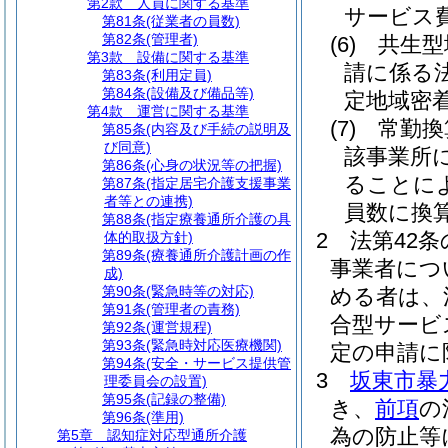
第2款
人員に関する基準
サービス
第81条
(従業者の員数)
第82条
(管理者)
(6)
共生型
第3款
設備に関する基準
請に係る
第83条
(利用定員)
第84条
(設備及び備品等)
定地域密
第4款
運営に関する基準
(7)
常勤換
第85条
(内容及び手続の説明及
び同意)
該事業所
第86条
(心身の状況等の把握)
ることに
第87条
(指定居宅介護支援事業
者等との連携)
員数に換
第88条
(指定療養通所介護の具
2
法第42
体的取扱方針)
第89条
(療養通所介護計画の作
事業者につ
成)
第90条
(緊急時等の対応)
める者は、
第91条
(管理者の責務)
合型サービ
第92条
(運営規程)
第93条
(緊急時対応医療機関)
定の申請に
第94条
(安全・サービス提供管
3
坂東市暴
理委員会の設置)
第95条
(記録の整備)
き、
前項
の
第96条
(準用)
為の防止等
第5章
認知症対応型通所介護