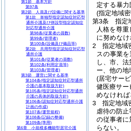
第1節
基本方針
定する暴力
第97条
(指定地域
第2節
人員及び設備に関する基準
第1款
単独型指定認知症対応型
第3条
指定
通所介護及び併設型指定認知症
対応型通所介護
人格を尊重
第98条
(従業者の員数)
に努めなけ
第99条
(管理者)
第100条
(設備及び備品等)
2
指定地域
第2款
共用型指定認知症対応型
スの事業を
通所介護
第101条
(従業者の員数)
し、市、法
第102条
(利用定員等)
ー、他の地
第103条
(管理者)
第3節
運営に関する基準
(居宅サー
第104条
(指定認知症対応型通所
健医療サー
介護の基本取扱方針)
第105条
(指定認知症対応型通所
めなければ
介護の具体的取扱方針)
第106条
(認知症対応型通所介護
3
指定地域
計画の作成)
虐待の防止
第107条
(運営規程)
第108条
(記録の整備)
の従事者に
第109条
(準用)
らない。
第6章
小規模多機能型居宅介護