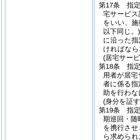
第17条
指
宅サービス
をいい、施
以下同じ。)
に沿った指
ければなら
(居宅サー
第18条
指
用者が居宅
者に係る指
助を行わな
(身分を証
第19条
指
期巡回・随
を携行させ
ら求められ