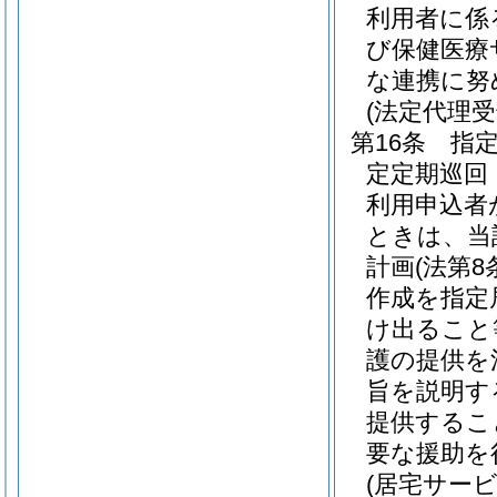
利用者に係
び保健医療
な連携に努
(法定代理
第16条
指
定定期巡回
利用申込者
ときは、当
計画
(法第
作成を指定
け出ること
護の提供を
旨を説明す
提供するこ
要な援助を
(居宅サー