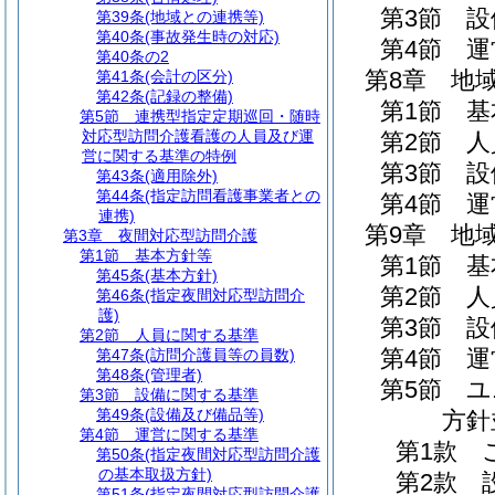
第3節
設
第39条
(地域との連携等)
第40条
(事故発生時の対応)
第4節
運
第40条の2
第8章
地
第41条
(会計の区分)
第42条
(記録の整備)
第1節
基
第5節
連携型指定定期巡回・随時
対応型訪問介護看護の人員及び運
第2節
人
営に関する基準の特例
第3節
設
第43条
(適用除外)
第44条
(指定訪問看護事業者との
第4節
運
連携)
第9章
地
第3章
夜間対応型訪問介護
第1節
基本方針等
第1節
基
第45条
(基本方針)
第2節
人
第46条
(指定夜間対応型訪問介
護)
第3節
設
第2節
人員に関する基準
第4節
運
第47条
(訪問介護員等の員数)
第48条
(管理者)
第5節
ユ
第3節
設備に関する基準
第49条
(設備及び備品等)
方針
第4節
運営に関する基準
第1款
第50条
(指定夜間対応型訪問介護
の基本取扱方針)
第2款
第51条
(指定夜間対応型訪問介護