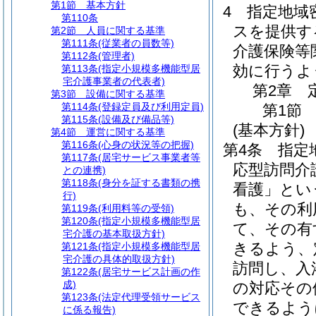
第1節
基本方針
4
指定地域
第110条
スを提供す
第2節
人員に関する基準
第111条
(従業者の員数等)
介護保険等
第112条
(管理者)
効に行うよ
第113条
(指定小規模多機能型居
宅介護事業者の代表者)
第2章
第3節
設備に関する基準
第114条
(登録定員及び利用定員)
第1節
第115条
(設備及び備品等)
(基本方針)
第4節
運営に関する基準
第116条
(心身の状況等の把握)
第4条
指定
第117条
(居宅サービス事業者等
応型訪問介
との連携)
第118条
(身分を証する書類の携
看護」とい
行)
も、その利
第119条
(利用料等の受領)
第120条
(指定小規模多機能型居
て、その有
宅介護の基本取扱方針)
きるよう、
第121条
(指定小規模多機能型居
宅介護の具体的取扱方針)
訪問し、入
第122条
(居宅サービス計画の作
成)
の対応その
第123条
(法定代理受領サービス
できるよう
に係る報告)