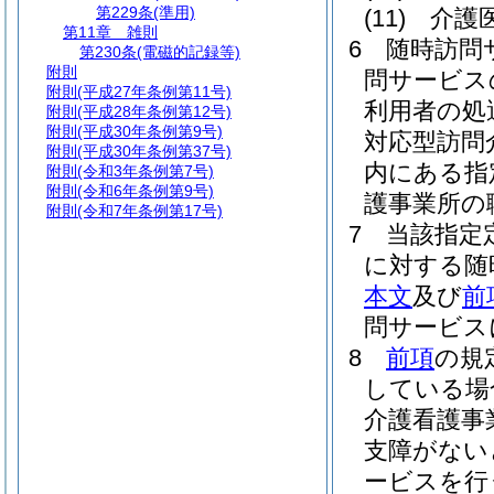
第229条
(準用)
(11)
介護
第11章
雑則
6
随時訪問
第230条
(電磁的記録等)
附則
問サービス
附則
(平成27年条例第11号)
利用者の処
附則
(平成28年条例第12号)
附則
(平成30年条例第9号)
対応型訪問
附則
(平成30年条例第37号)
内にある指
附則
(令和3年条例第7号)
附則
(令和6年条例第9号)
護事業所の
附則
(令和7年条例第17号)
7
当該指定
に対する随
本文
及び
前
問サービス
8
前項
の規
している場
介護看護事
支障がない
ービスを行