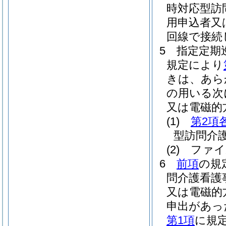
時対応型訪
用申込者又
回線で接続
5
指定定期
規定により
きは、あら
の用いる次
又は電磁的
(1)
第2項
型訪問介
(2)
ファイ
6
前項
の規
問介護看護
又は電磁的
申出があっ
第1項
に規