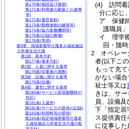
(4)
訪問看
第170条
(相談及び援助)
第171条
(利用者の家族との連携
分に応じ
等)
ア
保健
第172条
(運営規程)
第173条
(勤務体制の確保等)
護職員」
第174条
(協力医療機関等)
第175条
(記録の整備)
イ
理学
第176条
(準用)
回・随時
第9章
地域密着型介護老人福祉施設
入所者生活介護
2
オペレー
第1節
基本方針
者
(以下こ
第177条
(基本方針)
第2節
人員に関する基準
もって充て
第178条
(従業者の員数)
がない場合
第3節
設備に関する基準
第179条
(設備)
祉士等又は
第4節
運営に関する基準
きは、サー
第180条
(サービス提供困難時の
対応)
員、設備及
第181条
(入退所)
第182条
(サービスの提供の記録)
下「指定居
第183条
(利用料等の受領)
ス提供責任
第184条
(指定地域密着型介護老
人福祉施設入所者生活介護の取
に従事した
扱方針)