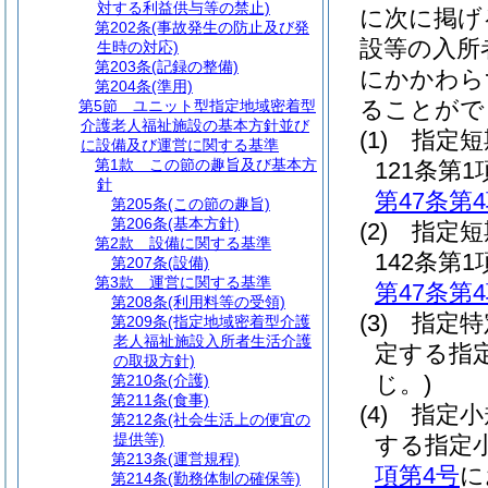
対する利益供与等の禁止)
に次に掲げ
第202条
(事故発生の防止及び発
設等の入所
生時の対応)
第203条
(記録の整備)
にかかわら
第204条
(準用)
ることがで
第5節
ユニット型指定地域密着型
介護老人福祉施設の基本方針並び
(1)
指定短
に設備及び運営に関する基準
第1款
この節の趣旨及び基本方
121条
針
第47条第
第205条
(この節の趣旨)
第206条
(基本方針)
(2)
指定短
第2款
設備に関する基準
142条
第207条
(設備)
第3款
運営に関する基準
第47条第
第208条
(利用料等の受領)
(3)
指定特
第209条
(指定地域密着型介護
老人福祉施設入所者生活介護
定する指
の取扱方針)
じ。)
第210条
(介護)
第211条
(食事)
(4)
指定小
第212条
(社会生活上の便宜の
提供等)
する指定
第213条
(運営規程)
項第4号
に
第214条
(勤務体制の確保等)