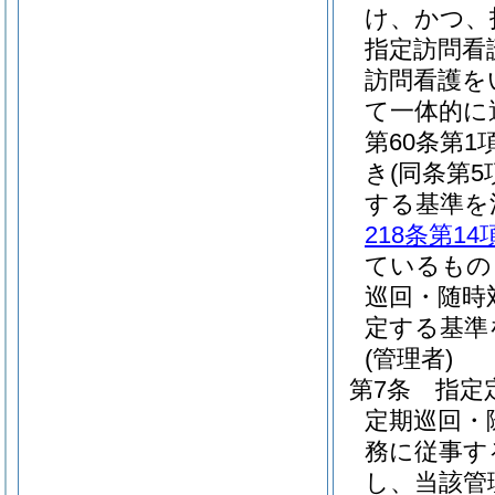
け、かつ、
指定訪問看
訪問看護を
て一体的に
第60条第
き
(同条第
する基準を
218条第14
ているもの
巡回・随時
定する基準
(管理者)
第7条
指定
定期巡回・
務に従事す
し、当該管