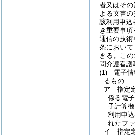
者又はその
よる文書の
該利用申込
き重要事項
通信の技術
条において
きる。
この
問介護看護
(1)
電子情
るもの
ア
指定
係る電子
子計算機
利用申込
れたフ
イ
指定