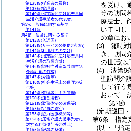
第138条
(従業者の員数)
を受け、
第139条
(管理者)
等の訪問
第140条
(指定認知症対応型共同
生活介護事業者の代表者)
療法士、
第3節
設備に関する基準
いて同じ。
第141条
第4節
運営に関する基準
の章にお
第142条
(入退居)
(3)
随時対
第143条
(サービスの提供の記録)
第144条
(利用料等の受領)
き、訪問
第145条
(指定認知症対応型共同
の世話
(
生活介護の取扱方針)
第146条
(認知症対応型共同生活
(4)
法第8
介護計画の作成)
第147条
(介護等)
型訪問介
第148条
(社会生活上の便宜の提
して行う
供等)
第149条
(管理者による管理)
おいて「
第150条
(運営規程)
第2節
第151条
(勤務体制の確保等)
第152条
(定員の遵守)
(定期巡回
第153条
(協力医療機関等)
第6条
指定
第154条
(居宅介護支援事業者に
対する利益供与等の禁止)
(以下「指
第155条
(記録の整備)