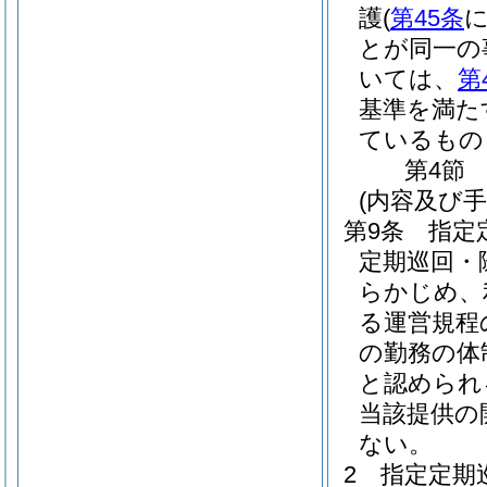
護
(
第45条
とが同一の
いては、
第
基準を満た
ているもの
第4節
(内容及び
第9条
指定
定期巡回・
らかじめ、
る運営規程
の勤務の体
と認められ
当該提供の
ない。
2
指定定期