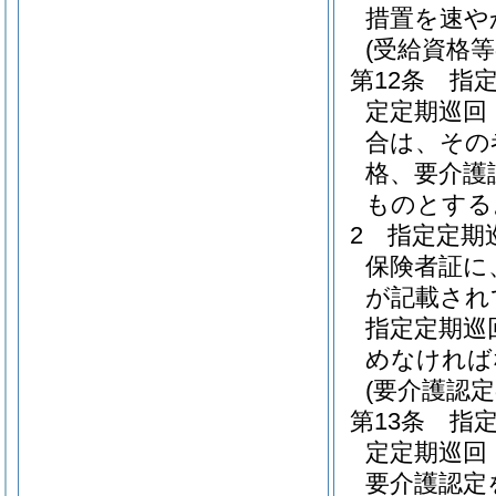
措置を速や
(受給資格等
第12条
指
定定期巡回
合は、その
格、要介護
ものとする
2
指定定期
保険者証に
が記載され
指定定期巡
めなければ
(要介護認
第13条
指
定定期巡回
要介護認定