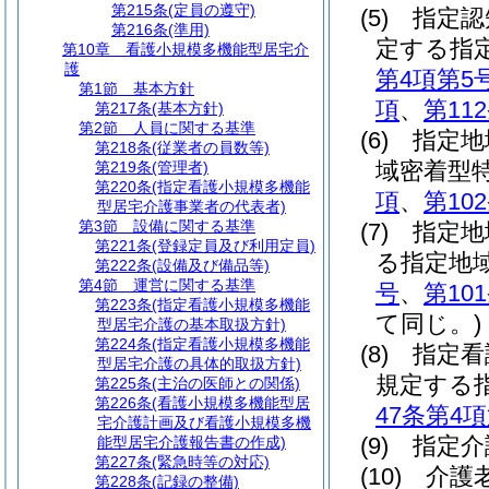
第215条
(定員の遵守)
(5)
指定認
第216条
(準用)
定する指
第10章
看護小規模多機能型居宅介
護
第4項第5
第1節
基本方針
項
、
第11
第217条
(基本方針)
第2節
人員に関する基準
(6)
指定地
第218条
(従業者の員数等)
域密着型
第219条
(管理者)
第220条
(指定看護小規模多機能
項
、
第10
型居宅介護事業者の代表者)
第3節
設備に関する基準
(7)
指定地
第221条
(登録定員及び利用定員)
る指定地
第222条
(設備及び備品等)
第4節
運営に関する基準
号
、
第10
第223条
(指定看護小規模多機能
て同じ。)
型居宅介護の基本取扱方針)
第224条
(指定看護小規模多機能
(8)
指定看
型居宅介護の具体的取扱方針)
規定する
第225条
(主治の医師との関係)
第226条
(看護小規模多機能型居
47条第4
宅介護計画及び看護小規模多機
(9)
指定介
能型居宅介護報告書の作成)
第227条
(緊急時等の対応)
(10)
介護
第228条
(記録の整備)