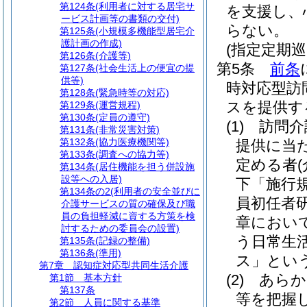
第124条
(利用者に対する居宅サ
を支援し、
ービス計画等の書類の交付)
らない。
第125条
(小規模多機能型居宅介
護計画の作成)
(指定定期
第126条
(介護等)
第5条
前条
第127条
(社会生活上の便宜の提
供等)
時対応型訪
第128条
(緊急時等の対応)
スを提供す
第129条
(運営規程)
第130条
(定員の遵守)
(1)
訪問介
第131条
(非常災害対策)
第132条
(協力医療機関等)
提供に当
第133条
(調査への協力等)
定める者
第134条
(居住機能を担う併設施
設等への入居)
下「施行
第134条の2
(利用者の安全並びに
員初任者
介護サービスの質の確保及び職
員の負担軽減に資する方策を検
章におい
討するための委員会の設置)
う日常生
第135条
(記録の整備)
第136条
(準用)
ス」という
第7章
認知症対応型共同生活介護
(2)
あらか
第1節
基本方針
第137条
等を把握
第2節
人員に関する基準