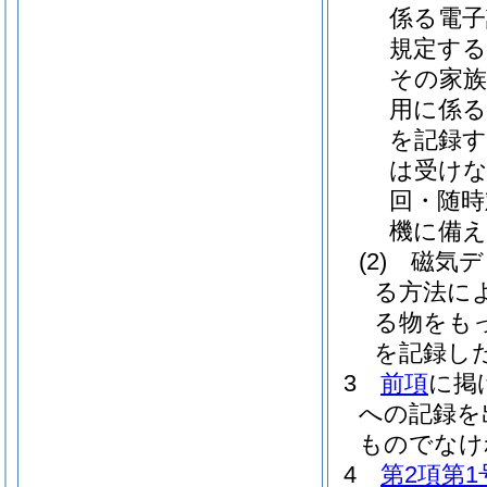
係る電
規定する
その家族
用に係る
を記録す
は受け
回・随時
機に備え
(2)
磁気デ
る方法に
る物をも
を記録し
3
前項
に掲
への記録を
ものでなけ
4
第2項第1