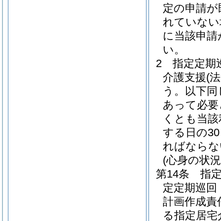
定の申請が
れていない
に当該申請
い。
2
指定定期
介護支援
(
う。以下同
あって必要
くとも当該
する日の3
ればならな
(心身の状況
第14条
指
定定期巡回
計画作成責
る指定居宅