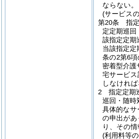
ならない。
(サービス
第20条
指
定定期巡回
該指定定期
当該指定定
条の2第6
密着型介護
宅サービス
しなければ
2
指定定期
巡回・随時
具体的なサ
の申出があ
り、その情
(利用料等の