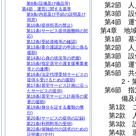
第8条
(設備及び備品等)
第2節
人
第4節
運営に関する基準
第3節
設
第9条
(内容及び手続の説明及び
同意)
第4節
運
第10条
(提供拒否の禁止)
第4章
地
第11条
(サービス提供困難時の対
応)
第1節
基
第12条
(受給資格等の確認)
第2節
人
第13条
(要介護認定の申請に係る
援助)
第3節
設
第14条
(心身の状況等の把握)
第4節
運
第15条
(指定居宅介護支援事業者
等との連携)
第5節
共
第16条
(法定代理受領サービスの
提供を受けるための援助)
2・
第17条
(居宅サービス計画に沿っ
第6節
指
たサービスの提供)
第18条
(居宅サービス計画等の変
備及
更の援助)
第1款
第19条
(身分を証する書類の携
行)
第2款
第20条
(サービスの提供の記録)
第3款
第21条
(利用料等の受領)
第22条
(保険給付の請求のための
第4款
証明書の交付)