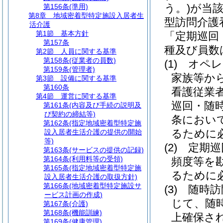
う。)
が当
第156条
(準用)
第8章
地域密着型特定施設入居者生
型訪問介護
活介護
第1節
基本方針
「定期巡回
第157条
種及び員数
第2節
人員に関する基準
第158条
(従業者の員数)
(1)
オペレ
第159条
(管理者)
家族等か
第3節
設備に関する基準
第160条
看護従業
第4節
運営に関する基準
巡回・随
第161条
(内容及び手続の説明及
び契約の締結等)
条におい
第162条
(指定地域密着型特定施
るために
設入居者生活介護の提供の開始
等)
(2)
定期巡
第163条
(サービスの提供の記録)
第164条
(利用料等の受領)
頻度等を
第165条
(指定地域密着型特定施
るために
設入居者生活介護の取扱方針)
第166条
(地域密着型特定施設サ
(3)
随時訪
ービス計画の作成)
じて、随
第167条
(介護)
第168条
(機能訓練)
上確保さ
第169条
(健康管理)