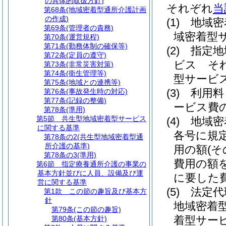
の具体的取扱方針)
それぞれ
当
第68条
(地域密着型通所介護計画
の作成)
(1)
地域密
第69条
(管理者の責務)
域密着型
第70条
(運営規程)
第71条
(勤務体制の確保等)
(2)
指定地
第72条
(定員の遵守)
ビス そ
第73条
(非常災害対策)
第74条
(衛生管理等)
型サービ
第75条
(地域との連携等)
(3)
利用料
第76条
(事故発生時の対応)
第77条
(記録の整備)
ービス費
第78条
(準用)
第5節
共生型地域密着型サービス
(4)
地域密
に関する基準
各号に規
第78条の2
(共生型地域密着型通
所介護の基準)
用の額
(
第78条の3
(準用)
費用の額
第6節
指定療養通所介護の事業の
基本方針並びに人員、設備及び運
に要した
営に関する基準
(5)
法定代
第1款
この節の趣旨及び基本方
針
地域密着
第79条
(この節の趣旨)
着型サー
第80条
(基本方針)