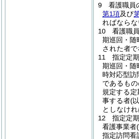
9
看護職員
第1項
及び
第
ればならな
10
看護職
期巡回・随
された者で
11
指定定
期巡回・随
時対応型訪
であるもの
規定する定
事する者
(
としなけれ
12
指定定
看護事業者
指定訪問看