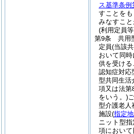
ス基準条例第
すことをも
みなすこと
(利用定員等
第9条
共用
定員
(当該
おいて同時
供を受ける
認知症対応
型共同生活
項又は法第
をいう。)
型介護老人
施設
(
指定地
ニット型指
項において