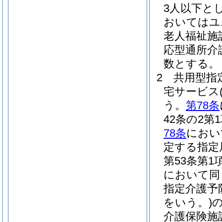
3人以下と
おいてはユ
老人福祉施
応型通所介
数とする。
2
共用型指
宅サービス
う。
第78条
42条の2
78条
におい
定する指定
第53条第
において同
指定介護予
をいう。)
介護保険施