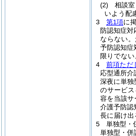
(2)
相談室
いよう配
3
第1項
に
防認知症対
ならない。
予防認知症
限りでない
4
前項ただ
応型通所介
深夜に単独
のサービス
容を当該サ
介護予防認
長に届け出
5
単独型・
単独型・併