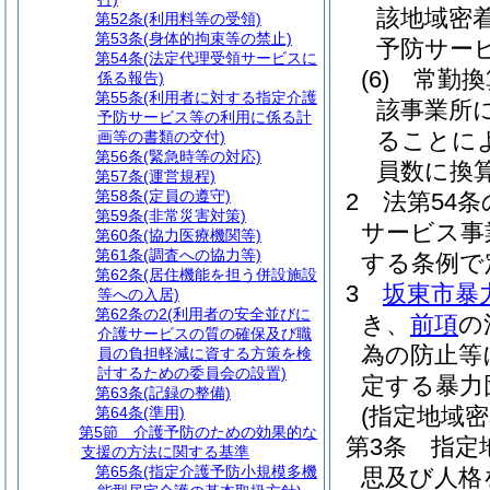
該地域密
第52条
(利用料等の受領)
第53条
(身体的拘束等の禁止)
予防サー
第54条
(法定代理受領サービスに
(6)
常勤換
係る報告)
第55条
(利用者に対する指定介護
該事業所
予防サービス等の利用に係る計
ることに
画等の書類の交付)
第56条
(緊急時等の対応)
員数に換
第57条
(運営規程)
第58条
(定員の遵守)
2
法第54
第59条
(非常災害対策)
サービス事
第60条
(協力医療機関等)
第61条
(調査への協力等)
する条例で
第62条
(居住機能を担う併設施設
3
坂東市暴
等への入居)
第62条の2
(利用者の安全並びに
き、
前項
の
介護サービスの質の確保及び職
為の防止等
員の負担軽減に資する方策を検
討するための委員会の設置)
定する暴力
第63条
(記録の整備)
(指定地域
第64条
(準用)
第5節
介護予防のための効果的な
第3条
指定
支援の方法に関する基準
第65条
(指定介護予防小規模多機
思及び人格