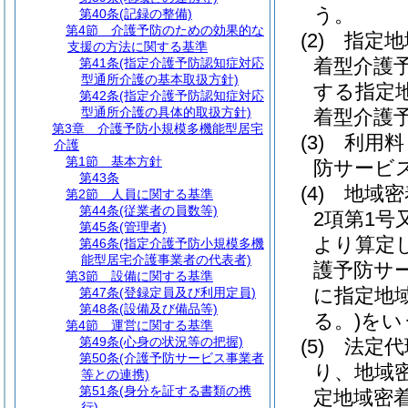
う。
第40条
(記録の整備)
第4節
介護予防のための効果的な
(2)
指定地
支援の方法に関する基準
着型介護
第41条
(指定介護予防認知症対応
型通所介護の基本取扱方針)
する指定
第42条
(指定介護予防認知症対応
型通所介護の具体的取扱方針)
着型介護
第3章
介護予防小規模多機能型居宅
(3)
利用料
介護
第1節
基本方針
防サービ
第43条
(4)
地域密
第2節
人員に関する基準
第44条
(従業者の員数等)
2項第1
第45条
(管理者)
より算定
第46条
(指定介護予防小規模多機
能型居宅介護事業者の代表者)
護予防サ
第3節
設備に関する基準
に指定地
第47条
(登録定員及び利用定員)
第48条
(設備及び備品等)
る。)
をい
第4節
運営に関する基準
第49条
(心身の状況等の把握)
(5)
法定代
第50条
(介護予防サービス事業者
り、地域
等との連携)
第51条
(身分を証する書類の携
定地域密
行)