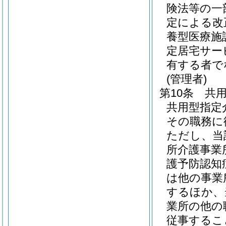
険法等の一
定による改
養型医療施
定居宅サー
有する者で
(管理者)
第10条
共
共用型指定
その職務に
ただし、当
所介護事業
護予防認知
は他の事業
するほか、
業所の他の
従事するこ