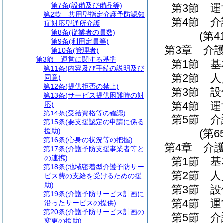
第7条
(設備及び備品等)
第3節
運
第2款
共用型指定介護予防認知
第4節
介
症対応型通所介護
第8条
(従業者の員数)
(第4
第9条
(利用定員等)
第3章
介
第10条
(管理者)
第3節
運営に関する基準
第1節
基
第11条
(内容及び手続の説明及び
第2節
人
同意)
第12条
(提供拒否の禁止)
第3節
設
第13条
(サービス提供困難時の対
第4節
運
応)
第14条
(受給資格等の確認)
第5節
介
第15条
(要支援認定の申請に係る
援助)
(第6
第16条
(心身の状況等の把握)
第4章
介
第17条
(介護予防支援事業者等と
の連携)
第1節
基
第18条
(地域密着型介護予防サー
第2節
人
ビス費の支給を受けるための援
助)
第3節
設
第19条
(介護予防サービス計画に
第4節
運
沿ったサービスの提供)
第20条
(介護予防サービス計画の
第5節
介
変更の援助)