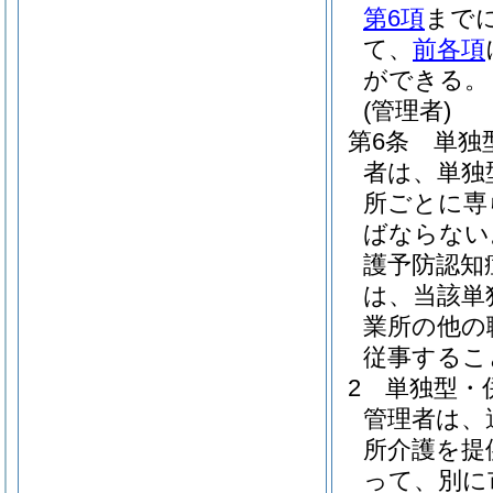
第6項
まで
て、
前各項
ができる。
(管理者)
第6条
単独
者は、単独
所ごとに専
ばならない
護予防認知
は、当該単
業所の他の
従事するこ
2
単独型・
管理者は、
所介護を提
って、別に