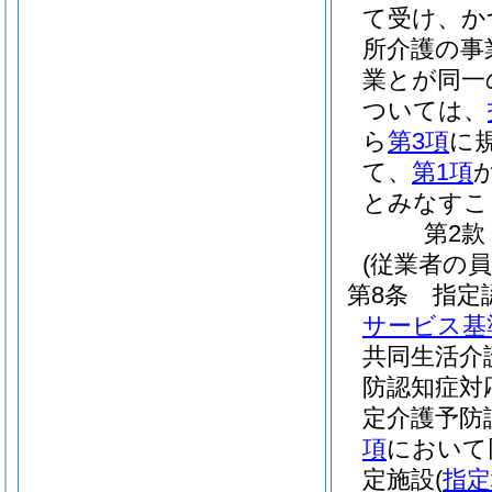
て受け、か
所介護の事
業とが同一
ついては、
ら
第3項
に
て、
第1項
とみなすこ
第2款
(従業者の員
第8条
指定
サービス基
共同生活介
防認知症対
定介護予防
項
において
定施設
(
指定