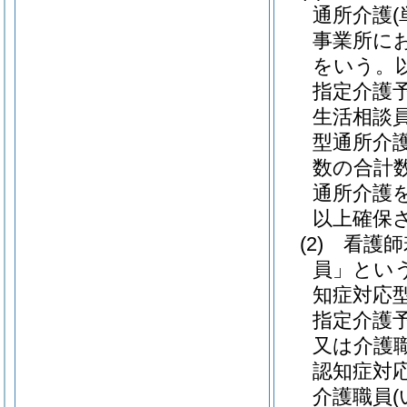
通所介護
事業所に
をいう。
指定介護
生活相談
型通所介
数の合計
通所介護
以上確保
(2)
看護師
員」という
知症対応
指定介護
又は介護
認知症対
介護職員