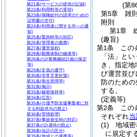
(第8
第21条
(サービスの提供の記録)
第22条
(利用料等の受領)
第5章
雑
第23条
(保険給付の請求のための
証明書の交付)
附則
第24条
(利用者に関する市への通
第1章
知)
第25条
(緊急時等の対応)
(趣旨)
第26条
(管理者の責務)
第1条
この
第27条
(運営規程)
第28条
(勤務体制の確保等)
「法」とい
第28条の2
(業務継続計画の策定
き、指定地
等)
第29条
(定員の遵守)
び運営並び
第30条
(非常災害対策)
防のための
第31条
(衛生管理等)
第32条
(掲示)
する。
第33条
(秘密保持等)
第34条
(広告)
(定義等)
第35条
(介護予防支援事業者に対
第2条
この
する利益供与の禁止)
第36条
(苦情処理)
それぞれ
当
第37条
(事故発生時の対応)
(1)
地域密
第37条の2
(虐待の防止)
第38条
(会計の区分)
に規定す
第39条
(地域との連携等)