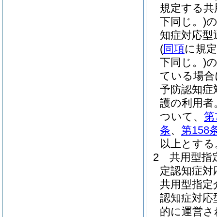
規定する共
下同じ。)
知症対応型
(
同項
に規定
下同じ。)
ている場合
予防認知症
護の利用者
ついて、
第
条
、
第158
以上とする
2
共用型指
定認知症対
共用型指定
認知症対応
的に運営さ