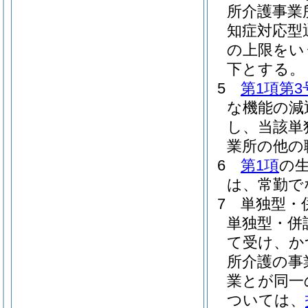
所介護事業
知症対応型
の上限をい
下とする。
5
第1項第3
な機能の減
し、当該単
業所の他の
6
第1項
の
は、常勤で
7
単独型・
単独型・併
て受け、か
所介護の事
業とが同一
ついては、