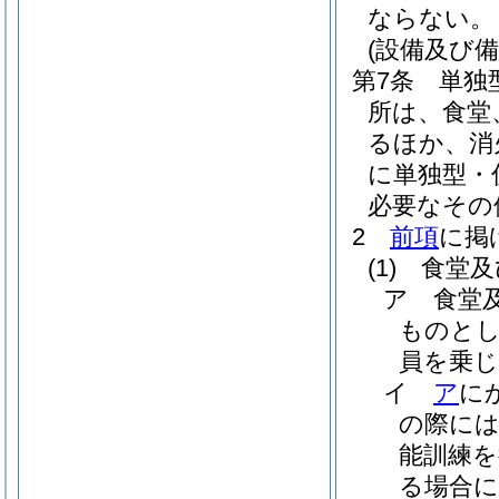
ならない。
(設備及び備
第7条
単独
所は、食堂
るほか、消
に単独型・
必要なその
2
前項
に掲
(1)
食堂及
ア
食堂
ものとし
員を乗
イ
ア
に
の際に
能訓練
る場合