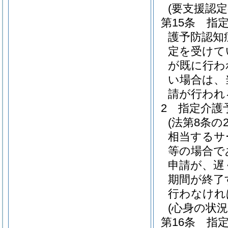
(要支援認
第15条
指
護予防認知
定を受けて
が既に行わ
い場合は、
請が行われ
2
指定介護
(法第8条の
相当するサ
等の場合で
申請が、遅
期間が終了
行わなけれ
(心身の状況
第16条
指