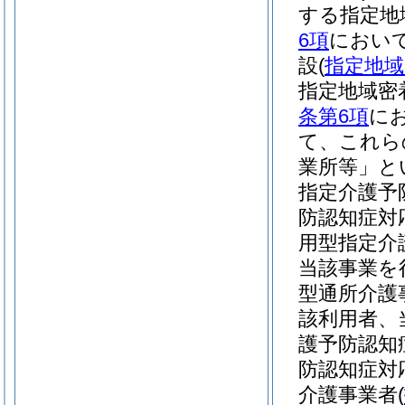
する指定地
6項
において
設
(
指定地域
指定地域密
条第6項
に
て、これら
業所等」と
指定介護予
防認知症対
用型指定介
当該事業を
型通所介護
該利用者、
護予防認知
防認知症対
介護事業者
(