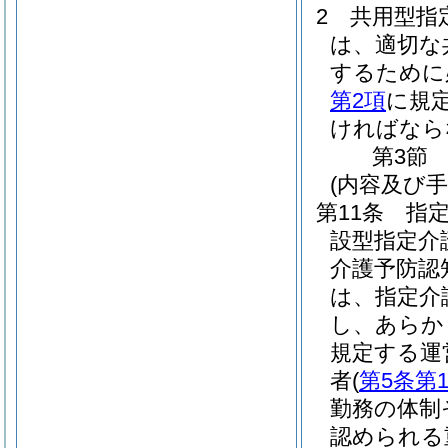
2
共用型指
は、適切な
するために
第2項
に規
ければなら
第3節
(内容及び
第11条
指
設型指定介
介護予防認
は、指定介
し、あらか
規定する運
者
(
第5条第
勤務の体制
認められる