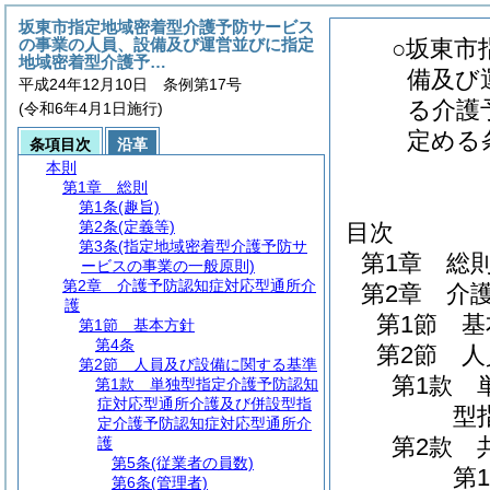
坂東市指定地域密着型介護予防サービス
の事業の人員、設備及び運営並びに指定
○坂東市
地域密着型介護予…
備及び
平成24年12月10日 条例第17号
る介護
(令和6年4月1日施行)
定める
条項目次
沿革
本則
第1章
総則
第1条
(趣旨)
第2条
(定義等)
目次
第3条
(指定地域密着型介護予防サ
第1章
総
ービスの事業の一般原則)
第2章
介護予防認知症対応型通所介
第2章
介
護
第1節
基
第1節
基本方針
第4条
第2節
人
第2節
人員及び設備に関する基準
第1款
第1款
単独型指定介護予防認知
症対応型通所介護及び併設型指
型
定介護予防認知症対応型通所介
第2款
護
第5条
(従業者の員数)
第1
第6条
(管理者)