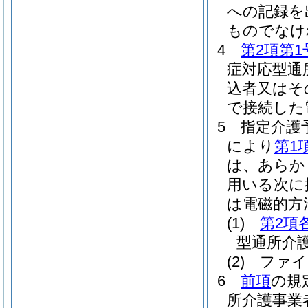
への記録を
ものでなけ
4
第2項第1
症対応型通
込者又はそ
で接続した
5
指定介護
により
第1
は、あらか
用いる次に
は電磁的方
(1)
第2項
型通所介
(2)
ファイ
6
前項
の規
所介護事業