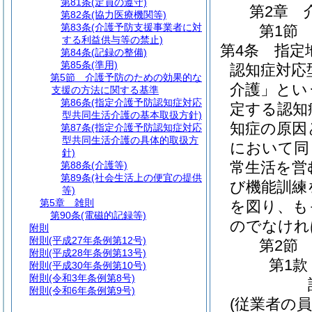
第81条
(定員の遵守)
第2章
第82条
(協力医療機関等)
第83条
(介護予防支援事業者に対
第1節
する利益供与等の禁止)
第4条
指定
第84条
(記録の整備)
第85条
(準用)
認知症対応
第5節
介護予防のための効果的な
介護」とい
支援の方法に関する基準
第86条
(指定介護予防認知症対応
定する認知
型共同生活介護の基本取扱方針)
知症の原因
第87条
(指定介護予防認知症対応
型共同生活介護の具体的取扱方
において同
針)
常生活を営
第88条
(介護等)
第89条
(社会生活上の便宜の提供
び機能訓練
等)
第5章
雑則
を図り、も
第90条
(電磁的記録等)
のでなけれ
附則
附則
(平成27年条例第12号)
第2節
附則
(平成28年条例第13号)
第1款
附則
(平成30年条例第10号)
附則
(令和3年条例第8号)
附則
(令和6年条例第9号)
(従業者の員