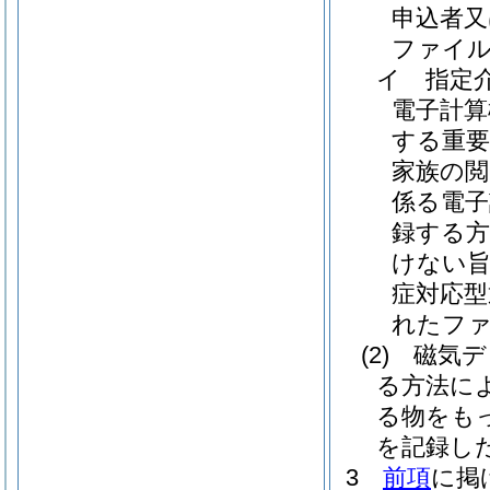
申込者又
ファイ
イ
指定
電子計
する重要
家族の閲
係る電子
録する方
けない旨
症対応型
れたファ
(2)
磁気デ
る方法に
る物をも
を記録し
3
前項
に掲