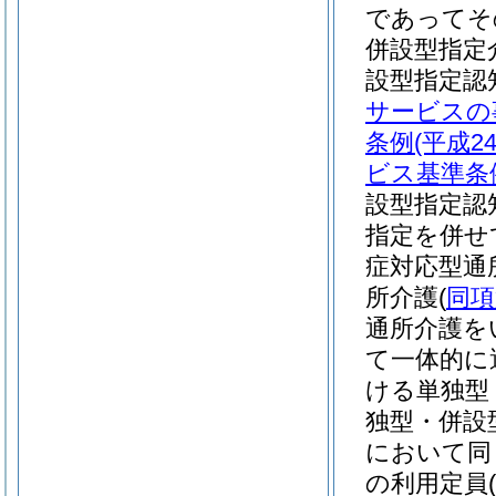
であってそ
併設型指定
設型指定認
サービスの
条例
(平成
ビス基準条
設型指定認
指定を併せ
症対応型通
所介護
(
同項
通所介護を
て一体的に
ける単独型
独型・併設
において同
の利用定員