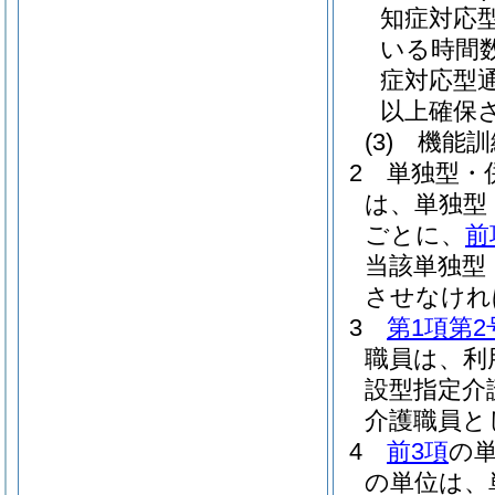
知症対応
いる時間
症対応型
以上確保
(3)
機能訓
2
単独型・
は、単独型
ごとに、
前
当該単独型
させなけれ
3
第1項第2
職員は、利
設型指定介
介護職員と
4
前3項
の
の単位は、