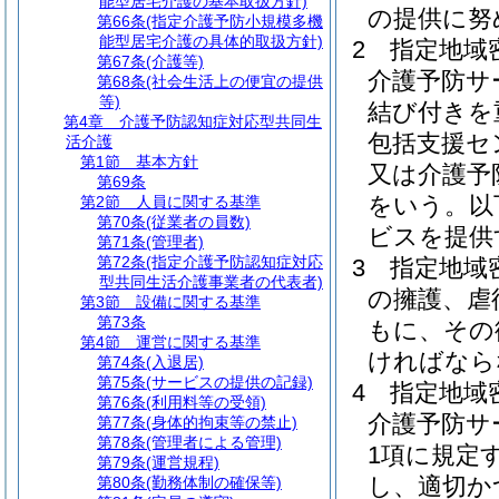
能型居宅介護の基本取扱方針)
の提供に努
第66条
(指定介護予防小規模多機
能型居宅介護の具体的取扱方針)
2
指定地域
第67条
(介護等)
介護予防サ
第68条
(社会生活上の便宜の提供
等)
結び付きを
第4章
介護予防認知症対応型共同生
包括支援セ
活介護
第1節
基本方針
又は介護予
第69条
をいう。以
第2節
人員に関する基準
第70条
(従業者の員数)
ビスを提供
第71条
(管理者)
第72条
(指定介護予防認知症対応
3
指定地域
型共同生活介護事業者の代表者)
の擁護、虐
第3節
設備に関する基準
第73条
もに、その
第4節
運営に関する基準
ければなら
第74条
(入退居)
第75条
(サービスの提供の記録)
4
指定地域
第76条
(利用料等の受領)
介護予防サ
第77条
(身体的拘束等の禁止)
第78条
(管理者による管理)
1項に規定
第79条
(運営規程)
し、適切か
第80条
(勤務体制の確保等)