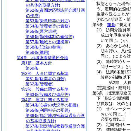
状態となった場合
の具体的取扱方針)
う、定期的な巡回
第52条
(夜間対応型訪問介護計画
生活を送ることが
の作成)
(指定定期巡回・随
第53条
(緊急時等の対応)
第5条
前条
に規定
第54条
(管理者等の責務)
(1)
訪問介護員等
第55条
(運営規程)
成11年厚生省令
第56条
(勤務体制の確保等)
いて同じ。)
が、
第57条
(地域との連携等)
(2)
あらかじめ利
第58条
(記録の整備)
助を行い、又は
第59条
(準用)
同じ。)
による対
第4章
地域密着型通所介護
(3)
随時対応サー
第1節
基本方針
問サービス」と
第60条
(4)
法第8条第1
第2節
人員に関する基準
診療の補助
(以
第61条
(従業者の員数)
第2節
人
第62条
(管理者)
(定期巡回・随時
第3節
設備に関する基準
第6条
指定定期巡
第63条
(設備及び備品等)
下「指定定期巡回
第4節
運営に関する基準
び員数は、次のと
第64条
(心身の状況等の把握)
(1)
オペレーター
第65条
(利用料等の受領)
おいて同じ。)
指
第66条
(指定地域密着型通所介護
必要な数以上
の基本取扱方針)
(2)
定期巡回サー
第67条
(指定地域密着型通所介護
(3)
随時訪問サー