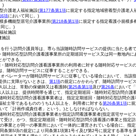
。)
型介護老人福祉施設
(
第177条第1項
に規定する指定地域密着型介護老人
第6項
において同じ。)
模多機能型居宅介護事業所
(
第218条第1項
に規定する指定看護小規模多
同じ。)
福祉施設
健施設
スを行う訪問介護員等は、専ら当該随時訪問サービスの提供に当たる者
・随時対応型訪問介護看護事業所の定期巡回サービス又は同一敷地内に
とができる。
回・随時対応型訪問介護看護事業所の利用者に対する随時対応サービス
は、随時訪問サービスに従事することができる。
りオペレーターが随時訪問サービスに従事している場合において、当該
提供に支障がないときは、
第1項
の規定にかかわらず、随時訪問サービ
人以上は、常勤の保健師又は看護師
(
第25条第1項
及び
第26条
において「
1人以上は、提供時間帯を通じて、指定定期巡回・随時対応型訪問介護
随時対応型訪問介護看護事業者は、指定定期巡回・随時対応型訪問介護
福祉士等であるもののうち1人以上を、利用者に対する
第26条第1項
に規
おいて「計画作成責任者」という。)
としなければならない。
随時対応型訪問介護看護事業者が指定訪問看護事業者
(指定居宅サービ
て受け、かつ、指定定期巡回・随時対応型訪問介護看護の事業と指定訪
の事業とが同一の事業所において一体的に運営されている場合に、指定
(同条第5項の規定により同条第1項第1号イ及び第2号に規定する基準