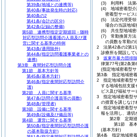
(3)
利用料 法第
第39条
(地域との連携等)
(4)
地域密着型介
第40条
(事故発生時の対応)
密着型サービス
第40条の2
(5)
法定代理受領
第41条
(会計の区分)
場合の当該地域
第42条
(記録の整備)
(6)
共生型地域密
第5節
連携型指定定期巡回・随時
(7)
常勤換算方法
対応型訪問介護看護の人員及び運
の員数を常勤の
営に関する基準の特例
2
法第42条の2第
第43条
(適用除外)
診療所を開設して
第44条
(指定訪問看護事業者との
3
坂東市暴力団排
連携)
律第77号)
第2条第
第3章
夜間対応型訪問介護
(指定地域密着型
第1節
基本方針等
第3条
指定地域密
第45条
(基本方針)
2
指定地域密着型サ
第46条
(指定夜間対応型訪問介
する地域包括支援
護)
ビス及び福祉サー
第2節
人員に関する基準
3
指定地域密着型
第47条
(訪問介護員等の員数)
の措置を講じなけ
第48条
(管理者)
4
指定地域密着型サ
第3節
設備に関する基準
報を活用し、適切
第49条
(設備及び備品等)
第2章
定期
第4節
運営に関する基準
第1節
基
第50条
(指定夜間対応型訪問介護
(基本方針)
の基本取扱方針)
第4条
指定地域密
第51条
(指定夜間対応型訪問介護