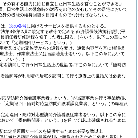
、その有する能力に応じ自立した日常生活を営むことができるよ
護、日常生活上の緊急時の対応その他の安心してその居宅において
心身の機能の維持回復を目指すものでなければならない。
ては、
次の各号
に掲げるサービスを提供するものとする。
法第8条第2項に規定する政令で定める者
(介護保険法施行規則
(平
職員初任者研修課程を修了した者に限る。)
をいう。以下この章にお
おいて「定期巡回サービス」という。)
用者又はその家族等からの通報を受け、通報内容等を基に相談援
学療法士、作業療法士又は言語聴覚士をいう。以下この章において
」という。)
宅を訪問して行う日常生活上の世話
(以下この章において「随時訪
て看護師等が利用者の居宅を訪問して行う療養上の世話又は必要な
対応型訪問介護看護事業者」という。)
が当該事業を行う事業所
(以
下「定期巡回・随時対応型訪問介護看護従業者」という。)
の職種及
る定期巡回・随時対応型訪問介護看護従業者をいう。以下この章に
において「提供時間帯」という。)
を通じて1以上確保されるために
切に定期巡回サービスを提供するために必要な数以上
供に当たる訪問介護員等が1以上確保されるために必要な数以上