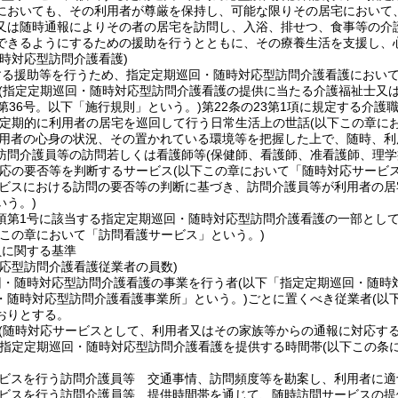
においても、その利用者が尊厳を保持し、可能な限りその居宅において
又は随時通報によりその者の居宅を訪問し、入浴、排せつ、食事等の介
できるようにするための援助を行うとともに、その療養生活を支援し、
時対応型訪問介護看護)
する援助等を行うため、指定定期巡回・随時対応型訪問介護看護におい
(指定定期巡回・随時対応型訪問介護看護の提供に当たる介護福祉士又は
第36号。以下「施行規則」という。)
第22条の23第1項に規定する介護
定期的に利用者の居宅を巡回して行う日常生活上の世話
(以下この章に
用者の心身の状況、その置かれている環境等を把握した上で、随時、利
訪問介護員等の訪問若しくは看護師等
(保健師、看護師、准看護師、理
応の要否等を判断するサービス
(以下この章において「随時対応サービス
ビスにおける訪問の要否等の判断に基づき、訪問介護員等が利用者の居
いう。)
5項第1号に該当する指定定期巡回・随時対応型訪問介護看護の一部とし
下この章において「訪問看護サービス」という。)
員に関する基準
対応型訪問介護看護従業者の員数)
回・随時対応型訪問介護看護の事業を行う者
(以下「指定定期巡回・随時
・随時対応型訪問介護看護事業所」という。)
ごとに置くべき従業者
(以
おりとする。
(随時対応サービスとして、利用者又はその家族等からの通報に対応す
定定期巡回・随時対応型訪問介護看護を提供する時間帯
(以下この条
ビスを行う訪問介護員等 交通事情、訪問頻度等を勘案し、利用者に適
ビスを行う訪問介護員等 提供時間帯を通じて、随時訪問サービスの提