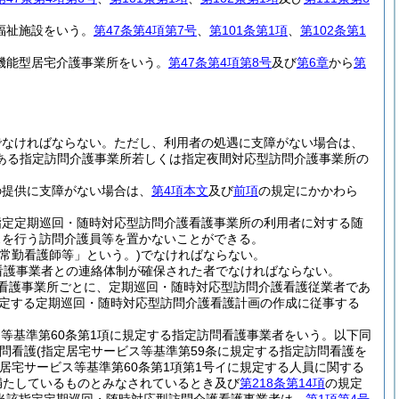
福祉施設をいう。
第47条第4項第7号
、
第101条第1項
、
第102条第1
機能型居宅介護事業所をいう。
第47条第4項第8号
及び
第6章
から
第
でなければならない。
ただし、利用者の処遇に支障がない場合は、
ある指定訪問介護事業所若しくは指定夜間対応型訪問介護事業所の
の提供に支障がない場合は、
第4項本文
及び
前項
の規定にかかわら
指定定期巡回・随時対応型訪問介護看護事業所の利用者に対する随
スを行う訪問介護員等を置かないことができる。
常勤看護師等」という。)
でなければならない。
看護事業者との連絡体制が確保された者でなければならない。
看護事業所ごとに、定期巡回・随時対応型訪問介護看護従業者であ
定する定期巡回・随時対応型訪問介護看護計画の作成に従事する
ス等基準第60条第1項に規定する指定訪問看護事業者をいう。以下同
問看護
(指定居宅サービス等基準第59条に規定する指定訪問看護を
居宅サービス等基準第60条第1項第1号イに規定する人員に関する
を満たしているものとみなされているとき及び
第218条第14項
の規定