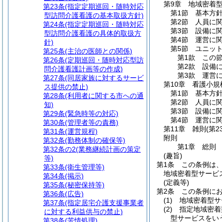
第9章
地域密着
第23条
(指定定期巡回・随時対応
第1節
基本方
型訪問介護看護の基本取扱方針)
第2節
人員に
第24条
(指定定期巡回・随時対応
第3節
設備に
型訪問介護看護の具体的取扱方
第4節
運営に
針)
第5節
ユニッ
第25条
(主治の医師との関係)
第1款
この
第26条
(定期巡回・随時対応型訪
第2款
設備
問介護看護計画等の作成)
第3款
運営
第27条
(同居家族に対するサービ
第10章
看護小規
ス提供の禁止)
第1節
基本方
第28条
(利用者に関する市への通
第2節
人員に
知)
第3節
設備に
第29条
(緊急時等の対応)
第4節
運営に
第30条
(管理者等の責務)
第11章
雑則
(第2
第31条
(運営規程)
附則
第32条
(勤務体制の確保等)
第1章
総則
第32条の2
(業務継続計画の策定
(趣旨)
等)
第1条
この条例は
第33条
(衛生管理等)
地域密着型サービ
第34条
(掲示)
(定義等)
第35条
(秘密保持等)
第2条
この条例に
第36条
(広告)
(1)
地域密着型サ
第37条
(指定居宅介護支援事業者
(2)
指定地域密着
に対する利益供与の禁止)
型サービスをい
第38条
(苦情処理)