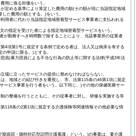
る費用に係る対価をいう。
臣が定める基準により算定した費用の額
(その額が現に当該指定地域
要した費用の額とする。)
をいう。
が利用者に代わり当該指定地域密着型サービス事業者に支払われる
項本文の指定を受けた者による指定地域密着型サービスをいう。
者が勤務すべき時間数で除することにより、当該事業所の従業者
2第4項第1号に規定する条例で定める者は、法人又は病床を有する
定の申請に限る。)
とする。
力団員
(暴力団員による不当な行為の防止等に関する法律
(平成3年法
の立場に立ったサービスの提供に努めなければならない。
、地域との結び付きを重視し、市、法第115条の46第1項に規定
宅サービス事業を行う者をいう。以下同じ。)
その他の保健医療サー
体制の整備を行うとともに、その従事者に対し、研修を実施する等
118条の2第1項に規定する介護保険等関連情報その他必要な情
定期巡回・随時対応型訪問介護看護」という。)
の事業は、要介護