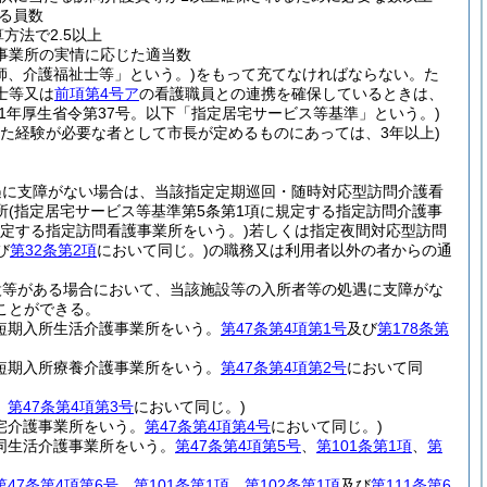
る員数
方法で2.5以上
事業所の実情に応じた適当数
師、介護福祉士等」という。)
をもって充てなければならない。
た
士等又は
前項第4号ア
の看護職員との連携を確保しているときは、
11年厚生省令第37号。以下「指定居宅サービス等基準」という。)
した経験が必要な者として市長が定めるものにあっては、3年以上)
遇に支障がない場合は、当該指定定期巡回・随時対応型訪問介護看
所
(指定居宅サービス等基準第5条第1項に規定する指定訪問介護事
規定する指定訪問看護事業所をいう。)
若しくは指定夜間対応型訪問
び
第32条第2項
において同じ。)
の職務又は利用者以外の者からの通
設等がある場合において、当該施設等の入所者等の処遇に支障がな
ことができる。
定短期入所生活介護事業所をいう。
第47条第4項第1号
及び
第178条第
定短期入所療養介護事業所をいう。
第47条第4項第2号
において同
。
第47条第4項第3号
において同じ。)
宅介護事業所をいう。
第47条第4項第4号
において同じ。)
同生活介護事業所をいう。
第47条第4項第5号
、
第101条第1項
、
第
第47条第4項第6号
、
第101条第1項
、
第102条第1項
及び
第111条第6