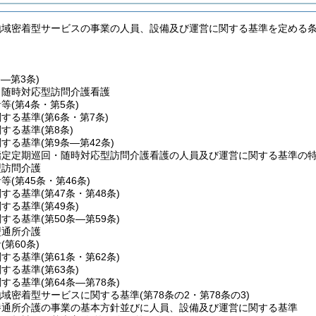
地域密着型サービスの事業の人員、設備及び運営に関する基準を定める
条―第3条)
・随時対応型訪問介護看護
針等
(第4条・第5条)
関する基準
(第6条・第7条)
関する基準
(第8条)
関する基準
(第9条―第42条)
指定定期巡回・随時対応型訪問介護看護の人員及び運営に関する基準の
型訪問介護
針等
(第45条・第46条)
関する基準
(第47条・第48条)
関する基準
(第49条)
関する基準
(第50条―第59条)
型通所介護
針
(第60条)
関する基準
(第61条・第62条)
関する基準
(第63条)
関する基準
(第64条―第78条)
地域密着型サービスに関する基準
(第78条の2・第78条の3)
養通所介護の事業の基本方針並びに人員、設備及び運営に関する基準