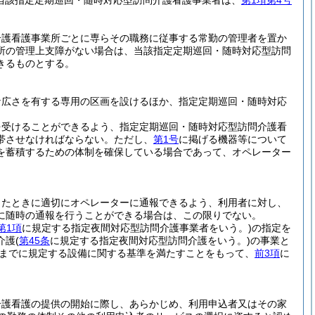
当該指定定期巡回・随時対応型訪問介護看護事業者は、
第1項第4号
介護看護事業所ごとに専らその職務に従事する常勤の管理者を置か
所の管理上支障がない場合は、当該指定定期巡回・随時対応型訪問
きるものとする。
な広さを有する専用の区画を設けるほか、指定定期巡回・随時対応
を受けることができるよう、指定定期巡回・随時対応型訪問介護看
帯させなければならない。
ただし、
第1号
に掲げる機器等について
を蓄積するための体制を確保している場合であって、オペレーター
ったときに適切にオペレーターに通報できるよう、利用者に対し、
に随時の通報を行うことができる場合は、この限りでない。
第1項
に規定する指定夜間対応型訪問介護事業者をいう。)
の指定を
介護
(
第45条
に規定する指定夜間対応型訪問介護をいう。)
の事業と
までに規定する設備に関する基準を満たすことをもって、
前3項
に
介護看護の提供の開始に際し、あらかじめ、利用申込者又はその家