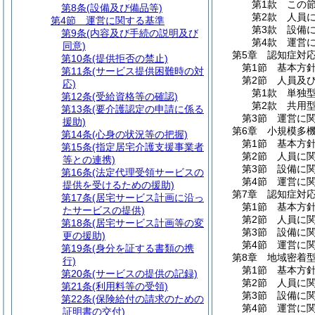
第1款
この
第8条
(設備及び備品等)
第2款
人員
第4節
運営に関する基準
第3款
設備
第9条
(内容及び手続の説明及び
第4款
運営
同意)
第5章
認知症対
第10条
(提供拒否の禁止)
第1節
基本方
第11条
(サービス提供困難時の対
第2節
人員及
応)
第1款
単独
第12条
(受給資格等の確認)
第2款
共用
第13条
(要介護認定の申請に係る
第3節
運営に
援助)
第6章
小規模多
第14条
(心身の状況等の把握)
第1節
基本方
第15条
(指定居宅介護支援事業者
第2節
人員に
等との連携)
第3節
設備に
第16条
(法定代理受領サービスの
第4節
運営に
提供を受けるための援助)
第7章
認知症対
第17条
(居宅サービス計画に沿っ
第1節
基本方
たサービスの提供)
第2節
人員に
第18条
(居宅サービス計画等の変
第3節
設備に
更の援助)
第4節
運営に
第19条
(身分を証する書類の携
第8章
地域密着
行)
第1節
基本方
第20条
(サービスの提供の記録)
第2節
人員に
第21条
(利用料等の受領)
第3節
設備に
第22条
(保険給付の請求のための
第4節
運営に
証明書の交付)