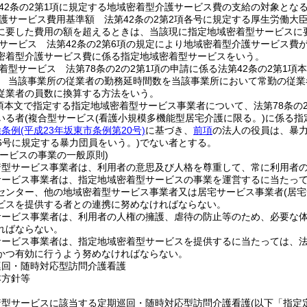
42条の2第1項に規定する地域密着型介護サービス費の支給の対象とな
護サービス費用基準額 法第42条の2第2項各号に規定する厚生労働大
に要した費用の額を超えるときは、当該現に指定地域密着型サービスに
サービス 法第42条の2第6項の規定により地域密着型介護サービス費
密着型介護サービス費に係る指定地域密着型サービスをいう。
着型サービス 法第78条の2の2第1項の申請に係る法第42条の2第1
 当該事業所の従業者の勤務延時間数を当該事業所において常勤の従業
従業者の員数に換算する方法をいう。
1項本文で指定する指定地域密着型サービス事業者について、法第78条の
いる者
(複合型サービス
(看護小規模多機能型居宅介護に限る。)
に係る指
除条例
(平成23年坂東市条例第20号)
に基づき、
前項
の法人の役員は、暴
6号に規定する暴力団員をいう。)
でない者とする。
サービスの事業の一般原則)
着型サービス事業者は、利用者の意思及び人格を尊重して、常に利用者
ービス事業者は、指定地域密着型サービスの事業を運営するに当たっては
センター、他の地域密着型サービス事業者又は居宅サービス事業者
(居
ビスを提供する者との連携に努めなければならない。
サービス事業者は、利用者の人権の擁護、虐待の防止等のため、必要な
ればならない。
ービス事業者は、指定地域密着型サービスを提供するに当たっては、法第
かつ有効に行うよう努めなければならない。
巡回・随時対応型訪問介護看護
本方針等
着型サービスに該当する定期巡回・随時対応型訪問介護看護
(以下「指定