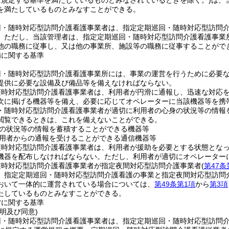
に規定する基準を満たしているものとみなされているときを除く。)
は、
を満たしているものとみなすことができる。
回・随時対応型訪問介護看護事業者は、指定定期巡回・随時対応型訪問
。
ただし、当該管理者は、指定定期巡回・随時対応型訪問介護看護事業
他の職務に従事し、又は他の事業所、施設等の職務に従事することがで
備に関する基準
回・随時対応型訪問介護看護事業所には、事業の運営を行うために必要
提供に必要な設備及び備品等を備えなければならない。
随時対応型訪問介護看護事業者は、利用者が円滑に通報し、迅速な対応
次に掲げる機器等を備え、必要に応じてオペレーターに当該機器等を携
・随時対応型訪問介護看護事業者が適切に利用者の心身の状況等の情報
閲覧できるときは、これを備えないことができる。
の状況等の情報を蓄積することができる機器等
用者からの通報を受けることができる通信機器等
随時対応型訪問介護看護事業者は、利用者が援助を必要とする状態とな
機器を配布しなければならない。
ただし、利用者が適切にオペレーター
随時対応型訪問介護看護事業者が指定夜間対応型訪問介護事業者
(
第47条
、指定定期巡回・随時対応型訪問介護看護の事業と指定夜間対応型訪問
おいて一体的に運営されている場合については、
第49条第1項
から
第3項
たしているものとみなすことができる。
営に関する基準
明及び同意)
回・随時対応型訪問介護看護事業者は、指定定期巡回・随時対応型訪問