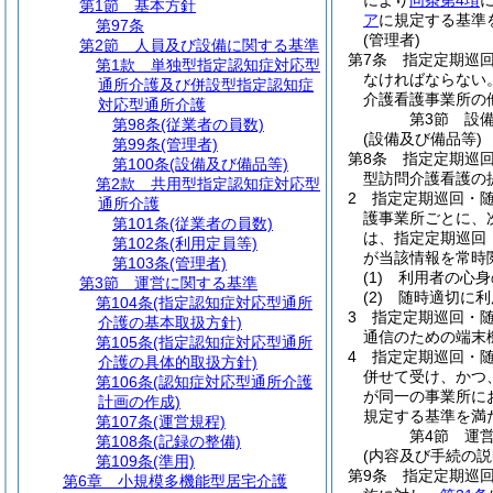
により
同条第4項
第1節
基本方針
ア
に規定する基準
第97条
(管理者)
第2節
人員及び設備に関する基準
第7条
指定定期巡
第1款
単独型指定認知症対応型
なければならない
通所介護及び併設型指定認知症
介護看護事業所の
対応型通所介護
第3節
設
第98条
(従業者の員数)
(設備及び備品等)
第99条
(管理者)
第8条
指定定期巡
第100条
(設備及び備品等)
型訪問介護看護の
第2款
共用型指定認知症対応型
2
指定定期巡回・
通所介護
護事業所ごとに、
第101条
(従業者の員数)
は、指定定期巡回
第102条
(利用定員等)
が当該情報を常時
第103条
(管理者)
(1)
利用者の心身
第3節
運営に関する基準
(2)
随時適切に利
第104条
(指定認知症対応型通所
3
指定定期巡回・
介護の基本取扱方針)
通信のための端末
第105条
(指定認知症対応型通所
4
指定定期巡回・
介護の具体的取扱方針)
併せて受け、かつ
第106条
(認知症対応型通所介護
が同一の事業所に
計画の作成)
規定する基準を満
第107条
(運営規程)
第4節
運
第108条
(記録の整備)
(内容及び手続の説
第109条
(準用)
第9条
指定定期巡
第6章
小規模多機能型居宅介護