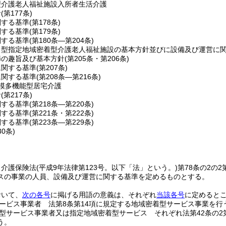
型介護老人福祉施設入所者生活介護
針
(第177条)
関する基準
(第178条)
関する基準
(第179条)
関する基準
(第180条―第204条)
ト型指定地域密着型介護老人福祉施設の基本方針並びに設備及び運営に
節の趣旨及び基本方針
(第205条・第206条)
に関する基準
(第207条)
に関する基準
(第208条―第216条)
模多機能型居宅介護
針
(第217条)
関する基準
(第218条―第220条)
関する基準
(第221条・第222条)
関する基準
(第223条―第229条)
30条)
、介護保険法
(平成9年法律第123号。以下「法」という。)
第78条の2の
スの事業の人員、設備及び運営に関する基準を定めるものとする。
おいて、
次の各号
に掲げる用語の意義は、それぞれ
当該各号
に定めると
ービス事業者 法第8条第14項に規定する地域密着型サービス事業を行
型サービス事業者又は指定地域密着型サービス それぞれ法第42条の2
う。