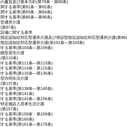
節の趣旨及び基本方針
(第79条・第80条)
に関する基準
(第81条・第82条)
に関する基準
(第83条・第84条)
に関する基準
(第85条―第96条)
応型通所介護
針
(第97条)
び設備に関する基準
型指定認知症対応型通所介護及び併設型指定認知症対応型通所介護
(第98
型指定認知症対応型通所介護
(第101条―第103条)
関する基準
(第104条―第109条)
機能型居宅介護
針
(第110条)
関する基準
(第111条―第113条)
関する基準
(第114条・第115条)
関する基準
(第116条―第136条)
応型共同生活介護
針
(第137条)
関する基準
(第138条―第140条)
関する基準
(第141条)
関する基準
(第142条―第156条)
型特定施設入居者生活介護
針
(第157条)
関する基準
(第158条・第159条)
関する基準
(第160条)
関する基準
(第161条―第176条)