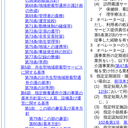
の具体的取扱方針)
(4)
訪問看護サー
第68条
(地域密着型通所介護計画
ア
保健師、看
の作成)
イ
理学療法士
第69条
(管理者の責務)
2
オペレーターは
第70条
(運営規程)
だし、利用者の処
第71条
(勤務体制の確保等)
サービス提供責任
第72条
(定員の遵守)
第5条第2項のサ
第73条
(非常災害対策)
従事した経験を有
第74条
(衛生管理等)
3
オペレーターの
第75条
(地域との連携等)
4
オペレーターは
第76条
(事故発生時の対応)
護事業所の定期巡
第77条
(記録の整備)
業所をいう。以下
第78条
(準用)
介護事業所
(
第47
第5節
共生型地域密着型サービス
報を受け付ける業
に関する基準
5
指定定期巡回・
第78条の2
(共生型地域密着型通
い場合は、
前項本
所介護の基準)
(1)
指定短期入所
第78条の3
(準用)
12項
において同
第6節
指定療養通所介護の事業の
(2)
指定短期入所
基本方針並びに人員、設備及び運
じ。)
営に関する基準
(3)
指定特定施設
第1款
この節の趣旨及び基本方
(4)
指定小規模多
針
(5)
指定認知症対
第79条
(この節の趣旨)
102条第1項
、
第
第80条
(基本方針)
(6)
指定地域密着