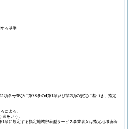
関する基準
2第1項各号並びに第78条の4第1項及び第2項の規定に基づき、指定
ころによる。
う者をいう。
第1項に規定する指定地域密着型サービス事業者又は指定地域密着