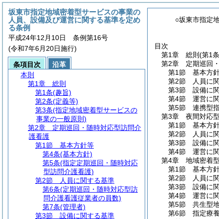
坂東市指定地域密着型サービスの事業の
人員、設備及び運営に関する基準を定め
○坂東市指定
る条例
平成24年12月10日 条例第16号
目次
(令和7年6月20日施行)
第1章
総則
(第1
第2章
定期巡回
条項目次
沿革
第1節
基本方
本則
第2節
人員に
第1章
総則
第3節
設備に
第1条
(趣旨)
第4節
運営に
第2条
(定義等)
第5節
連携型
第3条
(指定地域密着型サービスの
第3章
夜間対応
事業の一般原則)
第1節
基本方
第2章
定期巡回・随時対応型訪問介
第2節
人員に
護看護
第3節
設備に
第1節
基本方針等
第4節
運営に
第4条
(基本方針)
第4章
地域密着
第5条
(指定定期巡回・随時対応
第1節
基本方
型訪問介護看護)
第2節
人員に
第2節
人員に関する基準
第3節
設備に
第6条
(定期巡回・随時対応型訪
第4節
運営に
問介護看護従業者の員数)
第5節
共生型
第7条
(管理者)
第6節
指定療
第3節
設備に関する基準