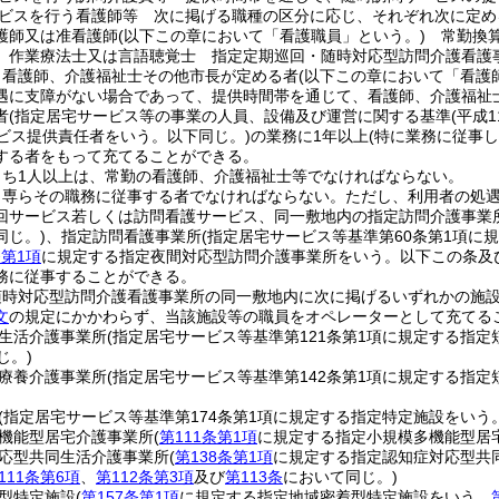
ビスを行う看護師等 次に掲げる職種の区分に応じ、それぞれ次に定め
護師又は准看護師
(以下この章において「看護職員」という。)
常勤換算
、作業療法士又は言語聴覚士 指定定期巡回・随時対応型訪問介護看護
、看護師、介護福祉士その他市長が定める者
(以下この章において「看護
遇に支障がない場合であって、提供時間帯を通じて、看護師、介護福祉
者
(指定居宅サービス等の事業の人員、設備及び運営に関する基準
(平成
ービス提供責任者をいう。以下同じ。)
の業務に1年以上
(特に業務に従事
する者をもって充てることができる。
うち1人以上は、常勤の看護師、介護福祉士等でなければならない。
、専らその職務に従事する者でなければならない。
ただし、利用者の処
回サービス若しくは訪問看護サービス、同一敷地内の指定訪問介護事業
同じ。)
、指定訪問看護事業所
(指定居宅サービス等基準第60条第1項に
条第1項
に規定する指定夜間対応型訪問介護事業所をいう。以下この条及
務に従事することができる。
随時対応型訪問介護看護事業所の同一敷地内に次に掲げるいずれかの施
文
の規定にかかわらず、当該施設等の職員をオペレーターとして充てる
生活介護事業所
(指定居宅サービス等基準第121条第1項に規定する指
じ。)
療養介護事業所
(指定居宅サービス等基準第142条第1項に規定する指
(指定居宅サービス等基準第174条第1項に規定する指定特定施設をいう
機能型居宅介護事業所
(
第111条第1項
に規定する指定小規模多機能型居
応型共同生活介護事業所
(
第138条第1項
に規定する指定認知症対応型共
111条第6項
、
第112条第3項
及び
第113条
において同じ。)
型特定施設
(
第157条第1項
に規定する指定地域密着型特定施設をいう。