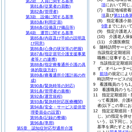
第2款
人員に関する基準
項
において同じ
第81条
(従業者の員数)
(7)
指定地域密着
第82条
(管理者)
項
及び
第111条
第3款
設備に関する基準
(8)
指定看護小規
第83条
(利用定員)
9章
までにおいて
第84条
(設備及び備品等)
(9)
指定介護老人
第4款
運営に関する基準
(10)
介護老人保
第85条
(内容及び手続の説明及
(11)
介護医療院
び同意)
6
随時訪問サービ
第86条
(心身の状況等の把握)
当該指定定期巡回
第87条
(指定居宅介護支援事業
職務に従事するこ
者等との連携)
7
当該指定定期巡
第88条
(指定療養通所介護の具
ず、オペレーター
体的取扱方針)
8
前項
の規定によ
第89条
(療養通所介護計画の作
時訪問サービスの
成)
9
看護職員のうち1
第90条
(緊急時等の対応)
10
看護職員のうち
第91条
(管理者の責務)
11
指定定期巡回・
第92条
(運営規程)
って看護師、介護
第93条
(緊急時対応医療機関)
者
(以下この章に
第94条
(安全・サービス提供管
12
指定定期巡回・
理委員会の設置)
じ。)
の指定を併せ
第95条
(記録の整備)
いう。以下同じ。)
第96条
(準用)
基準を満たすとき
第5章
認知症対応型通所介護