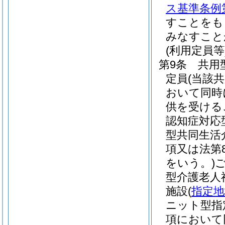
ス基準条例第
すことをも
みなすこと
(利用定員等
第9条
共用
定員
(当該
おいて同時
供を受ける
認知症対応
型共同生活
項又は法第
をいう。)
型介護老人
施設
(
指定地
ニット型指
項において