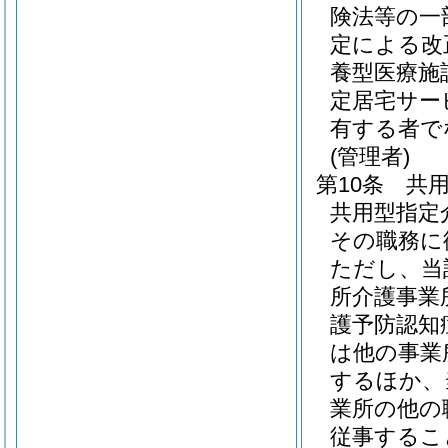
険法等の一
定による改
養型医療施
定居宅サー
有する者で
(管理者)
第10条
共
共用型指定
その職務に
ただし、当
所介護事業
護予防認知
は他の事業
するほか、
業所の他の
従事するこ