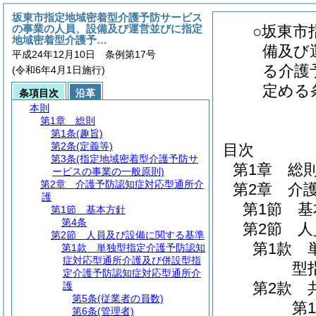
坂東市指定地域密着型介護予防サービス
の事業の人員、設備及び運営並びに指定
○坂東市
地域密着型介護予…
備及び
平成24年12月10日 条例第17号
る介護
(令和6年4月1日施行)
定める
条項目次
沿革
本則
第1章
総則
第1条
(趣旨)
第2条
(定義等)
目次
第3条
(指定地域密着型介護予防サ
第1章
総
ービスの事業の一般原則)
第2章
介護予防認知症対応型通所介
第2章
介
護
第1節
基
第1節
基本方針
第4条
第2節
人
第2節
人員及び設備に関する基準
第1款
第1款
単独型指定介護予防認知
症対応型通所介護及び併設型指
型
定介護予防認知症対応型通所介
第2款
護
第5条
(従業者の員数)
第1
第6条
(管理者)