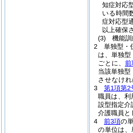
知症対応
いる時間
症対応型
以上確保
(3)
機能訓
2
単独型・
は、単独型
ごとに、
前
当該単独型
させなけれ
3
第1項第2
職員は、利
設型指定介
介護職員と
4
前3項
の
の単位は、