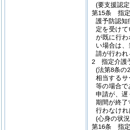
(要支援認
第15条
指
護予防認知
定を受けて
が既に行わ
い場合は、
請が行われ
2
指定介護
(法第8条の
相当するサ
等の場合で
申請が、遅
期間が終了
行わなけれ
(心身の状況
第16条
指