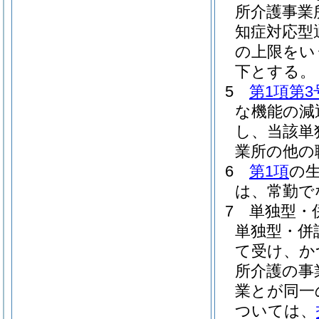
所介護事業
知症対応型
の上限をい
下とする。
5
第1項第3
な機能の減
し、当該単
業所の他の
6
第1項
の
は、常勤で
7
単独型・
単独型・併
て受け、か
所介護の事
業とが同一
ついては、