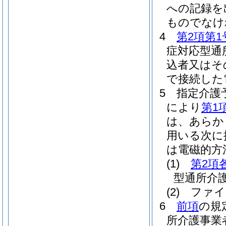
への記録を
ものでなけ
4
第2項第1
症対応型通
込者又はそ
で接続した
5
指定介護
により
第1
は、あらか
用いる次に
は電磁的方
(1)
第2項
型通所介
(2)
ファイ
6
前項
の規
所介護事業