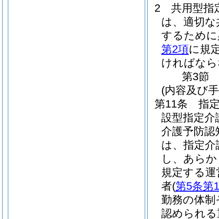
2
共用型指
は、適切な
するために
第2項
に規
ければなら
第3節
(内容及び
第11条
指
設型指定介
介護予防認
は、指定介
し、あらか
規定する運
者
(
第5条第
勤務の体制
認められる