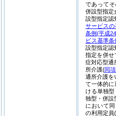
であってそ
併設型指定
設型指定認
サービスの
条例
(平成
ビス基準条
設型指定認
指定を併せ
症対応型通
所介護
(
同項
通所介護を
て一体的に
ける単独型
独型・併設
において同
の利用定員