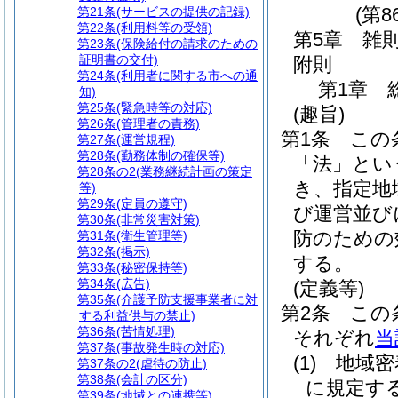
(第8
第21条
(サービスの提供の記録)
第22条
(利用料等の受領)
第5章
雑
第23条
(保険給付の請求のための
証明書の交付)
附則
第24条
(利用者に関する市への通
第1章
知)
第25条
(緊急時等の対応)
(趣旨)
第26条
(管理者の責務)
第1条
この
第27条
(運営規程)
第28条
(勤務体制の確保等)
「法」とい
第28条の2
(業務継続計画の策定
き、指定地
等)
第29条
(定員の遵守)
び運営並び
第30条
(非常災害対策)
防のための
第31条
(衛生管理等)
第32条
(掲示)
する。
第33条
(秘密保持等)
第34条
(広告)
(定義等)
第35条
(介護予防支援事業者に対
第2条
この
する利益供与の禁止)
第36条
(苦情処理)
それぞれ
当
第37条
(事故発生時の対応)
(1)
地域密
第37条の2
(虐待の防止)
第38条
(会計の区分)
に規定す
第39条
(地域との連携等)