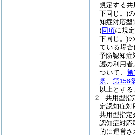
規定する共
下同じ。)
知症対応型
(
同項
に規定
下同じ。)
ている場合
予防認知症
護の利用者
ついて、
第
条
、
第158
以上とする
2
共用型指
定認知症対
共用型指定
認知症対応
的に運営さ