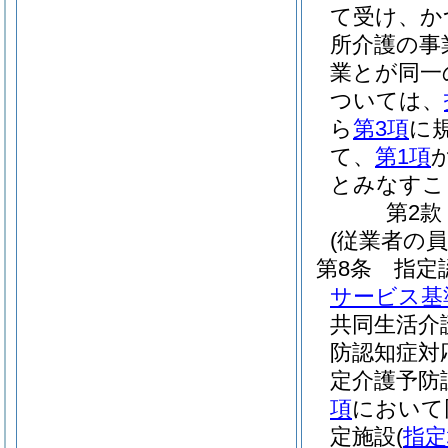
て受け、か
所介護の事
業とが同一
ついては、
ら
第3項
に
て、
第1項
とみなすこ
第2款
(従業者の員
第8条
指定
サービス基
共同生活介
防認知症対
定介護予防
項
において
定施設
(
指定