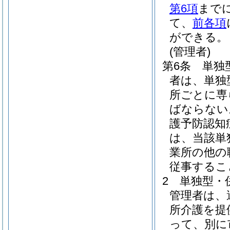
第6項
まで
て、
前各項
ができる。
(管理者)
第6条
単独
者は、単独
所ごとに専
ばならない
護予防認知
は、当該単
業所の他の
従事するこ
2
単独型・
管理者は、
所介護を提
って、別に