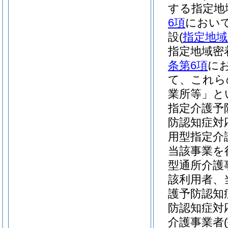
する指定地
6項
において
設
(
指定地域
指定地域密
条第6項
に
て、これら
業所等」と
指定介護予
防認知症対
用型指定介
当該事業を
型通所介護
該利用者、
護予防認知
防認知症対
介護事業者
(