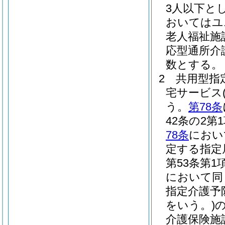
3人以下と
おいてはユ
老人福祉施
応型通所介
数とする。
2
共用型指
宅サービス
う。
第78条
42条の2
78条
におい
定する指定
第53条第
において同
指定介護予
をいう。)
介護保険施