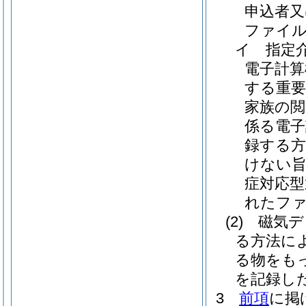
申込者又
ファイ
イ
指定
電子計
する重要
家族の閲
係る電子
録する方
けない旨
症対応型
れたファ
(2)
磁気デ
る方法に
る物をも
を記録し
3
前項
に掲