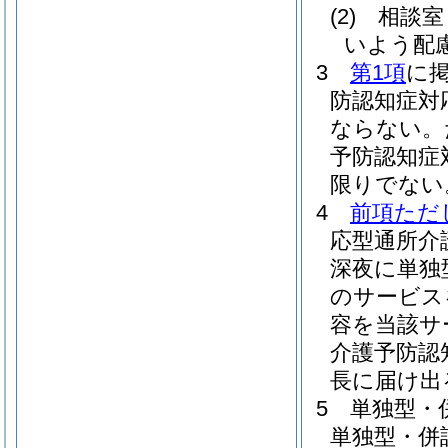
(2)
相談室
いよう配
3
第1項
に
防認知症対
ならない。
予防認知症
限りでない
4
前項ただ
応型通所介
深夜に単独
のサービス
容を当該サ
介護予防認
長に届け出
5
単独型・
単独型・併