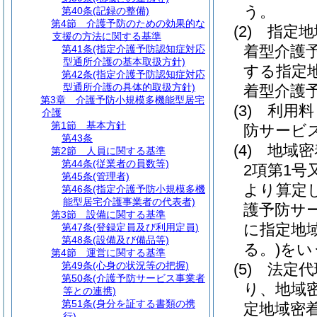
う。
第40条
(記録の整備)
第4節
介護予防のための効果的な
(2)
指定地
支援の方法に関する基準
着型介護
第41条
(指定介護予防認知症対応
型通所介護の基本取扱方針)
する指定
第42条
(指定介護予防認知症対応
型通所介護の具体的取扱方針)
着型介護
第3章
介護予防小規模多機能型居宅
(3)
利用料
介護
第1節
基本方針
防サービ
第43条
(4)
地域密
第2節
人員に関する基準
第44条
(従業者の員数等)
2項第1
第45条
(管理者)
より算定
第46条
(指定介護予防小規模多機
能型居宅介護事業者の代表者)
護予防サ
第3節
設備に関する基準
に指定地
第47条
(登録定員及び利用定員)
第48条
(設備及び備品等)
る。)
をい
第4節
運営に関する基準
第49条
(心身の状況等の把握)
(5)
法定代
第50条
(介護予防サービス事業者
り、地域
等との連携)
第51条
(身分を証する書類の携
定地域密
行)