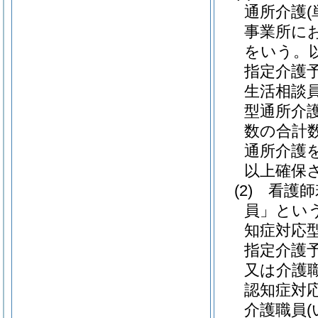
通所介護
事業所に
をいう。
指定介護
生活相談
型通所介
数の合計
通所介護
以上確保
(2)
看護師
員」という
知症対応
指定介護
又は介護
認知症対
介護職員