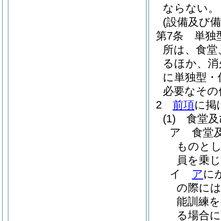
ならない。
(設備及び備
第7条
単独
所は、食堂
るほか、消
に単独型・
必要なその
2
前項
に掲
(1)
食堂及
ア
食堂
ものとし
員を乗
イ
ア
に
の際に
能訓練
る場合