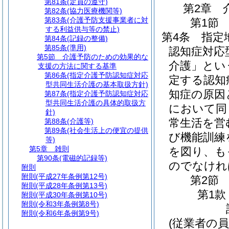
第81条
(定員の遵守)
第2章
第82条
(協力医療機関等)
第83条
(介護予防支援事業者に対
第1節
する利益供与等の禁止)
第4条
指定
第84条
(記録の整備)
第85条
(準用)
認知症対応
第5節
介護予防のための効果的な
介護」とい
支援の方法に関する基準
第86条
(指定介護予防認知症対応
定する認知
型共同生活介護の基本取扱方針)
知症の原因
第87条
(指定介護予防認知症対応
型共同生活介護の具体的取扱方
において同
針)
常生活を営
第88条
(介護等)
第89条
(社会生活上の便宜の提供
び機能訓練
等)
第5章
雑則
を図り、も
第90条
(電磁的記録等)
のでなけれ
附則
附則
(平成27年条例第12号)
第2節
附則
(平成28年条例第13号)
第1款
附則
(平成30年条例第10号)
附則
(令和3年条例第8号)
附則
(令和6年条例第9号)
(従業者の員