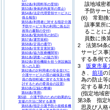
該地域密
第52条
(利用料等の受領)
第53条
(身体的拘束等の禁止)
予防サー
第54条
(法定代理受領サービスに
(6)
常勤換
係る報告)
第55条
(利用者に対する指定介護
該事業所
予防サービス等の利用に係る計
ることに
画等の書類の交付)
第56条
(緊急時等の対応)
員数に換
第57条
(運営規程)
第58条
(定員の遵守)
2
法第54
第59条
(非常災害対策)
サービス事
第60条
(協力医療機関等)
第61条
(調査への協力等)
する条例で
第62条
(居住機能を担う併設施設
3
坂東市暴
等への入居)
第62条の2
(利用者の安全並びに
き、
前項
の
介護サービスの質の確保及び職
為の防止等
員の負担軽減に資する方策を検
討するための委員会の設置)
定する暴力
第63条
(記録の整備)
(指定地域
第64条
(準用)
第5節
介護予防のための効果的な
第3条
指定
支援の方法に関する基準
第65条
(指定介護予防小規模多機
思及び人格