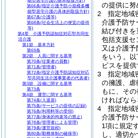
能型居宅介護の基本取扱方針)
の提供に努
第66条
(指定介護予防小規模多機
能型居宅介護の具体的取扱方針)
2
指定地域
第67条
(介護等)
介護予防サ
第68条
(社会生活上の便宜の提供
等)
結び付きを
第4章
介護予防認知症対応型共同生
包括支援セ
活介護
第1節
基本方針
又は介護予
第69条
をいう。以
第2節
人員に関する基準
第70条
(従業者の員数)
ビスを提供
第71条
(管理者)
第72条
(指定介護予防認知症対応
3
指定地域
型共同生活介護事業者の代表者)
の擁護、虐
第3節
設備に関する基準
第73条
もに、その
第4節
運営に関する基準
ければなら
第74条
(入退居)
第75条
(サービスの提供の記録)
4
指定地域
第76条
(利用料等の受領)
介護予防サ
第77条
(身体的拘束等の禁止)
第78条
(管理者による管理)
1項に規定
第79条
(運営規程)
し、適切か
第80条
(勤務体制の確保等)