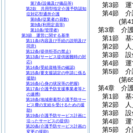
第7条
(設備及び備品等)
第3節
運
第2款
共用型指定介護予防認知
第4節
介
症対応型通所介護
第8条
(従業者の員数)
(第4
第9条
(利用定員等)
第3章
介
第10条
(管理者)
第3節
運営に関する基準
第1節
基
第11条
(内容及び手続の説明及び
第2節
人
同意)
第12条
(提供拒否の禁止)
第3節
設
第13条
(サービス提供困難時の対
第4節
運
応)
第14条
(受給資格等の確認)
第5節
介
第15条
(要支援認定の申請に係る
援助)
(第6
第16条
(心身の状況等の把握)
第4章
介
第17条
(介護予防支援事業者等と
の連携)
第1節
基
第18条
(地域密着型介護予防サー
第2節
人
ビス費の支給を受けるための援
助)
第3節
設
第19条
(介護予防サービス計画に
第4節
運
沿ったサービスの提供)
第20条
(介護予防サービス計画の
第5節
介
変更の援助)