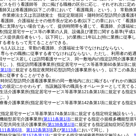
ビスを行う看護師等 次に掲げる職種の区分に応じ、それぞれ次に定め
護師又は准看護師
(以下この章において「看護職員」という。)
常勤換算
、作業療法士又は言語聴覚士 指定定期巡回・随時対応型訪問介護看護
、看護師、介護福祉士その他市長が定める者
(以下この章において「看護
遇に支障がない場合であって、提供時間帯を通じて、看護師、介護福祉
者
(指定居宅サービス等の事業の人員、設備及び運営に関する基準
(平成
ービス提供責任者をいう。以下同じ。)
の業務に1年以上
(特に業務に従事
する者をもって充てることができる。
うち1人以上は、常勤の看護師、介護福祉士等でなければならない。
、専らその職務に従事する者でなければならない。
ただし、利用者の処
回サービス若しくは訪問看護サービス、同一敷地内の指定訪問介護事業
同じ。)
、指定訪問看護事業所
(指定居宅サービス等基準第60条第1項に
条第1項
に規定する指定夜間対応型訪問介護事業所をいう。以下この条及
務に従事することができる。
随時対応型訪問介護看護事業所の同一敷地内に次に掲げるいずれかの施
文
の規定にかかわらず、当該施設等の職員をオペレーターとして充てる
生活介護事業所
(指定居宅サービス等基準第121条第1項に規定する指
じ。)
療養介護事業所
(指定居宅サービス等基準第142条第1項に規定する指
(指定居宅サービス等基準第174条第1項に規定する指定特定施設をいう
機能型居宅介護事業所
(
第111条第1項
に規定する指定小規模多機能型居
応型共同生活介護事業所
(
第138条第1項
に規定する指定認知症対応型共
111条第6項
、
第112条第3項
及び
第113条
において同じ。)
型特定施設
(
第157条第1項
に規定する指定地域密着型特定施設をいう。