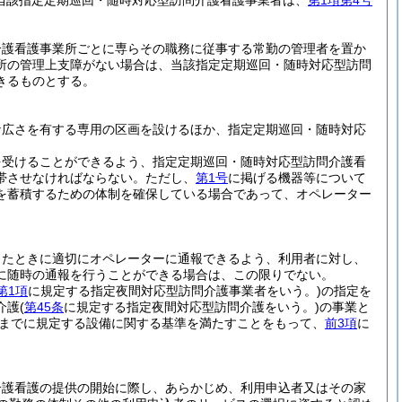
当該指定定期巡回・随時対応型訪問介護看護事業者は、
第1項第4号
介護看護事業所ごとに専らその職務に従事する常勤の管理者を置か
所の管理上支障がない場合は、当該指定定期巡回・随時対応型訪問
きるものとする。
な広さを有する専用の区画を設けるほか、指定定期巡回・随時対応
を受けることができるよう、指定定期巡回・随時対応型訪問介護看
帯させなければならない。
ただし、
第1号
に掲げる機器等について
を蓄積するための体制を確保している場合であって、オペレーター
ったときに適切にオペレーターに通報できるよう、利用者に対し、
に随時の通報を行うことができる場合は、この限りでない。
第1項
に規定する指定夜間対応型訪問介護事業者をいう。)
の指定を
介護
(
第45条
に規定する指定夜間対応型訪問介護をいう。)
の事業と
までに規定する設備に関する基準を満たすことをもって、
前3項
に
介護看護の提供の開始に際し、あらかじめ、利用申込者又はその家