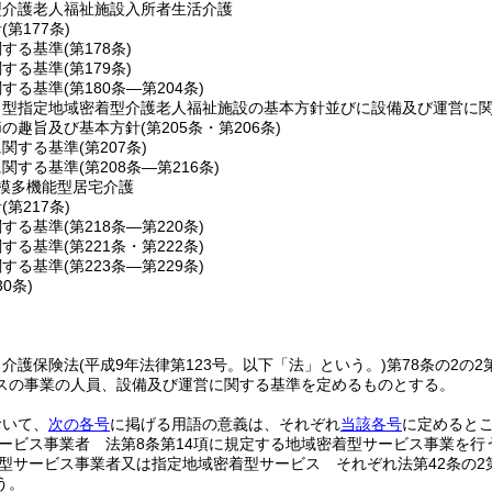
型介護老人福祉施設入所者生活介護
針
(第177条)
関する基準
(第178条)
関する基準
(第179条)
関する基準
(第180条―第204条)
ト型指定地域密着型介護老人福祉施設の基本方針並びに設備及び運営に
節の趣旨及び基本方針
(第205条・第206条)
に関する基準
(第207条)
に関する基準
(第208条―第216条)
模多機能型居宅介護
針
(第217条)
関する基準
(第218条―第220条)
関する基準
(第221条・第222条)
関する基準
(第223条―第229条)
30条)
、介護保険法
(平成9年法律第123号。以下「法」という。)
第78条の2の
スの事業の人員、設備及び運営に関する基準を定めるものとする。
おいて、
次の各号
に掲げる用語の意義は、それぞれ
当該各号
に定めると
ービス事業者 法第8条第14項に規定する地域密着型サービス事業を行
型サービス事業者又は指定地域密着型サービス それぞれ法第42条の2
う。