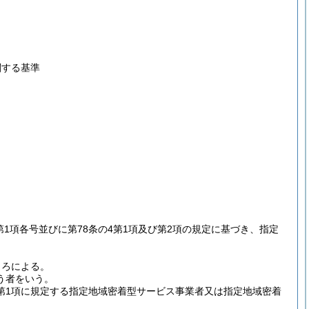
関する基準
2第1項各号並びに第78条の4第1項及び第2項の規定に基づき、指定
ころによる。
う者をいう。
第1項に規定する指定地域密着型サービス事業者又は指定地域密着