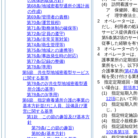
の具体的取扱方針)
(4)
訪問看護サー
第68条
(地域密着型通所介護計画
ア
保健師、看
の作成)
イ
理学療法士
第69条
(管理者の責務)
2
オペレーターは
第70条
(運営規程)
だし、利用者の処
第71条
(勤務体制の確保等)
サービス提供責任
第72条
(定員の遵守)
第5条第2項のサ
第73条
(非常災害対策)
従事した経験を有
第74条
(衛生管理等)
3
オペレーターの
第75条
(地域との連携等)
4
オペレーターは
第76条
(事故発生時の対応)
護事業所の定期巡
第77条
(記録の整備)
業所をいう。以下
第78条
(準用)
介護事業所
(
第47
第5節
共生型地域密着型サービス
報を受け付ける業
に関する基準
5
指定定期巡回・
第78条の2
(共生型地域密着型通
い場合は、
前項本
所介護の基準)
(1)
指定短期入所
第78条の3
(準用)
12項
において同
第6節
指定療養通所介護の事業の
(2)
指定短期入所
基本方針並びに人員、設備及び運
じ。)
営に関する基準
(3)
指定特定施設
第1款
この節の趣旨及び基本方
(4)
指定小規模多
針
(5)
指定認知症対
第79条
(この節の趣旨)
102条第1項
、
第
第80条
(基本方針)
(6)
指定地域密着