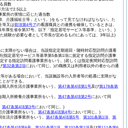
る員数
方法で2.5以上
事業所の実情に応じた適当数
師、介護福祉士等」という。)
をもって充てなければならない。
た
士等又は
前項第4号ア
の看護職員との連携を確保しているときは、
11年厚生省令第37号。以下「指定居宅サービス等基準」という。)
した経験が必要な者として市長が定めるものにあっては、3年以上)
遇に支障がない場合は、当該指定定期巡回・随時対応型訪問介護看
所
(指定居宅サービス等基準第5条第1項に規定する指定訪問介護事
規定する指定訪問看護事業所をいう。)
若しくは指定夜間対応型訪問
び
第32条第2項
において同じ。)
の職務又は利用者以外の者からの通
設等がある場合において、当該施設等の入所者等の処遇に支障がな
ことができる。
定短期入所生活介護事業所をいう。
第47条第4項第1号
及び
第178条第
定短期入所療養介護事業所をいう。
第47条第4項第2号
において同
。
第47条第4項第3号
において同じ。)
宅介護事業所をいう。
第47条第4項第4号
において同じ。)
同生活介護事業所をいう。
第47条第4項第5号
、
第101条第1項
、
第
第47条第4項第6号
、
第101条第1項
、
第102条第1項
及び
第111条第6