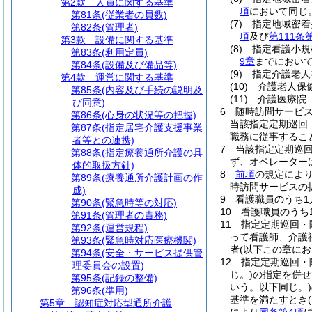
第2款
人員に関する基準
項
において同じ
第81条
(従業者の員数)
(7)
指定地域密着
第82条
(管理者)
項
及び
第111条
第3款
設備に関する基準
(8)
指定看護小規
第83条
(利用定員)
9章
までにおいて
第84条
(設備及び備品等)
(9)
指定介護老人
第4款
運営に関する基準
(10)
介護老人保
第85条
(内容及び手続の説明及
(11)
介護医療院
び同意)
6
随時訪問サービ
第86条
(心身の状況等の把握)
当該指定定期巡回
第87条
(指定居宅介護支援事業
職務に従事するこ
者等との連携)
7
当該指定定期巡
第88条
(指定療養通所介護の具
ず、オペレーター
体的取扱方針)
8
前項
の規定によ
第89条
(療養通所介護計画の作
時訪問サービスの
成)
9
看護職員のうち1
第90条
(緊急時等の対応)
10
看護職員のうち
第91条
(管理者の責務)
11
指定定期巡回・
第92条
(運営規程)
って看護師、介護
第93条
(緊急時対応医療機関)
者
(以下この章に
第94条
(安全・サービス提供管
12
指定定期巡回・
理委員会の設置)
じ。)
の指定を併せ
第95条
(記録の整備)
いう。以下同じ。)
第96条
(準用)
基準を満たすとき
第5章
認知症対応型通所介護