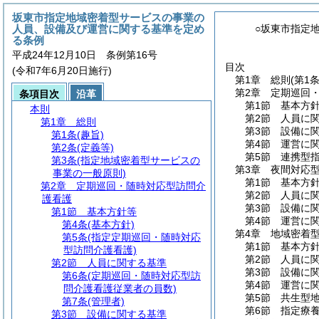
坂東市指定地域密着型サービスの事業の
人員、設備及び運営に関する基準を定め
○坂東市指定
る条例
平成24年12月10日 条例第16号
目次
(令和7年6月20日施行)
第1章
総則
(第1
第2章
定期巡回
条項目次
沿革
第1節
基本方
本則
第2節
人員に
第1章
総則
第3節
設備に
第1条
(趣旨)
第4節
運営に
第2条
(定義等)
第5節
連携型
第3条
(指定地域密着型サービスの
第3章
夜間対応
事業の一般原則)
第1節
基本方
第2章
定期巡回・随時対応型訪問介
第2節
人員に
護看護
第3節
設備に
第1節
基本方針等
第4節
運営に
第4条
(基本方針)
第4章
地域密着
第5条
(指定定期巡回・随時対応
第1節
基本方
型訪問介護看護)
第2節
人員に
第2節
人員に関する基準
第3節
設備に
第6条
(定期巡回・随時対応型訪
第4節
運営に
問介護看護従業者の員数)
第5節
共生型
第7条
(管理者)
第6節
指定療
第3節
設備に関する基準