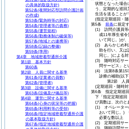
状態となった場合
の具体的取扱方針)
う、定期的な巡回
第52条
(夜間対応型訪問介護計画
生活を送ることが
の作成)
(指定定期巡回・随
第53条
(緊急時等の対応)
第5条
前条
に規定
第54条
(管理者等の責務)
(1)
訪問介護員等
第55条
(運営規程)
成11年厚生省令
第56条
(勤務体制の確保等)
いて同じ。)
が、
第57条
(地域との連携等)
(2)
あらかじめ利
第58条
(記録の整備)
助を行い、又は
第59条
(準用)
同じ。)
による対
第4章
地域密着型通所介護
(3)
随時対応サー
第1節
基本方針
問サービス」と
第60条
(4)
法第8条第1
第2節
人員に関する基準
診療の補助
(以
第61条
(従業者の員数)
第2節
人
第62条
(管理者)
(定期巡回・随時
第3節
設備に関する基準
第6条
指定定期巡
第63条
(設備及び備品等)
下「指定定期巡回
第4節
運営に関する基準
び員数は、次のと
第64条
(心身の状況等の把握)
(1)
オペレーター
第65条
(利用料等の受領)
おいて同じ。)
指
第66条
(指定地域密着型通所介護
必要な数以上
の基本取扱方針)
(2)
定期巡回サー
第67条
(指定地域密着型通所介護
(3)
随時訪問サー