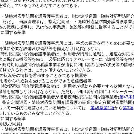
に規定する基準を満たしているものとみなされているときを除く。)
は、
を満たしているものとみなすことができる。
回・随時対応型訪問介護看護事業者は、指定定期巡回・随時対応型訪問
。
ただし、当該管理者は、指定定期巡回・随時対応型訪問介護看護事業
他の職務に従事し、又は他の事業所、施設等の職務に従事することがで
備に関する基準
回・随時対応型訪問介護看護事業所には、事業の運営を行うために必要
提供に必要な設備及び備品等を備えなければならない。
随時対応型訪問介護看護事業者は、利用者が円滑に通報し、迅速な対応
次に掲げる機器等を備え、必要に応じてオペレーターに当該機器等を携
・随時対応型訪問介護看護事業者が適切に利用者の心身の状況等の情報
閲覧できるときは、これを備えないことができる。
の状況等の情報を蓄積することができる機器等
用者からの通報を受けることができる通信機器等
随時対応型訪問介護看護事業者は、利用者が援助を必要とする状態とな
機器を配布しなければならない。
ただし、利用者が適切にオペレーター
随時対応型訪問介護看護事業者が指定夜間対応型訪問介護事業者
(
第47条
、指定定期巡回・随時対応型訪問介護看護の事業と指定夜間対応型訪問
おいて一体的に運営されている場合については、
第49条第1項
から
第3項
たしているものとみなすことができる。
営に関する基準
明及び同意)
回・随時対応型訪問介護看護事業者は、指定定期巡回・随時対応型訪問