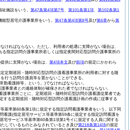
福祉施設をいう。
第47条第4項第7号
、
第101条第1項
、
第102条第1
機能型居宅介護事業所をいう。
第47条第4項第8号
及び
第6章
から
第
でなければならない。
ただし、利用者の処遇に支障がない場合は、
ある指定訪問介護事業所若しくは指定夜間対応型訪問介護事業所の
の提供に支障がない場合は、
第4項本文
及び
前項
の規定にかかわら
指定定期巡回・随時対応型訪問介護看護事業所の利用者に対する随
スを行う訪問介護員等を置かないことができる。
常勤看護師等」という。)
でなければならない。
看護事業者との連絡体制が確保された者でなければならない。
看護事業所ごとに、定期巡回・随時対応型訪問介護看護従業者であ
定する定期巡回・随時対応型訪問介護看護計画の作成に従事する
ス等基準第60条第1項に規定する指定訪問看護事業者をいう。以下同
問看護
(指定居宅サービス等基準第59条に規定する指定訪問看護を
居宅サービス等基準第60条第1項第1号イに規定する人員に関する
を満たしているものとみなされているとき及び
第218条第14項
の規定