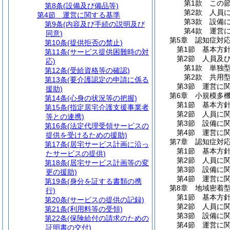
第1款
この
第8条
(設備及び備品等)
第2款
人員
第4節
運営に関する基準
第3款
設備
第9条
(内容及び手続の説明及び
第4款
運営
同意)
第5章
認知症対
第10条
(提供拒否の禁止)
第1節
基本方
第11条
(サービス提供困難時の対
第2節
人員及
応)
第1款
単独
第12条
(受給資格等の確認)
第2款
共用
第13条
(要介護認定の申請に係る
第3節
運営に
援助)
第6章
小規模多
第14条
(心身の状況等の把握)
第1節
基本方
第15条
(指定居宅介護支援事業者
第2節
人員に
等との連携)
第3節
設備に
第16条
(法定代理受領サービスの
第4節
運営に
提供を受けるための援助)
第7章
認知症対
第17条
(居宅サービス計画に沿っ
第1節
基本方
たサービスの提供)
第2節
人員に
第18条
(居宅サービス計画等の変
第3節
設備に
更の援助)
第4節
運営に
第19条
(身分を証する書類の携
第8章
地域密着
行)
第1節
基本方
第20条
(サービスの提供の記録)
第2節
人員に
第21条
(利用料等の受領)
第3節
設備に
第22条
(保険給付の請求のための
第4節
運営に
証明書の交付)