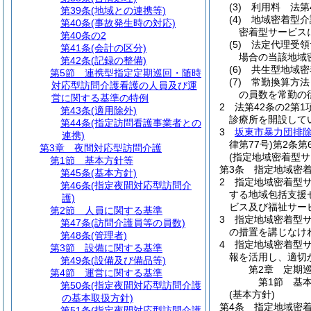
(3)
利用料 法第
第39条
(地域との連携等)
(4)
地域密着型介
第40条
(事故発生時の対応)
密着型サービス
第40条の2
(5)
法定代理受領
第41条
(会計の区分)
場合の当該地域
第42条
(記録の整備)
(6)
共生型地域密
第5節
連携型指定定期巡回・随時
(7)
常勤換算方法
対応型訪問介護看護の人員及び運
の員数を常勤の
営に関する基準の特例
2
法第42条の2第
第43条
(適用除外)
診療所を開設して
第44条
(指定訪問看護事業者との
3
坂東市暴力団排
連携)
律第77号)
第2条第
第3章
夜間対応型訪問介護
(指定地域密着型
第1節
基本方針等
第3条
指定地域密
第45条
(基本方針)
2
指定地域密着型サ
第46条
(指定夜間対応型訪問介
する地域包括支援
護)
ビス及び福祉サー
第2節
人員に関する基準
3
指定地域密着型
第47条
(訪問介護員等の員数)
の措置を講じなけ
第48条
(管理者)
4
指定地域密着型サ
第3節
設備に関する基準
報を活用し、適切
第49条
(設備及び備品等)
第2章
定期
第4節
運営に関する基準
第1節
基
第50条
(指定夜間対応型訪問介護
(基本方針)
の基本取扱方針)
第4条
指定地域密
第51条
(指定夜間対応型訪問介護