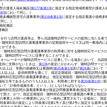
。)
型介護老人福祉施設
(
第177条第1項
に規定する指定地域密着型介護老人
第6項
において同じ。)
模多機能型居宅介護事業所
(
第218条第1項
に規定する指定看護小規模多
同じ。)
福祉施設
健施設
スを行う訪問介護員等は、専ら当該随時訪問サービスの提供に当たる者
・随時対応型訪問介護看護事業所の定期巡回サービス又は同一敷地内に
とができる。
回・随時対応型訪問介護看護事業所の利用者に対する随時対応サービス
は、随時訪問サービスに従事することができる。
りオペレーターが随時訪問サービスに従事している場合において、当該
提供に支障がないときは、
第1項
の規定にかかわらず、随時訪問サービ
人以上は、常勤の保健師又は看護師
(
第25条第1項
及び
第26条
において「
1人以上は、提供時間帯を通じて、指定定期巡回・随時対応型訪問介護
随時対応型訪問介護看護事業者は、指定定期巡回・随時対応型訪問介護
福祉士等であるもののうち1人以上を、利用者に対する
第26条第1項
に規
おいて「計画作成責任者」という。)
としなければならない。
随時対応型訪問介護看護事業者が指定訪問看護事業者
(指定居宅サービ
て受け、かつ、指定定期巡回・随時対応型訪問介護看護の事業と指定訪
の事業とが同一の事業所において一体的に運営されている場合に、指定
(同条第5項の規定により同条第1項第1号イ及び第2号に規定する基準