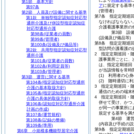
により
同条第4項
第1節
基本方針
ア
に規定する基準
第97条
(管理者)
第2節
人員及び設備に関する基準
第7条
指定定期巡
第1款
単独型指定認知症対応型
なければならない
通所介護及び併設型指定認知症
介護看護事業所の
対応型通所介護
第3節
設
第98条
(従業者の員数)
(設備及び備品等)
第99条
(管理者)
第8条
指定定期巡
第100条
(設備及び備品等)
型訪問介護看護の
第2款
共用型指定認知症対応型
2
指定定期巡回・
通所介護
護事業所ごとに、
第101条
(従業者の員数)
は、指定定期巡回
第102条
(利用定員等)
が当該情報を常時
第103条
(管理者)
(1)
利用者の心身
第3節
運営に関する基準
(2)
随時適切に利
第104条
(指定認知症対応型通所
3
指定定期巡回・
介護の基本取扱方針)
通信のための端末
第105条
(指定認知症対応型通所
4
指定定期巡回・
介護の具体的取扱方針)
併せて受け、かつ
第106条
(認知症対応型通所介護
が同一の事業所に
計画の作成)
規定する基準を満
第107条
(運営規程)
第4節
運
第108条
(記録の整備)
(内容及び手続の説
第109条
(準用)
第9条
指定定期巡
第6章
小規模多機能型居宅介護