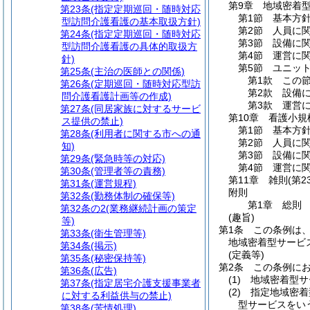
第9章
地域密着
第23条
(指定定期巡回・随時対応
第1節
基本方
型訪問介護看護の基本取扱方針)
第2節
人員に
第24条
(指定定期巡回・随時対応
第3節
設備に
型訪問介護看護の具体的取扱方
第4節
運営に
針)
第5節
ユニッ
第25条
(主治の医師との関係)
第1款
この
第26条
(定期巡回・随時対応型訪
第2款
設備
問介護看護計画等の作成)
第3款
運営
第27条
(同居家族に対するサービ
第10章
看護小規
ス提供の禁止)
第1節
基本方
第28条
(利用者に関する市への通
第2節
人員に
知)
第3節
設備に
第29条
(緊急時等の対応)
第4節
運営に
第30条
(管理者等の責務)
第11章
雑則
(第2
第31条
(運営規程)
附則
第32条
(勤務体制の確保等)
第1章
総則
第32条の2
(業務継続計画の策定
(趣旨)
等)
第1条
この条例は
第33条
(衛生管理等)
地域密着型サービ
第34条
(掲示)
(定義等)
第35条
(秘密保持等)
第2条
この条例に
第36条
(広告)
(1)
地域密着型サ
第37条
(指定居宅介護支援事業者
(2)
指定地域密着
に対する利益供与の禁止)
型サービスをい
第38条
(苦情処理)