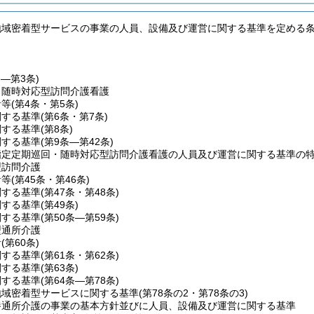
地域密着型サービスの事業の人員、設備及び運営に関する基準を定める
条―第3条)
・随時対応型訪問介護看護
針等
(第4条・第5条)
関する基準
(第6条・第7条)
関する基準
(第8条)
関する基準
(第9条―第42条)
指定定期巡回・随時対応型訪問介護看護の人員及び運営に関する基準の
型訪問介護
針等
(第45条・第46条)
関する基準
(第47条・第48条)
関する基準
(第49条)
関する基準
(第50条―第59条)
型通所介護
針
(第60条)
関する基準
(第61条・第62条)
関する基準
(第63条)
関する基準
(第64条―第78条)
地域密着型サービスに関する基準
(第78条の2・第78条の3)
養通所介護の事業の基本方針並びに人員、設備及び運営に関する基準