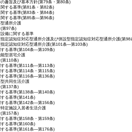
節の趣旨及び基本方針
(第79条・第80条)
に関する基準
(第81条・第82条)
に関する基準
(第83条・第84条)
に関する基準
(第85条―第96条)
応型通所介護
針
(第97条)
び設備に関する基準
型指定認知症対応型通所介護及び併設型指定認知症対応型通所介護
(第98
型指定認知症対応型通所介護
(第101条―第103条)
関する基準
(第104条―第109条)
機能型居宅介護
針
(第110条)
関する基準
(第111条―第113条)
関する基準
(第114条・第115条)
関する基準
(第116条―第136条)
応型共同生活介護
針
(第137条)
関する基準
(第138条―第140条)
関する基準
(第141条)
関する基準
(第142条―第156条)
型特定施設入居者生活介護
針
(第157条)
関する基準
(第158条・第159条)
関する基準
(第160条)
関する基準
(第161条―第176条)