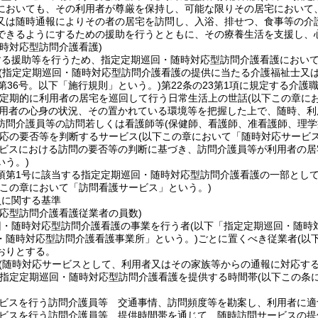
においても、その利用者が尊厳を保持し、可能な限りその居宅において
又は随時通報によりその者の居宅を訪問し、入浴、排せつ、食事等の介
できるようにするための援助を行うとともに、その療養生活を支援し、
時対応型訪問介護看護)
する援助等を行うため、指定定期巡回・随時対応型訪問介護看護におい
(指定定期巡回・随時対応型訪問介護看護の提供に当たる介護福祉士又は
第36号。以下「施行規則」という。)
第22条の23第1項に規定する介護
定期的に利用者の居宅を巡回して行う日常生活上の世話
(以下この章に
用者の心身の状況、その置かれている環境等を把握した上で、随時、利
訪問介護員等の訪問若しくは看護師等
(保健師、看護師、准看護師、理
応の要否等を判断するサービス
(以下この章において「随時対応サービス
ビスにおける訪問の要否等の判断に基づき、訪問介護員等が利用者の居
いう。)
5項第1号に該当する指定定期巡回・随時対応型訪問介護看護の一部とし
下この章において「訪問看護サービス」という。)
員に関する基準
対応型訪問介護看護従業者の員数)
回・随時対応型訪問介護看護の事業を行う者
(以下「指定定期巡回・随時
・随時対応型訪問介護看護事業所」という。)
ごとに置くべき従業者
(以
おりとする。
(随時対応サービスとして、利用者又はその家族等からの通報に対応す
定定期巡回・随時対応型訪問介護看護を提供する時間帯
(以下この条
ビスを行う訪問介護員等 交通事情、訪問頻度等を勘案し、利用者に適
ビスを行う訪問介護員等 提供時間帯を通じて、随時訪問サービスの提