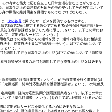
、その有する能力に応じ自立した日常生活を営むことができるよ
護、日常生活上の緊急時の対応その他の安心してその居宅において
心身の機能の維持回復を目指すものでなければならない。
ては、
次の各号
に掲げるサービスを提供するものとする。
法第8条第2項に規定する政令で定める者
(介護保険法施行規則
(平
職員初任者研修課程を修了した者に限る。)
をいう。以下この章にお
おいて「定期巡回サービス」という。)
用者又はその家族等からの通報を受け、通報内容等を基に相談援
学療法士、作業療法士又は言語聴覚士をいう。以下この章において
」という。)
宅を訪問して行う日常生活上の世話
(以下この章において「随時訪
て看護師等が利用者の居宅を訪問して行う療養上の世話又は必要な
対応型訪問介護看護事業者」という。)
が当該事業を行う事業所
(以
下「定期巡回・随時対応型訪問介護看護従業者」という。)
の職種及
る定期巡回・随時対応型訪問介護看護従業者をいう。以下この章に
において「提供時間帯」という。)
を通じて1以上確保されるために
切に定期巡回サービスを提供するために必要な数以上
供に当たる訪問介護員等が1以上確保されるために必要な数以上