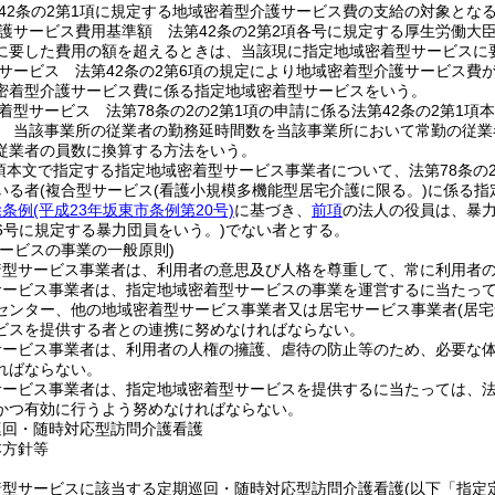
42条の2第1項に規定する地域密着型介護サービス費の支給の対象とな
護サービス費用基準額 法第42条の2第2項各号に規定する厚生労働大
に要した費用の額を超えるときは、当該現に指定地域密着型サービスに
サービス 法第42条の2第6項の規定により地域密着型介護サービス費
密着型介護サービス費に係る指定地域密着型サービスをいう。
着型サービス 法第78条の2の2第1項の申請に係る法第42条の2第1
 当該事業所の従業者の勤務延時間数を当該事業所において常勤の従業
従業者の員数に換算する方法をいう。
1項本文で指定する指定地域密着型サービス事業者について、法第78条の
いる者
(複合型サービス
(看護小規模多機能型居宅介護に限る。)
に係る指
除条例
(平成23年坂東市条例第20号)
に基づき、
前項
の法人の役員は、暴
6号に規定する暴力団員をいう。)
でない者とする。
サービスの事業の一般原則)
着型サービス事業者は、利用者の意思及び人格を尊重して、常に利用者
ービス事業者は、指定地域密着型サービスの事業を運営するに当たっては
センター、他の地域密着型サービス事業者又は居宅サービス事業者
(居
ビスを提供する者との連携に努めなければならない。
サービス事業者は、利用者の人権の擁護、虐待の防止等のため、必要な
ればならない。
ービス事業者は、指定地域密着型サービスを提供するに当たっては、法第
かつ有効に行うよう努めなければならない。
巡回・随時対応型訪問介護看護
本方針等
着型サービスに該当する定期巡回・随時対応型訪問介護看護
(以下「指定