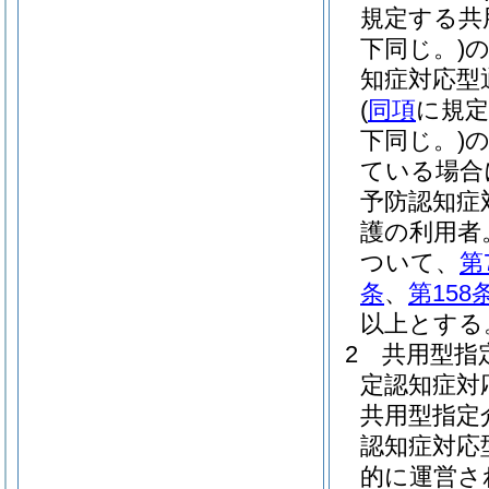
規定する共
下同じ。)
知症対応型
(
同項
に規定
下同じ。)
ている場合
予防認知症
護の利用者
ついて、
第
条
、
第158
以上とする
2
共用型指
定認知症対
共用型指定
認知症対応
的に運営さ