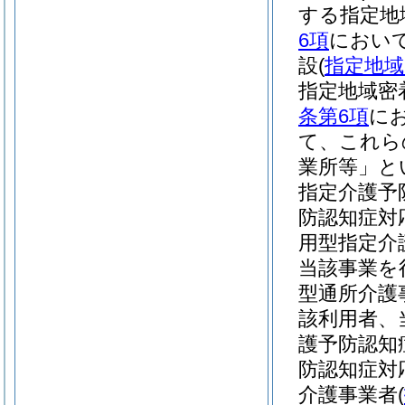
する指定地
6項
において
設
(
指定地域
指定地域密
条第6項
に
て、これら
業所等」と
指定介護予
防認知症対
用型指定介
当該事業を
型通所介護
該利用者、
護予防認知
防認知症対
介護事業者
(