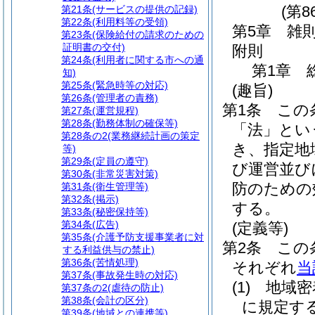
(第8
第21条
(サービスの提供の記録)
第22条
(利用料等の受領)
第5章
雑
第23条
(保険給付の請求のための
証明書の交付)
附則
第24条
(利用者に関する市への通
第1章
知)
第25条
(緊急時等の対応)
(趣旨)
第26条
(管理者の責務)
第1条
この
第27条
(運営規程)
第28条
(勤務体制の確保等)
「法」とい
第28条の2
(業務継続計画の策定
き、指定地
等)
第29条
(定員の遵守)
び運営並び
第30条
(非常災害対策)
防のための
第31条
(衛生管理等)
第32条
(掲示)
する。
第33条
(秘密保持等)
第34条
(広告)
(定義等)
第35条
(介護予防支援事業者に対
第2条
この
する利益供与の禁止)
第36条
(苦情処理)
それぞれ
当
第37条
(事故発生時の対応)
(1)
地域密
第37条の2
(虐待の防止)
第38条
(会計の区分)
に規定す
第39条
(地域との連携等)