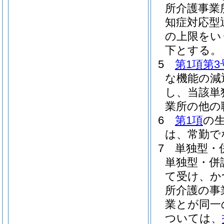
所介護事業
知症対応型
の上限をい
下とする。
5
第1項第3
な機能の減
し、当該単
業所の他の
6
第1項
の
は、常勤で
7
単独型・
単独型・併
て受け、か
所介護の事
業とが同一
ついては、