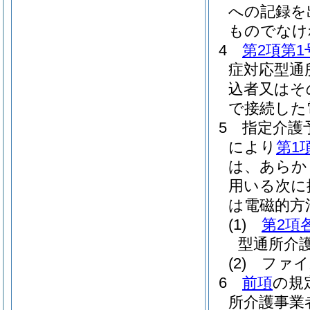
への記録を
ものでなけ
4
第2項第1
症対応型通
込者又はそ
で接続した
5
指定介護
により
第1
は、あらか
用いる次に
は電磁的方
(1)
第2項
型通所介
(2)
ファイ
6
前項
の規
所介護事業