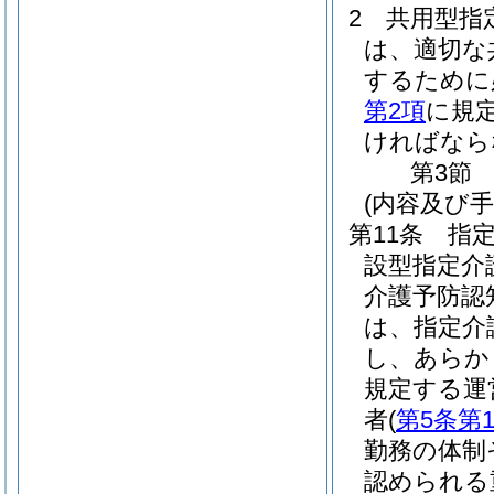
2
共用型指
は、適切な
するために
第2項
に規
ければなら
第3節
(内容及び
第11条
指
設型指定介
介護予防認
は、指定介
し、あらか
規定する運
者
(
第5条第
勤務の体制
認められる