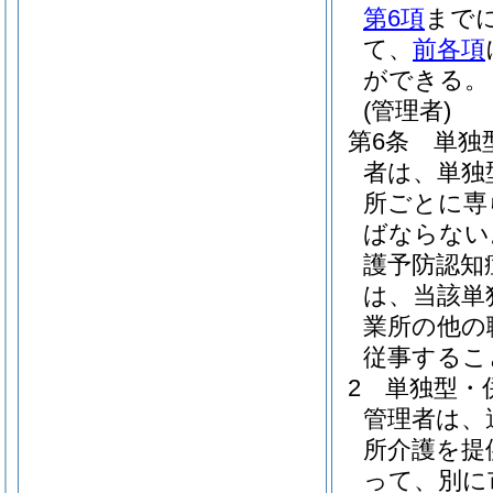
第6項
まで
て、
前各項
ができる。
(管理者)
第6条
単独
者は、単独
所ごとに専
ばならない
護予防認知
は、当該単
業所の他の
従事するこ
2
単独型・
管理者は、
所介護を提
って、別に