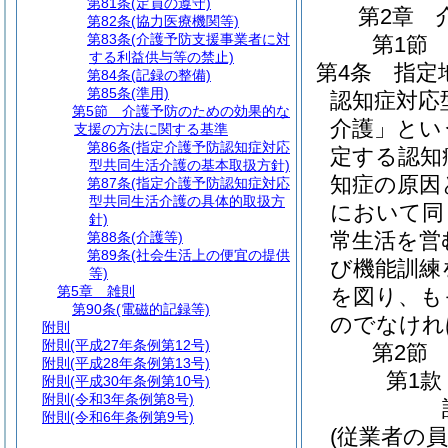
第81条
(定員の遵守)
第2章
第82条
(協力医療機関等)
第83条
(介護予防支援事業者に対
第1節
する利益供与等の禁止)
第4条
指定
第84条
(記録の整備)
第85条
(準用)
認知症対応
第5節
介護予防のための効果的な
介護」とい
支援の方法に関する基準
第86条
(指定介護予防認知症対応
定する認知
型共同生活介護の基本取扱方針)
知症の原因
第87条
(指定介護予防認知症対応
型共同生活介護の具体的取扱方
において同
針)
常生活を営
第88条
(介護等)
第89条
(社会生活上の便宜の提供
び機能訓練
等)
第5章
雑則
を図り、も
第90条
(電磁的記録等)
のでなけれ
附則
附則
(平成27年条例第12号)
第2節
附則
(平成28年条例第13号)
第1款
附則
(平成30年条例第10号)
附則
(令和3年条例第8号)
附則
(令和6年条例第9号)
(従業者の員