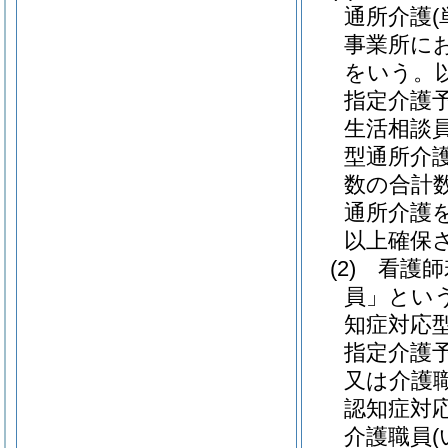
通所介護
事業所に
をいう。
指定介護
生活相談
型通所介
数の合計
通所介護
以上確保
(2)
看護師
員」という
知症対応
指定介護
又は介護
認知症対
介護職員