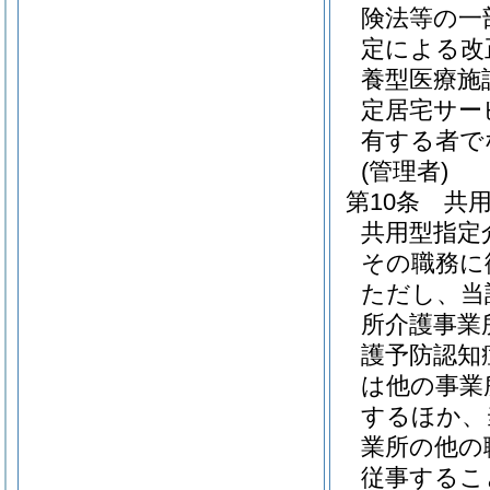
険法等の一
定による改
養型医療施
定居宅サー
有する者で
(管理者)
第10条
共
共用型指定
その職務に
ただし、当
所介護事業
護予防認知
は他の事業
するほか、
業所の他の
従事するこ