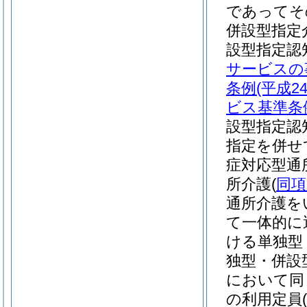
であってそ
併設型指定
設型指定認
サービスの
条例
(平成
ビス基準条
設型指定認
指定を併せ
症対応型通
所介護
(
同項
通所介護を
て一体的に
ける単独型
独型・併設
において同
の利用定員