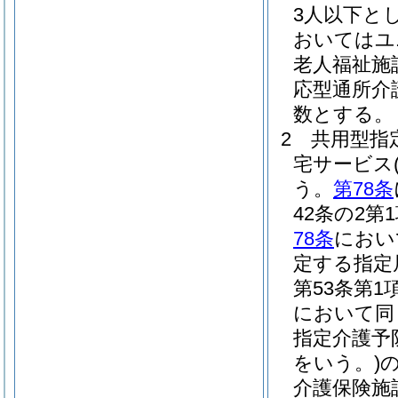
3人以下と
おいてはユ
老人福祉施
応型通所介
数とする。
2
共用型指
宅サービス
う。
第78条
42条の2
78条
におい
定する指定
第53条第
において同
指定介護予
をいう。)
介護保険施