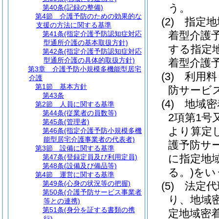
う。
第40条
(記録の整備)
第4節
介護予防のための効果的な
(2)
指定地
支援の方法に関する基準
着型介護
第41条
(指定介護予防認知症対応
型通所介護の基本取扱方針)
する指定
第42条
(指定介護予防認知症対応
型通所介護の具体的取扱方針)
着型介護
第3章
介護予防小規模多機能型居宅
(3)
利用料
介護
第1節
基本方針
防サービ
第43条
(4)
地域密
第2節
人員に関する基準
第44条
(従業者の員数等)
2項第1
第45条
(管理者)
より算定
第46条
(指定介護予防小規模多機
能型居宅介護事業者の代表者)
護予防サ
第3節
設備に関する基準
に指定地
第47条
(登録定員及び利用定員)
第48条
(設備及び備品等)
る。)
をい
第4節
運営に関する基準
第49条
(心身の状況等の把握)
(5)
法定代
第50条
(介護予防サービス事業者
り、地域
等との連携)
第51条
(身分を証する書類の携
定地域密
行)