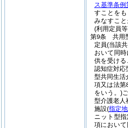
ス基準条例第
すことをも
みなすこと
(利用定員等
第9条
共用
定員
(当該
おいて同時
供を受ける
認知症対応
型共同生活
項又は法第
をいう。)
型介護老人
施設
(
指定地
ニット型指
項において