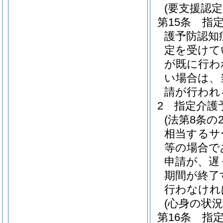
(要支援認
第15条
指
護予防認知
定を受けて
が既に行わ
い場合は、
請が行われ
2
指定介護
(法第8条の
相当するサ
等の場合で
申請が、遅
期間が終了
行わなけれ
(心身の状況
第16条
指