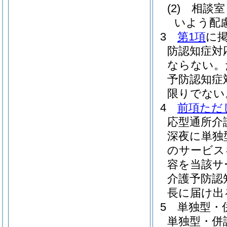
(2)
相談室
いよう配
3
第1項
に
防認知症対
ならない。
予防認知症
限りでない
4
前項ただ
応型通所介
深夜に単独
のサービス
容を当該サ
介護予防認
長に届け出
5
単独型・
単独型・併