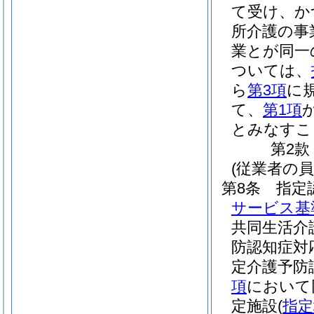
て受け、か
所介護の事
業とが同一
ついては、
ら
第3項
に
て、
第1項
とみなすこ
第2款
(従業者の員
第8条
指定
サービス基
共同生活介
防認知症対
定介護予防
項
において
定施設
(
指定