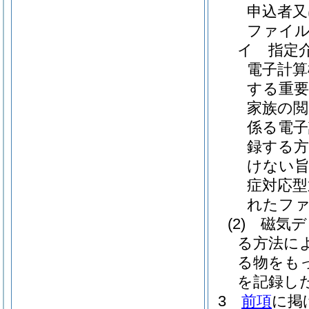
申込者又
ファイ
イ
指定
電子計
する重要
家族の閲
係る電子
録する方
けない旨
症対応型
れたファ
(2)
磁気デ
る方法に
る物をも
を記録し
3
前項
に掲