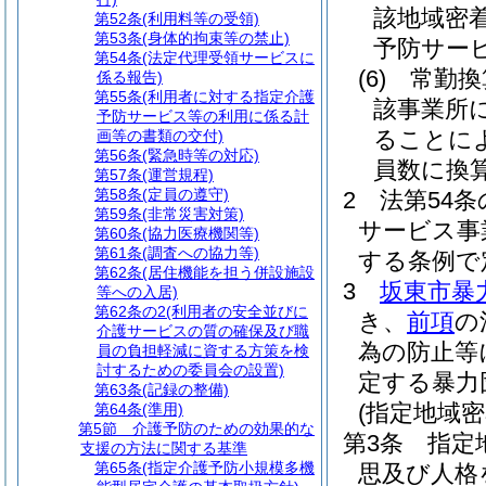
該地域密
第52条
(利用料等の受領)
第53条
(身体的拘束等の禁止)
予防サー
第54条
(法定代理受領サービスに
(6)
常勤換
係る報告)
第55条
(利用者に対する指定介護
該事業所
予防サービス等の利用に係る計
ることに
画等の書類の交付)
第56条
(緊急時等の対応)
員数に換
第57条
(運営規程)
第58条
(定員の遵守)
2
法第54
第59条
(非常災害対策)
サービス事
第60条
(協力医療機関等)
第61条
(調査への協力等)
する条例で
第62条
(居住機能を担う併設施設
3
坂東市暴
等への入居)
第62条の2
(利用者の安全並びに
き、
前項
の
介護サービスの質の確保及び職
為の防止等
員の負担軽減に資する方策を検
討するための委員会の設置)
定する暴力
第63条
(記録の整備)
(指定地域
第64条
(準用)
第5節
介護予防のための効果的な
第3条
指定
支援の方法に関する基準
第65条
(指定介護予防小規模多機
思及び人格