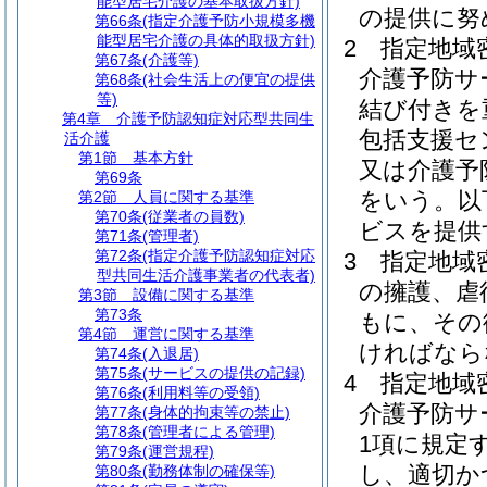
能型居宅介護の基本取扱方針)
の提供に努
第66条
(指定介護予防小規模多機
能型居宅介護の具体的取扱方針)
2
指定地域
第67条
(介護等)
介護予防サ
第68条
(社会生活上の便宜の提供
等)
結び付きを
第4章
介護予防認知症対応型共同生
包括支援セ
活介護
第1節
基本方針
又は介護予
第69条
をいう。以
第2節
人員に関する基準
第70条
(従業者の員数)
ビスを提供
第71条
(管理者)
第72条
(指定介護予防認知症対応
3
指定地域
型共同生活介護事業者の代表者)
の擁護、虐
第3節
設備に関する基準
第73条
もに、その
第4節
運営に関する基準
ければなら
第74条
(入退居)
第75条
(サービスの提供の記録)
4
指定地域
第76条
(利用料等の受領)
介護予防サ
第77条
(身体的拘束等の禁止)
第78条
(管理者による管理)
1項に規定
第79条
(運営規程)
し、適切か
第80条
(勤務体制の確保等)