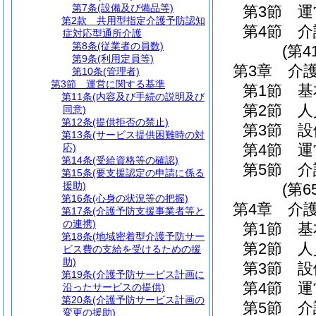
第7条
(設備及び備品等)
第3節
運
第2款
共用型指定介護予防認知
第4節
介
症対応型通所介護
第8条
(従業者の員数)
(第4
第9条
(利用定員等)
第3章
介
第10条
(管理者)
第3節
運営に関する基準
第1節
基
第11条
(内容及び手続の説明及び
第2節
人
同意)
第12条
(提供拒否の禁止)
第3節
設
第13条
(サービス提供困難時の対
第4節
運
応)
第14条
(受給資格等の確認)
第5節
介
第15条
(要支援認定の申請に係る
援助)
(第6
第16条
(心身の状況等の把握)
第4章
介
第17条
(介護予防支援事業者等と
の連携)
第1節
基
第18条
(地域密着型介護予防サー
第2節
人
ビス費の支給を受けるための援
助)
第3節
設
第19条
(介護予防サービス計画に
第4節
運
沿ったサービスの提供)
第20条
(介護予防サービス計画の
第5節
介
変更の援助)