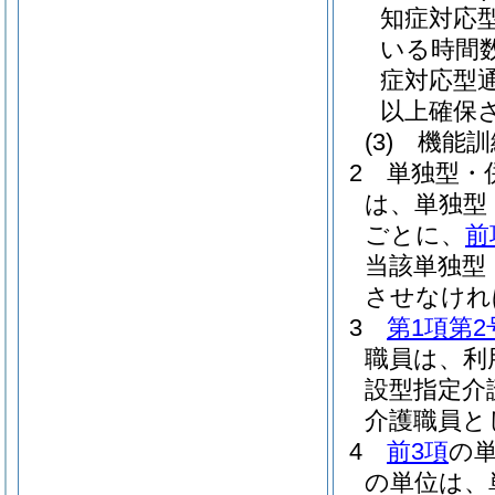
知症対応
いる時間
症対応型
以上確保
(3)
機能訓
2
単独型・
は、単独型
ごとに、
前
当該単独型
させなけれ
3
第1項第2
職員は、利
設型指定介
介護職員と
4
前3項
の
の単位は、