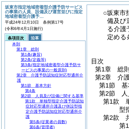
坂東市指定地域密着型介護予防サービス
の事業の人員、設備及び運営並びに指定
○坂東市
地域密着型介護予…
備及び
平成24年12月10日 条例第17号
る介護
(令和6年4月1日施行)
定める
条項目次
沿革
本則
第1章
総則
第1条
(趣旨)
第2条
(定義等)
目次
第3条
(指定地域密着型介護予防サ
第1章
総
ービスの事業の一般原則)
第2章
介護予防認知症対応型通所介
第2章
介
護
第1節
基
第1節
基本方針
第4条
第2節
人
第2節
人員及び設備に関する基準
第1款
第1款
単独型指定介護予防認知
症対応型通所介護及び併設型指
型
定介護予防認知症対応型通所介
第2款
護
第5条
(従業者の員数)
第1
第6条
(管理者)