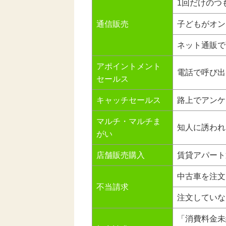
1回だけのつ
通信販売
子どもがオン
ネット通販で
アポイントメント
電話で呼び出
セールス
キャッチセールス
路上でアンケ
マルチ・マルチま
知人に誘われ
がい
店舗販売購入
賃貸アパート
中古車を注文
不当請求
注文していな
「消費料金未