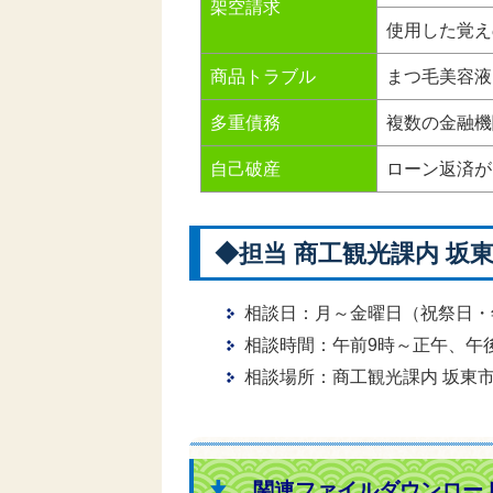
架空請求
使用した覚え
商品トラブル
まつ毛美容液
多重債務
複数の金融機
自己破産
ローン返済が
◆担当 商工観光課内 坂
相談日：月～金曜日（祝祭日・
相談時間：午前9時～正午、午後
相談場所：商工観光課内 坂東
関連ファイルダウンロー