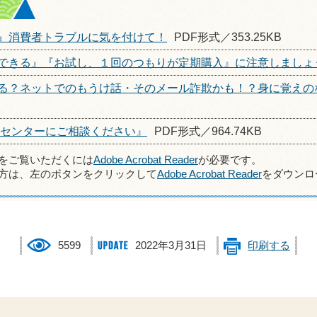
』消費者トラブルに気を付けて！
PDF形式／353.25KB
できる』『お試し、１回のつもりが定期購入』に注意しましょ
る？ネットでのもうけ話・そのメール詐欺かも！？身に覚えの
活センターにご相談ください』
PDF形式／964.74KB
ルをご覧いただくには
Adobe Acrobat Reader
が必要です。
方は、左のボタンをクリックして
Adobe Acrobat Reader
をダウンロ
5599
2022年3月31日
印刷する