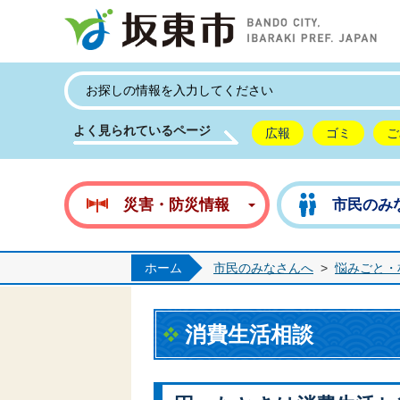
坂
よく見られているページ
広報
ゴミ
ご
災害・防災情報
市民のみ
ホーム
市民のみなさんへ
>
悩みごと・
消費生活相談