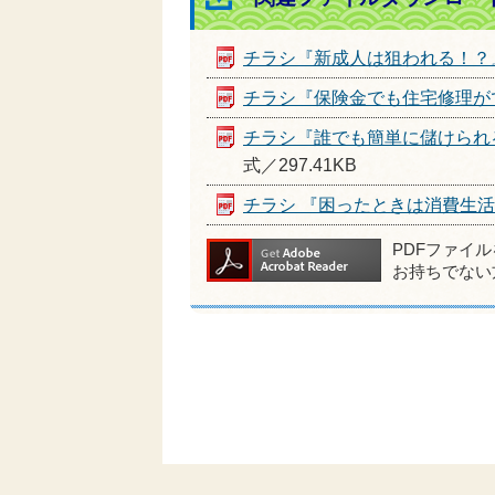
チラシ『新成人は狙われる！？
チラシ『保険金でも住宅修理が
チラシ『誰でも簡単に儲けられ
式／297.41KB
チラシ 『困ったときは消費生
PDFファイ
お持ちでない