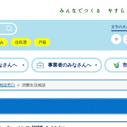
東市公式ホームページ
文字の大
小
み
住民票
戸籍
なさんへ
事業者のみなさんへ
相談窓口
>
消費生活相談