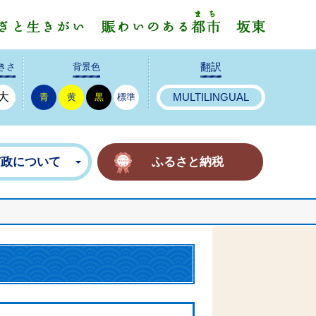
みんなで
きさ
背景色
翻訳
大
青
黄
黒
標準
MULTILINGUAL
市政について
ふるさと納税