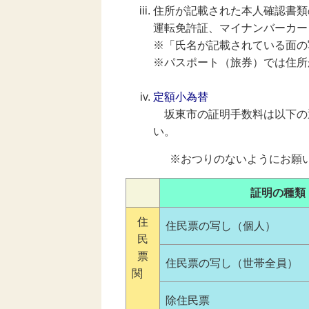
住所が記載された本人確認書類
運転免許証、マイナンバーカー
※「氏名が記載されている面の
※パスポート（旅券）では住所
定額小為替
坂東市の証明手数料は以下の
い。
※おつりのないようにお願い
証明の種類
住
住民票の写し（個人）
民
票
住民票の写し（世帯全員）
関
除住民票