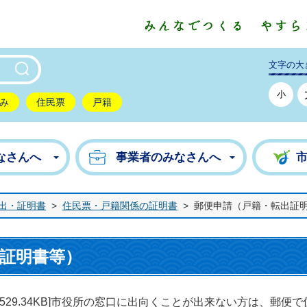
東市公式ホームページ
文字の大
小
み
住民票
戸籍
なさんへ
事業者のみなさんへ
出・証明書
>
住民票・戸籍関係の証明書
>
郵便申請（戸籍・転出証
証明書等）
／529.34KB]市役所の窓口に出向くことが出来ない方は、郵