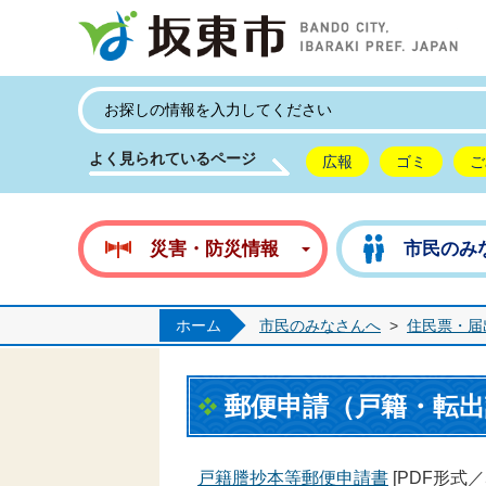
坂
よく見られているページ
広報
ゴミ
ご
災害・防災情報
市民のみ
ホーム
市民のみなさんへ
>
住民票・届
郵便申請（戸籍・転出
戸籍謄抄本等郵便申請書
[PDF形式