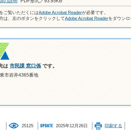
請の説明
PDF形式／93.95KB
ルをご覧いただくには
Adobe Acrobat Reader
が必要です。
方は、左のボタンをクリックして
Adobe Acrobat Reader
をダウンロ
先は
市民課 窓口係
です。
坂東市岩井4365番地
25125
2025年12月26日
印刷する