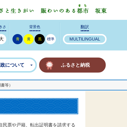
みんなで
きさ
背景色
翻訳
大
青
黄
黒
標準
MULTILINGUAL
市政について
ふるさと納税
明書等）
便で住民票や戸籍、転出証明書を請求する