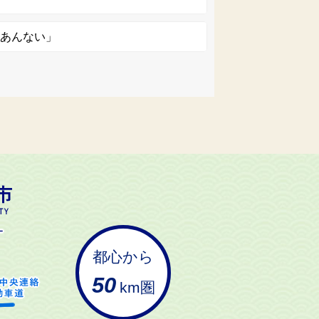
ちあんない」
都心から
50
km圏