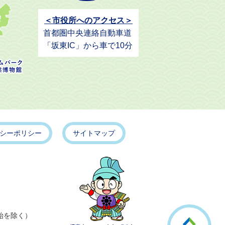
＜市役所へのアクセス＞
首都圏中央連絡自動車道
「坂東IC」から車で10分
シーポリシー
サイトマップ
こ
始を除く）