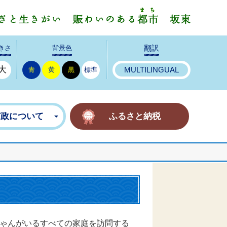
みんなで
きさ
背景色
翻訳
大
青
黄
黒
標準
MULTILINGUAL
市政について
ふるさと納税
ちゃんがいるすべての家庭を訪問する