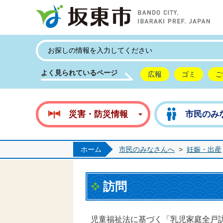
坂
よく見られているページ
広報
ゴミ
ご
災害・防災情報
市民のみ
ホーム
市民のみなさんへ
>
妊娠・出産
訪問
児童福祉法に基づく「乳児家庭全戸