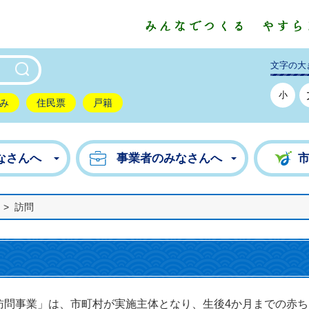
東市公式ホームページ
文字の大
小
み
住民票
戸籍
なさんへ
事業者のみなさんへ
>
訪問
訪問事業」は、市町村が実施主体となり、生後4か月までの赤