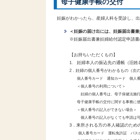
母子健康手帳の交付
妊娠がわかったら、産婦人科を受診し、出
＜妊娠の届け出には、妊娠届出書兼
※妊娠届出書兼妊婦給付認定申請書
【お持ちいただくもの】
1. 妊婦本人の振込先の通帳（旧姓
2．妊婦の個人番号がわかるもの（次
個人番号カード 通知カード 個人番
＜個人番号の利用について＞
妊婦の個人番号は、母子保健法施行規
母子健康手帳の交付に関する事務に使
＜個人番号の記入ができない場合＞
個人番号の記入がなくても申請は可能で
3．来所される方の本人確認のた
個人番号カード 運転免許証 パス