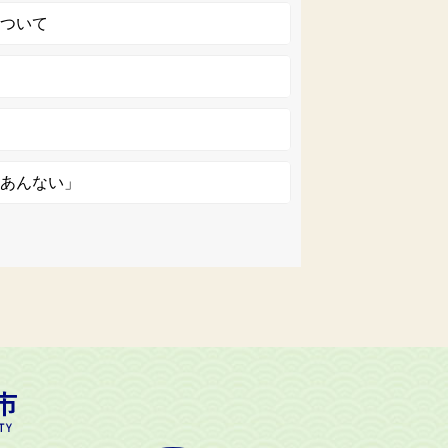
について
ちあんない」