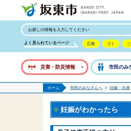
坂
よく見られているページ
広報
ゴミ
ご
災害・防災情報
市民のみ
ホーム
市民のみなさんへ
>
妊娠・出産
妊娠がわかったら