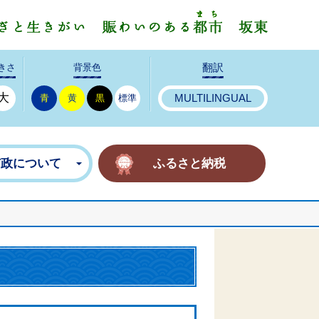
みんなで
きさ
背景色
翻訳
大
青
黄
黒
標準
MULTILINGUAL
市政について
ふるさと納税