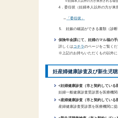
※妊婦本人以外の方が来所される場合
4．
委任状（妊婦本人以外の方が来
→
「委任状」
5. 妊娠の確認ができる書類（診断書
保険年金課にて、妊婦のマル福の手
詳しくは
コチラ
のページをご覧くだ
※上記のお持ちいただくもの以外に
妊産婦健康診査及び新生児聴
<
妊婦健康診査（市と契約している
妊婦一般健康診査受診票を医療機関
<
産婦健康診査（市と契約している
産婦健康診査受診票を医療機関に提