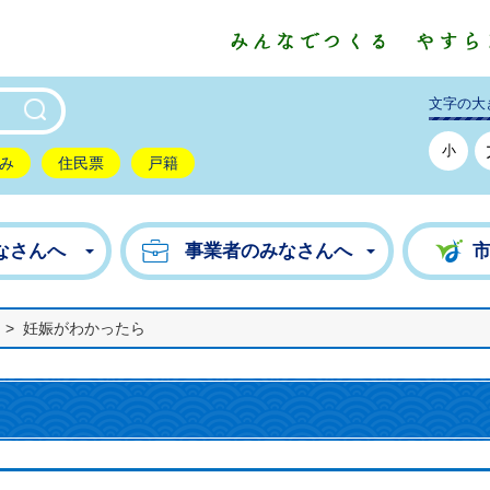
東市公式ホームページ
文字の大
小
み
住民票
戸籍
なさんへ
事業者のみなさんへ
>
妊娠がわかったら