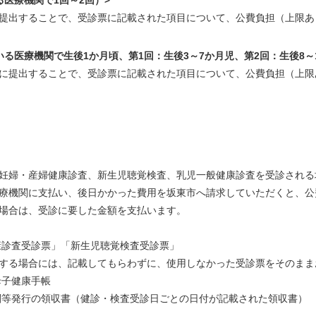
る医療機関で
1
回～
2
回）>
提出することで、受診票に記載された項目について、公費負担（上限あ
る医療機関で生後1か月頃、第1回：生後3～7か月児、第2回：生後8～
に提出することで、受診票に記載された項目について、公費負担（上限
す
妊婦・産婦健康診査、新生児聴覚検査、乳児一般健康診査を受診される
療機関に支払い、後日かかった費用を坂東市へ請求していただくと、公
場合は、受診に要した金額を支払います。
健康診査受診票」「新生児聴覚検査受診票」
する場合には、記載してもらわずに、使用しなかった受診票をそのまま
母子健康手帳
機関等発行の領収書（健診・検査受診日ごとの日付が記載された領収書）