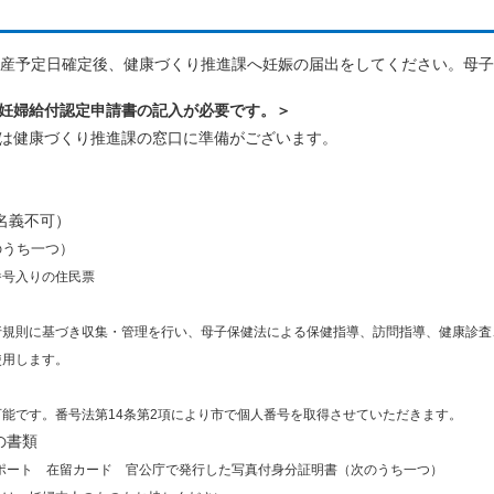
産予定日確定後、健康づくり推進課へ妊娠の届出をしてください。母子
妊婦給付認定申請書の記入が必要です。＞
は健康づくり推進課の窓口に準備がございます。
名義不可）
のうち一つ）
号入りの住民票
則に基づき収集・管理を行い、母子保健法による保健指導、訪問指導、健康診査
用します。
す。番号法第14条第2項により市で個人番号を取得させていただきます。
めの書類
ポート 在留カード 官公庁で発行した写真付身分証明書（次のうち一つ）