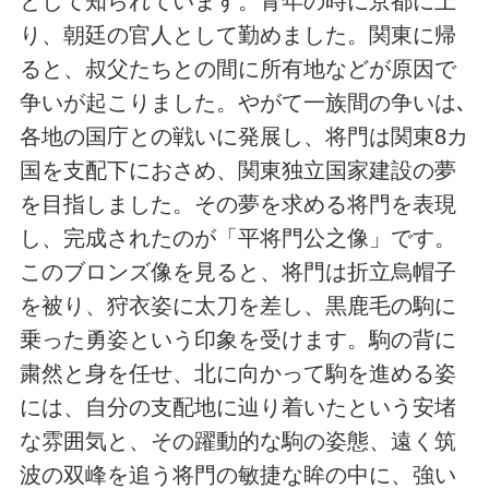
として知られています。青年の時に京都に上
り、朝廷の官人として勤めました。関東に帰
ると、叔父たちとの間に所有地などが原因で
争いが起こりました。やがて一族間の争いは､
各地の国庁との戦いに発展し、将門は関東8カ
国を支配下におさめ、関東独立国家建設の夢
を目指しました。その夢を求める将門を表現
し、完成されたのが「平将門公之像」です。
このブロンズ像を見ると、将門は折立烏帽子
を被り、狩衣姿に太刀を差し、黒鹿毛の駒に
乗った勇姿という印象を受けます。駒の背に
粛然と身を任せ、北に向かって駒を進める姿
には、自分の支配地に辿り着いたという安堵
な雰囲気と、その躍動的な駒の姿態、遠く筑
波の双峰を追う将門の敏捷な眸の中に、強い