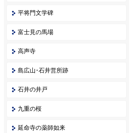
平将門文学碑
富士見の馬場
高声寺
島広山･石井営所跡
石井の井戸
九重の桜
延命寺の薬師如来