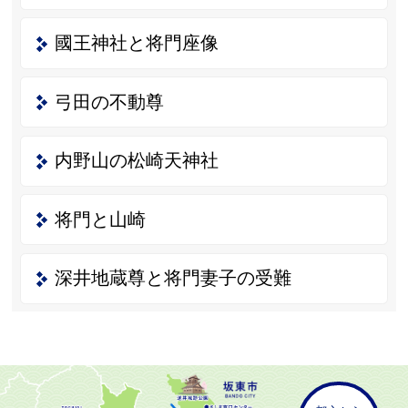
國王神社と将門座像
弓田の不動尊
内野山の松崎天神社
将門と山崎
深井地蔵尊と将門妻子の受難