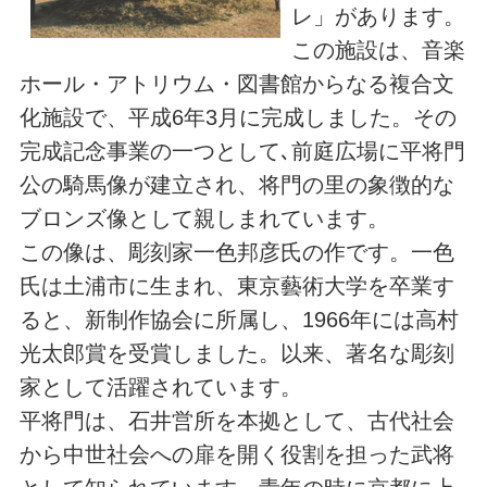
レ」があります。
この施設は、音楽
ホール・アトリウム・図書館からなる複合文
化施設で、平成6年3月に完成しました。その
完成記念事業の一つとして､前庭広場に平将門
公の騎馬像が建立され、将門の里の象徴的な
ブロンズ像として親しまれています。
この像は、彫刻家一色邦彦氏の作です。一色
氏は土浦市に生まれ、東京藝術大学を卒業す
ると、新制作協会に所属し、1966年には高村
光太郎賞を受賞しました。以来、著名な彫刻
家として活躍されています。
平将門は、石井営所を本拠として、古代社会
から中世社会への扉を開く役割を担った武将