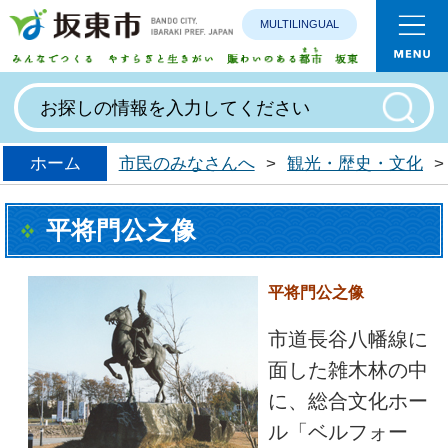
MULTILINGUAL
みんなで
ホーム
市民のみなさんへ
>
観光・歴史・文化
>
平将門公之像
平将門公之像
市道長谷八幡線に
面した雑木林の中
に、総合文化ホー
ル「ベルフォー