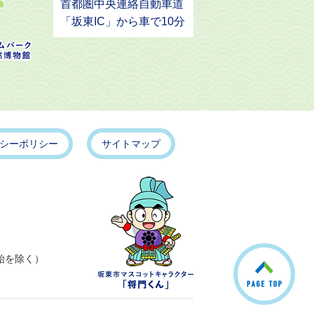
首都圏中央連絡自動車道
「坂東IC」から車で10分
シーポリシー
サイトマップ
こ
始を除く）