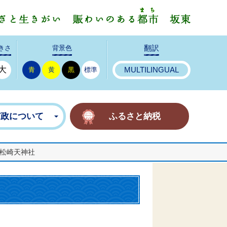
みんなで
きさ
背景色
翻訳
大
青
黄
黒
標準
MULTILINGUAL
市政について
ふるさと納税
松崎天神社