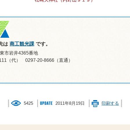
先は
商工観光課
です。
坂東市岩井4365番地
-0111（代） 0297-20-8666（直通）
5425
2011年8月19日
印刷する