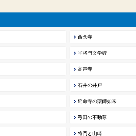
西念寺
平将門文学碑
高声寺
石井の井戸
延命寺の薬師如来
弓田の不動尊
将門と山崎