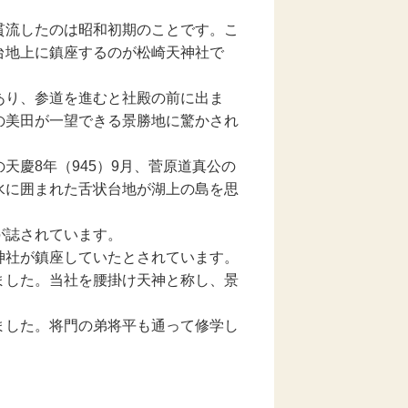
貫流したのは昭和初期のことです。こ
台地上に鎮座するのが松崎天神社で
あり、参道を進むと社殿の前に出ま
の美田が一望できる景勝地に驚かされ
天慶8年（945）9月、菅原道真公の
水に囲まれた舌状台地が湖上の島を思
が誌されています。
神社が鎮座していたとされています。
ました。当社を腰掛け天神と称し、景
ました。将門の弟将平も通って修学し