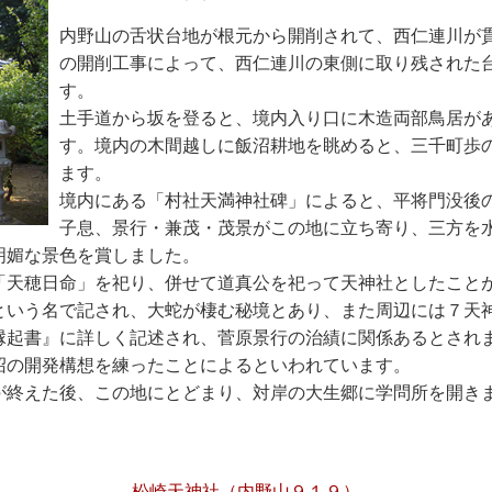
内野山の舌状台地が根元から開削されて、西仁連川が
の開削工事によって、西仁連川の東側に取り残された
す。
土手道から坂を登ると、境内入り口に木造両部鳥居が
す。境内の木間越しに飯沼耕地を眺めると、三千町歩
ます。
境内にある「村社天満神社碑」によると、平将門没後の
子息、景行・兼茂・茂景がこの地に立ち寄り、三方を
明媚な景色を賞しました。
「天穂日命」を祀り、併せて道真公を祀って天神社としたこと
という名で記され、大蛇が棲む秘境とあり、また周辺には７天
縁起書』に詳しく記述され、菅原景行の治績に関係あるとされ
沼の開発構想を練ったことによるといわれています。
が終えた後、この地にとどまり、対岸の大生郷に学問所を開き
松崎天神社（内野山９１９）