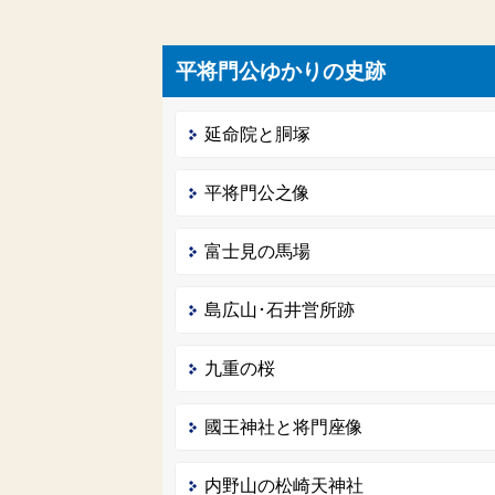
平将門公ゆかりの史跡
延命院と胴塚
平将門公之像
富士見の馬場
島広山･石井営所跡
九重の桜
國王神社と将門座像
内野山の松崎天神社