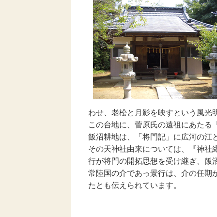
わせ、老松と月影を映すという風光
この台地に、菅原氏の遠祖にあたる
飯沼耕地は、「将門記」に広河の江
その天神社由来については、『神社
行が将門の開拓思想を受け継ぎ、飯
常陸国の介であっ景行は、介の任期
たとも伝えられています。