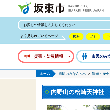
坂
よく見られているページ
広報
ゴミ
ご
災害・防災情報
市民のみ
ホーム
市民のみなさんへ
>
観光・歴史
内野山の松崎天神社