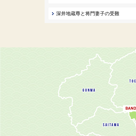
深井地蔵尊と将門妻子の受難