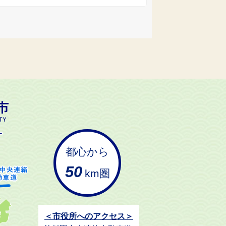
都心から
50
km圏
＜市役所へのアクセス＞