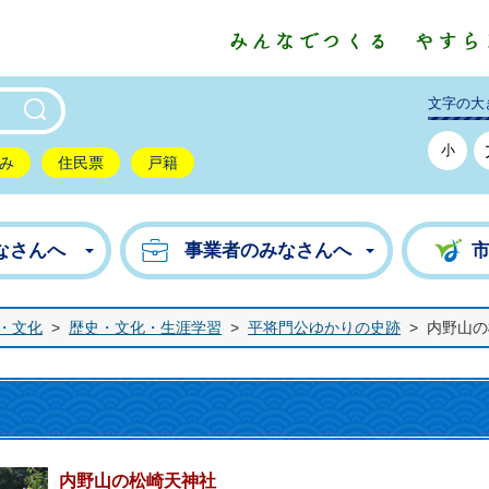
東市公式ホームページ
文字の大
小
み
住民票
戸籍
なさんへ
事業者のみなさんへ
・文化
>
歴史・文化・生涯学習
>
平将門公ゆかりの史跡
>
内野山の
内野山の松崎天神社