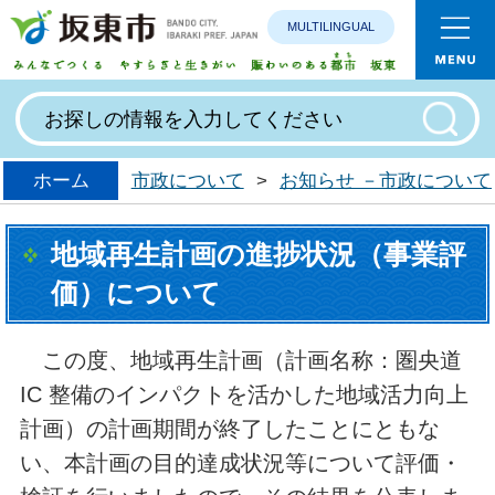
MULTILINGUAL
みんなで
ホーム
市政について
>
お知らせ －市政について
地域再生計画の進捗状況（事業評
価）について
この度、地域再生計画（計画名称：圏央道
IC 整備のインパクトを活かした地域活力向上
計画）の計画期間が終了したことにともな
い、本計画の目的達成状況等について評価・