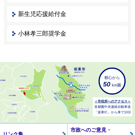
新生児応援給付金
小林孝三郎奨学金
都心から
50
km圏
＜市役所へのアクセス＞
首都圏中央連絡自動車道
「坂東IC」から車で10分
市政へのご意見・
リンク集