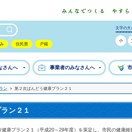
東市公式ホームページ
文字の大
小
み
住民票
戸籍
なさんへ
事業者のみなさんへ
ラン
>
第２次ばんどう健康プラン２１
プラン２１
健康プラン２１（平成20～29年度）を策定し、市民の健康維