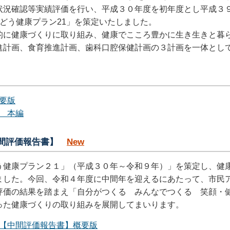
状況確認等実績評価を行い、平成３０年度を初年度とし平成３
どう健康プラン21」を策定いたしました。
に健康づくりに取り組み、健康でこころ豊かに生き生きと暮
進計画、食育推進計画、歯科口腔保健計画の３計画を一体とし
要版
 本編
間評価報告書】
New
健康プラン２１」（平成３０年～令和９年）」を策定し、健
ました。今回、令和４年度に中間年を迎えるにあたって、市民
評価の結果を踏まえ「自分がつくる みんなでつくる 笑顔・
なった健康づくりの取り組みを展開してまいります。
【中間評価報告書】概要版