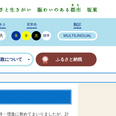
みんなで
きさ
背景色
翻訳
大
青
黄
黒
標準
MULTILINGUAL
市政について
ふるさと納税
持・増進に努めてまいりましたが、計