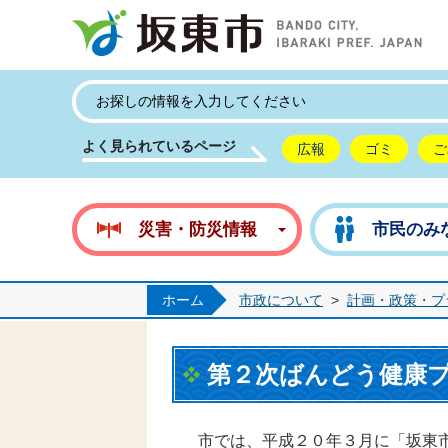
坂
よく見られているページ
広報
ゴミ
ご
災害・防災情報
市民のみ
ホーム
市政について
>
計画・政策・プ
第２次ばんどう健康
市では、平成２０年３月に「坂東市