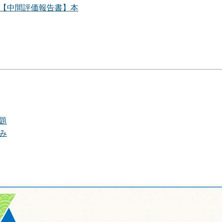
【中間評価報告書】本
題
み