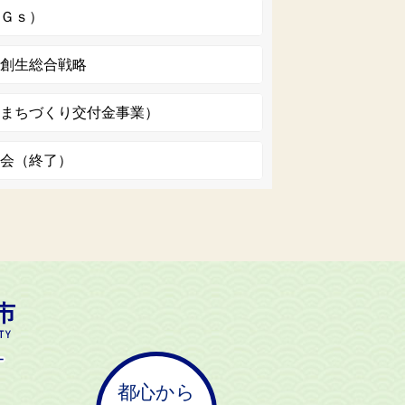
ＤＧｓ）
と創生総合戦略
旧まちづくり交付金事業）
員会（終了）
都心から