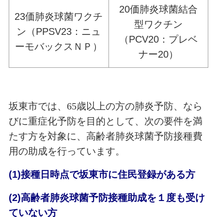
20価肺炎球菌結合
23価肺炎球菌ワクチ
型ワクチン
ン（PPSV23：ニュ
（PCV20：プレベ
ーモバックスＮＰ）
ナー20）
坂東市では、
65歳以上
の方の肺炎予
防、なら
びに重症化予防を目的として、次の要件を満
たす方を対象に、
高齢者肺炎球菌予防接種費
用の助成を行っています。
(1)接種日時点で坂東市に住民登録がある方
(2)高齢者肺炎球菌予防接種助成を１度も受け
ていない方