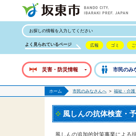
坂
よく見られているページ
広報
ゴミ
ご
災害・防災情報
市民のみ
ホーム
市民のみなさんへ
>
福祉・介護
風しんの抗体検査・
風しんの追加的対策事業による