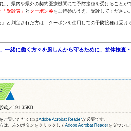
は、県内や県外の契約医療機関にて予防接種を受けることが
た「受診表」
と
クーポン券
をご持参のうえ、受診してください
』と判定された方は、クーポンを使用しての予防接種は受け
、一緒に働く方々を風しんから守るために、抗体検査
ド
形式／191.35KB
ルをご覧いただくには
Adobe Acrobat Reader
が必要です。
方は、左のボタンをクリックして
Adobe Acrobat Reader
をダウンロ