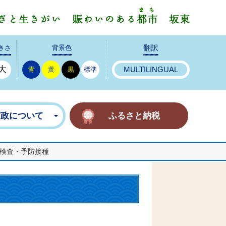
みんなで
きさ
背景色
翻訳
大
青
黄
黒
標準
MULTILINGUAL
市政について
ふるさと納税
検査・予防接種
。