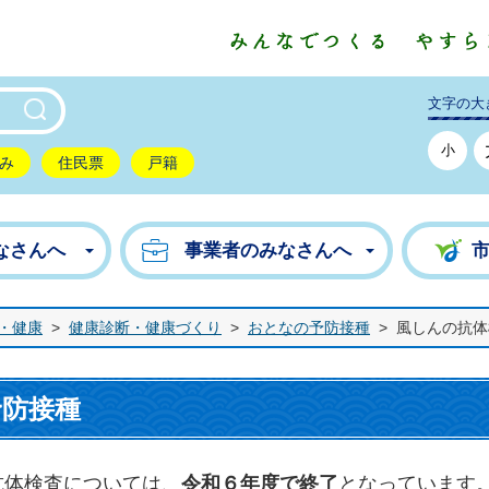
東市公式ホームページ
文字の大
小
み
住民票
戸籍
なさんへ
事業者のみなさんへ
・健康
>
健康診断・健康づくり
>
おとなの予防接種
>
風しんの抗体
予防接種
抗体検査については、
令和６年度で終了
となっています