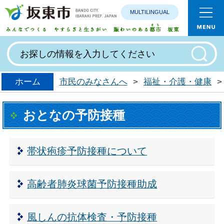
MULTILINGUAL
みんなで
ホーム
市民のみなさんへ
>
福祉・介護・健康
>
おとなの予防接種
帯状疱疹予防接種について
高齢者肺炎球菌予防接種助成
風しんの抗体検査・予防接種