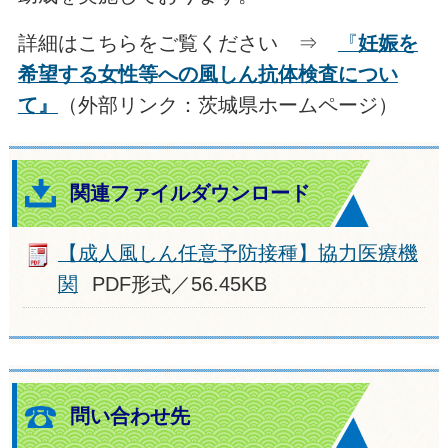
詳細はこちらをご覧ください ⇒
『
妊娠を
希望する女性等への風しん抗体検査につい
て』
（外部リンク：茨城県ホームページ）
関連ファイルダウンロード
【成人風しん任意予防接種】協力医療機
関
PDF形式／56.45KB
問い合わせ先