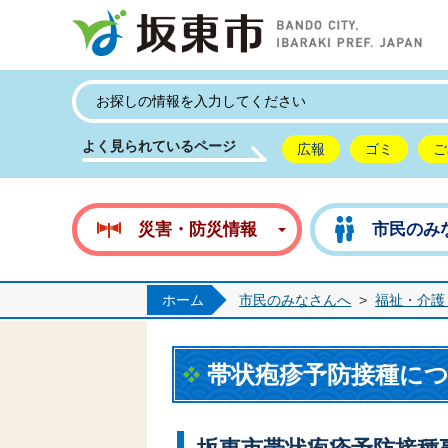
坂
よく見られているページ
広報
ゴミ
ご
災害・防災情報
市民のみ
ホーム
市民のみなさんへ
>
福祉・介護
帯状疱疹予防接種に