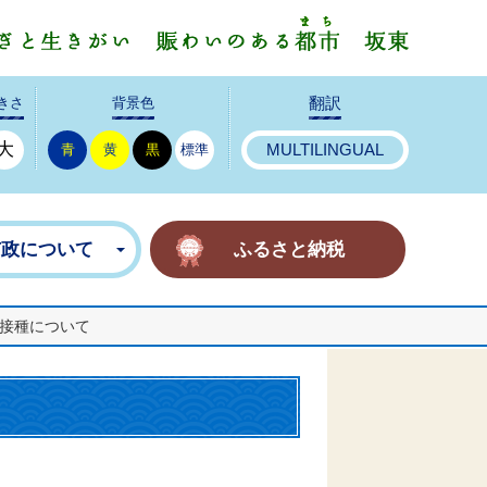
みんなで
きさ
背景色
翻訳
大
青
黄
黒
標準
MULTILINGUAL
市政について
ふるさと納税
接種について