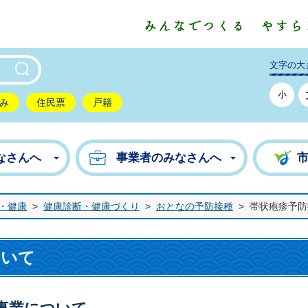
東市公式ホームページ
文字の大
小
み
住民票
戸籍
なさんへ
事業者のみなさんへ
・健康
>
健康診断・健康づくり
>
おとなの予防接種
>
帯状疱疹予防
ついて