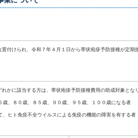
事業について
位置付けられ、令和７年４月１日から帯状疱疹予防接種が定期
ずれかに該当する方は、帯状疱疹予防接種費用の助成対象とな
７５歳、８０歳、８５歳、９０歳、９５歳、１００歳になる者
って、ヒト免疫不全ウイルスによる免疫の機能の障害を有する者