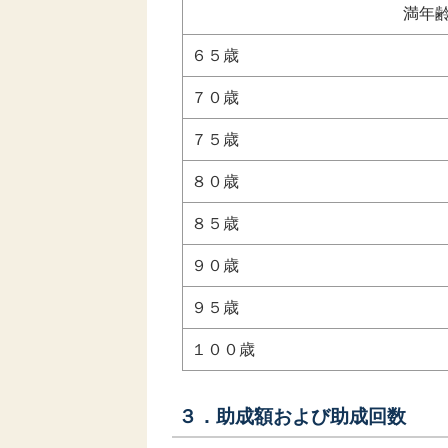
満年
６５歳
７０歳
７５歳
８０歳
８５歳
９０歳
９５歳
１００歳
３．助成額および助成回数