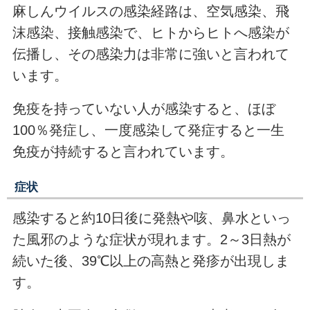
麻しんウイルスの感染経路は、
空気感染
、
飛
沫感染
、
接触感染
で、
ヒトからヒトへ感染が
伝播し、その感染力は非常に強い
と言われて
います。
免疫を持っていない人が感染すると、ほぼ
100％発症し、一度感染して発症すると一生
免疫が持続すると言われています。
症状
感染すると約10日後に
発熱や咳、鼻水といっ
た風邪のような症状
が現れます。2～3日熱が
続いた後、
39℃以上の高熱と発疹
が出現しま
す。