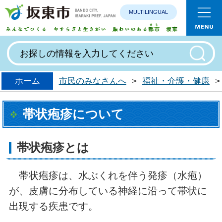
MULTILINGUAL
みんなで
ホーム
市民のみなさんへ
>
福祉・介護・健康
>
帯状疱疹について
帯状疱疹とは
帯状疱疹は、水ぶくれを伴う発疹（水疱）
が、皮膚に分布している神経に沿って帯状に
出現する疾患です。