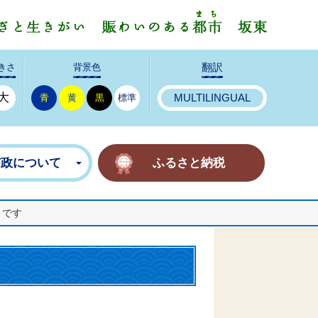
みんなで
きさ
背景色
翻訳
大
青
黄
黒
標準
MULTILINGUAL
市政について
ふるさと納税
」です