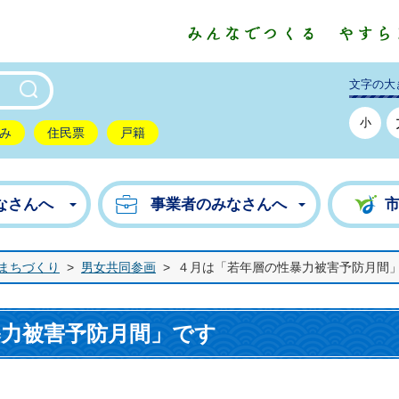
東市公式ホームページ
文字の大
小
み
住民票
戸籍
なさんへ
事業者のみなさんへ
まちづくり
>
男女共同参画
>
４月は「若年層の性暴力被害予防月間
暴力被害予防月間」です