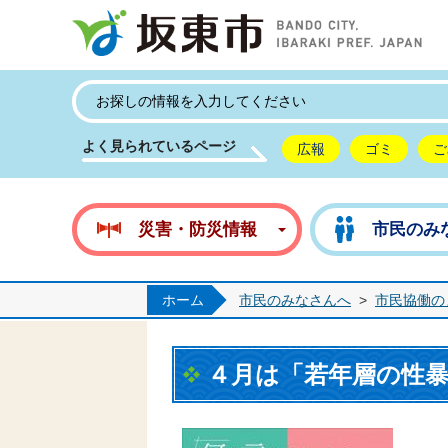
坂
よく見られているページ
広報
ゴミ
ご
災害・防災情報
市民のみ
ホーム
市民のみなさんへ
>
市民協働の
４月は「若年層の性