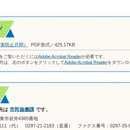
ド
被害防止月間）
PDF形式／425.17KB
ルをご覧いただくには
Adobe Acrobat Reader
が必要です。
方は、左のボタンをクリックして
Adobe Acrobat Reader
をダウンロ
先は
市民協働課
です。
坂東市岩井4365番地
8-0111（代） 0297-21-2183（直通） ファクス番号：0297-35-8