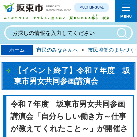
MULTILINGUAL
みんなで
ホーム
市民のみなさんへ
>
市民協働のまちづく
【イベント終了】令和７年度 坂
東市男女共同参画講演会
令和７年度 坂東市男女共同参画
講演会「自分らしい働き方～仕事
が教えてくれたこと～」が開催さ