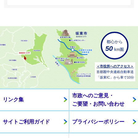
都心から
50
km圏
＜市役所へのアクセス＞
首都圏中央連絡自動車道
「坂東IC」から車で10分
市政へのご意見・
リンク集
ご要望・お問い合わせ
サイトご利用ガイド
プライバシーポリシー