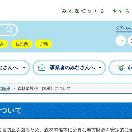
東市公式ホームページ
文字の大
小
み
住民票
戸籍
なさんへ
事業者のみなさんへ
県民税
>
森林環境税（国税）について
について
災害防止を図るため、森林整備等に必要な地方財源を安定的に