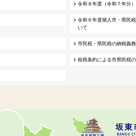
令和８年度（令和７年分
令和６年度個人市・県民
いて
市民税・県民税の納税義
租税条約による市県民税