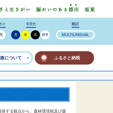
みんなで
きさ
背景色
翻訳
大
青
黄
黒
標準
MULTILINGUAL
市政について
ふるさと納税
確保する観点から、森林環境税及び森