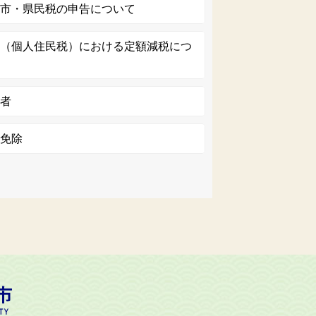
）市・県民税の申告について
税（個人住民税）における定額減税につ
務者
の免除