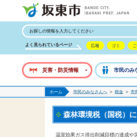
坂
よく見られているページ
広報
ゴミ
ご
災害・防災情報
市民のみ
ホーム
市民のみなさんへ
>
税金
>
市
森林環境税（国税）
温室効果ガス排出削減目標の達成や