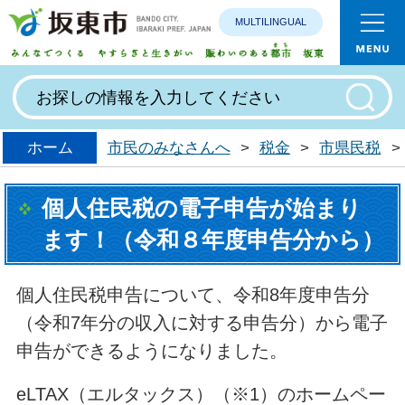
MULTILINGUAL
みんなで
ホーム
市民のみなさんへ
>
税金
>
市県民税
>
個人住民税の電子申告が始まり
ます！（令和８年度申告分から）
個人住民税申告について、令和8年度申告分
（令和7年分の収入に対する申告分）から電子
申告ができるようになりました。
eLTAX（エルタックス）（※1）のホームペー