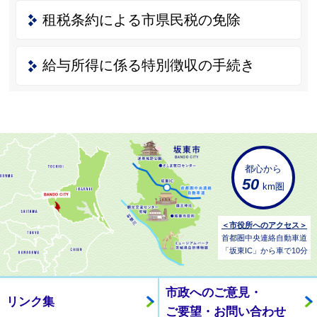
租税条約による市県民税の免除
給与所得に係る特別徴収の手続き
都心から
50
km圏
＜市役所へのアクセス＞
首都圏中央連絡自動車道
「坂東IC」から車で10分
市政へのご意見・
リンク集
ご要望・お問い合わせ