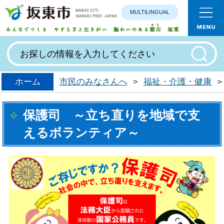
MULTILINGUAL
みんなで
ホーム
市民のみなさんへ
>
福祉・介護・健康
>
保護司 ～立ち直りを地域で支
えるボランティア～