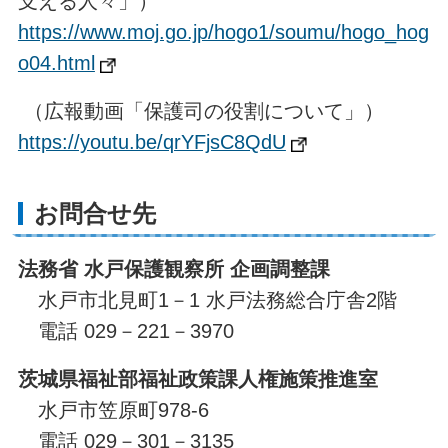
支える人々」）
https://www.moj.go.jp/hogo1/soumu/hogo_hog
o04.html
（広報動画「保護司の役割について」）
https://youtu.be/qrYFjsC8QdU
お問合せ先
法務省 水戸保護観察所 企画調整課
水戸市北見町1－1 水戸法務総合庁舎2階
電話 029－221－3970
茨城県福祉部福祉政策課人権施策推進室
水戸市笠原町978-6
電話 029－301－3135