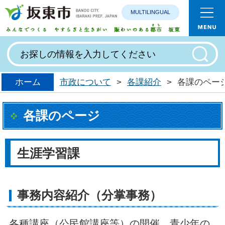
MULTILINGUAL
みんなで
ホーム
市政について
>
各課紹介
>
各課のペー
各課のページ
生涯学習課
事務内容紹介（分掌事務）
各種講座（公民館講座等）の開催、青少年の