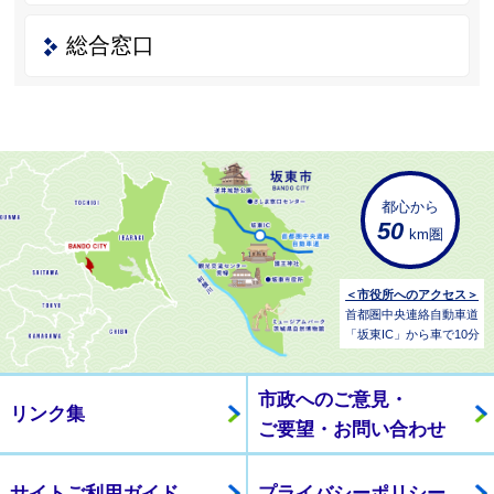
総合窓口
都心から
50
km圏
＜市役所へのアクセス＞
首都圏中央連絡自動車道
「坂東IC」から車で10分
市政へのご意見・
リンク集
ご要望・お問い合わせ
サイトご利用ガイド
プライバシーポリシー