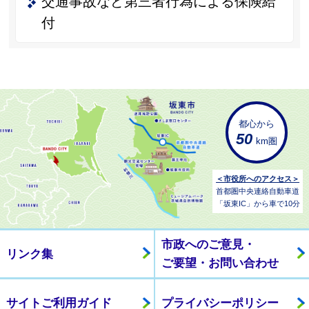
交通事故など第三者行為による保険給
付
都心から
50
km圏
＜市役所へのアクセス＞
首都圏中央連絡自動車道
「坂東IC」から車で10分
市政へのご意見・
リンク集
ご要望・お問い合わせ
サイトご利用ガイド
プライバシーポリシー