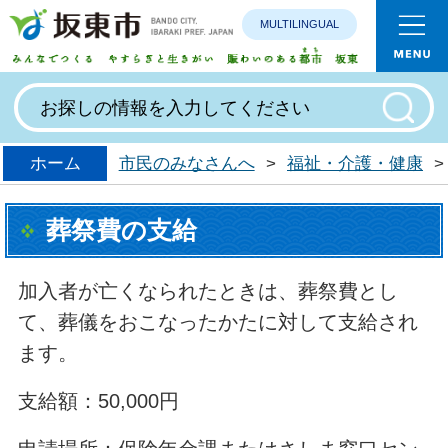
MULTILINGUAL
みんなで
ホーム
市民のみなさんへ
>
福祉・介護・健康
>
葬祭費の支給
加入者が亡くなられたときは、葬祭費とし
て、葬儀をおこなったかたに対して支給され
ます。
支
給額：50,000円