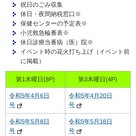
祝日のごみ収集
休日・夜間納税窓口※
保健センターの予定表※
小児救急輪番表※
休日診療当番病（医）院※
イベント時の花火打ち上げ（イベント前
に掲載）
第1木曜日(8P)
第3木曜日(4P)
令和5年4月6日
令和5年4月20日
号
号
令和5年5月8日
令和5年5月18日
号
号