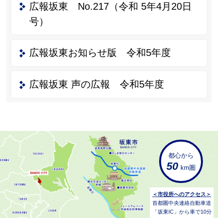
広報坂東 No.217（令和 5年4月20日
号）
広報坂東お知らせ版 令和5年度
広報坂東 声の広報 令和5年度
都心から
50
km圏
＜市役所へのアクセス＞
首都圏中央連絡自動車道
「坂東IC」から車で10分