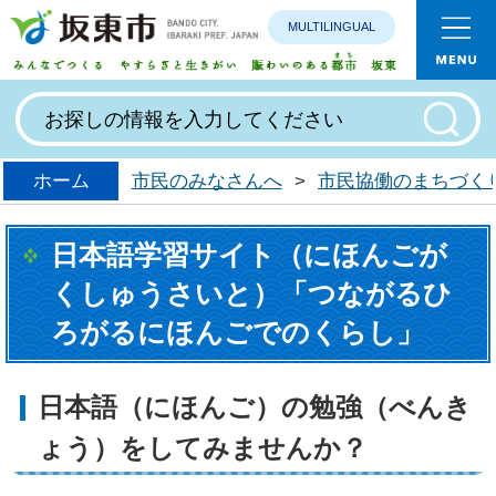
MULTILINGUAL
みんなで
ホーム
市民のみなさんへ
>
市民協働のまちづく
日本語学習サイト（にほんごが
くしゅうさいと）「つながるひ
ろがるにほんごでのくらし」
日本語（にほんご）の勉強（べんき
ょう）をしてみませんか？