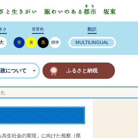
みんなで
きさ
背景色
翻訳
大
青
黄
黒
標準
MULTILINGUAL
市政について
ふるさと納税
した
る共生社会の実現」に向けた視察（県