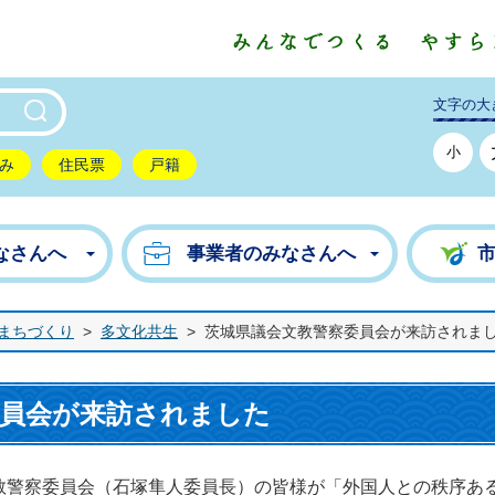
東市公式ホームページ
文字の大
小
み
住民票
戸籍
なさんへ
事業者のみなさんへ
まちづくり
>
多文化共生
>
茨城県議会文教警察委員会が来訪されま
委員会が来訪されました
警察委員会（石塚隼人委員長）の皆様が「外国人との秩序あ