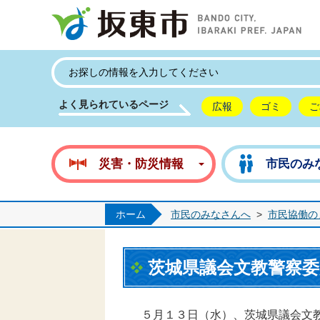
坂
よく見られているページ
広報
ゴミ
ご
災害・防災情報
市民のみ
ホーム
市民のみなさんへ
>
市民協働の
茨城県議会文教警察
５月１３日（水）、茨城県議会文教