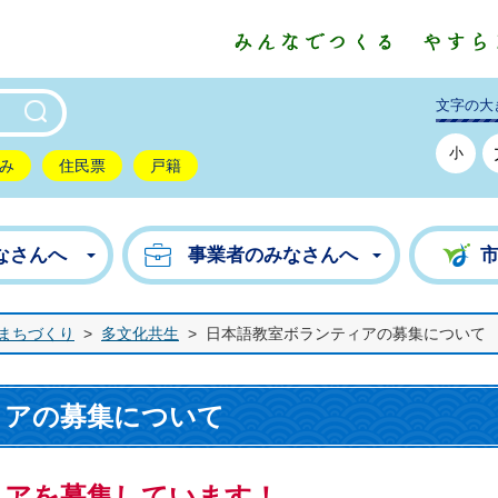
東市公式ホームページ
文字の大
小
み
住民票
戸籍
なさんへ
事業者のみなさんへ
まちづくり
>
多文化共生
>
日本語教室ボランティアの募集について
ィアの募集について
ィアを募集しています！