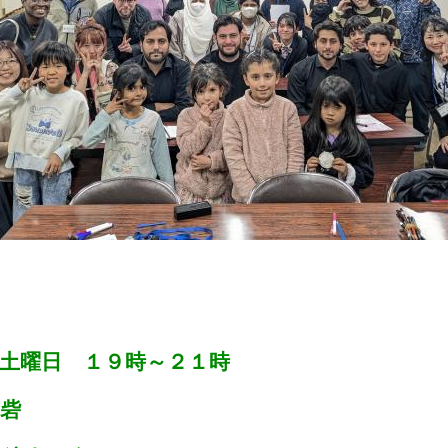
４土曜日 １９時～２１時
の砦