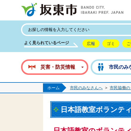
坂
よく見られているページ
広報
ゴミ
ご
災害・防災情報
市民のみ
ホーム
市民のみなさんへ
>
市民協働の
日本語教室ボランテ
日本語教室のボランテ