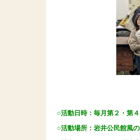
○活動日時：毎月第２・第
○活動場所：岩井公民館風