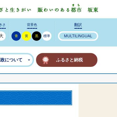
みんなで
きさ
背景色
翻訳
大
青
黄
黒
標準
MULTILINGUAL
市政について
ふるさと納税