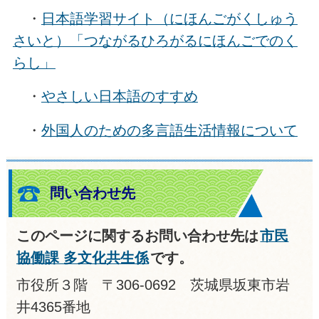
・
日本語学習サイト（にほんごがくしゅう
さいと）「つながるひろがるにほんごでのく
らし」
・
やさしい日本語のすすめ
・
外国人のための多言語生活情報について
問い合わせ先
このページに関するお問い合わせ先は
市民
協働課 多文化共生係
です。
市役所３階 〒306-0692 茨城県坂東市岩
井4365番地