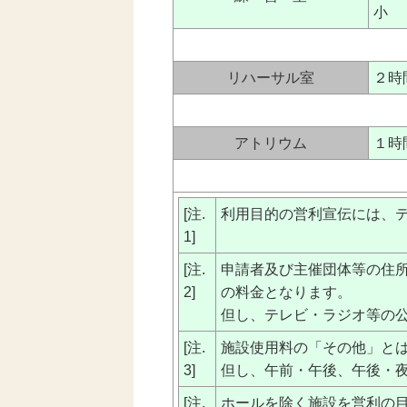
小
リハーサル室
２時
アトリウム
１時
[注.
利用目的の営利宣伝には、
1]
[注.
申請者及び主催団体等の住
2]
の料金となります。
但し、テレビ・ラジオ等の
[注.
施設使用料の「その他」と
3]
但し、午前・午後、午後・
[注.
ホールを除く施設を営利の目