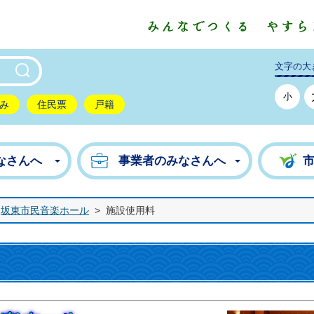
東市公式ホームページ
文字の大
小
み
住民票
戸籍
なさんへ
事業者のみなさんへ
坂東市民音楽ホール
>
施設使用料