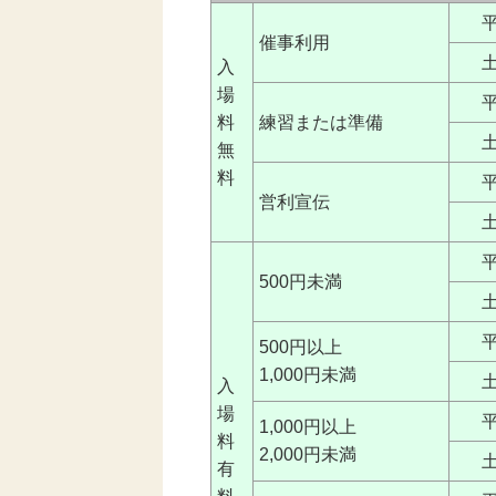
催事利用
入
場
料
練習または準備
無
料
営利宣伝
500円未満
500円以上
1,000円未満
入
場
1,000円以上
料
2,000円未満
有