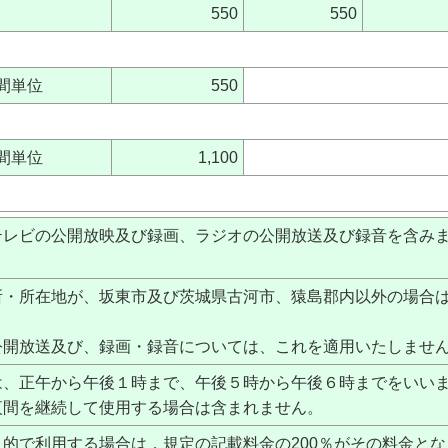
550
550
間単位
550
間単位
1,100
テレビの公開放映及び録画、ラジオの公開放送及び録音を含み
所・所在地が、坂東市及び茨城県古河市、猿島郡内以外の場合
公開放送及び、録画・録音については、これを適用いたしませ
は、正午から午後１時まで、午後５時から午後６時までをいい
夜間を継続して使用する場合は含まれません。
的で利用する場合は，規定の記載料金の200％がその料金とな