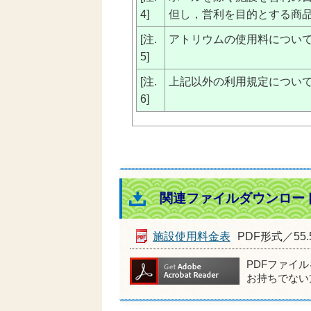
4]
但し，営利を目的とする商品
[注.
アトリウムの使用料につい
5]
[注.
上記以外の利用規定につい
6]
関連ファイルダウンロー
施設使用料金表
PDF形式／55.
PDFファイ
お持ちでない