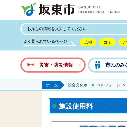
坂
よく見られているページ
広報
ゴミ
ご
災害・防災情報
市民のみ
ホーム
総合文化ホール ベルフォーレ
>
施設使用料