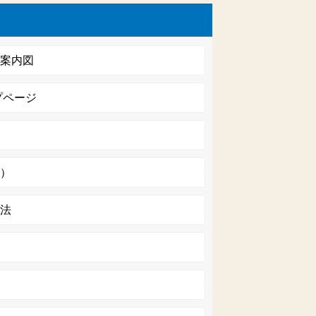
内案内図
プページ
済）
方法