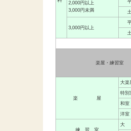
料
2,000円以上
3,000円未満
3,000円以上
楽屋・練習室
大楽
特別
楽 屋
和室
洋室
大
練 習 室