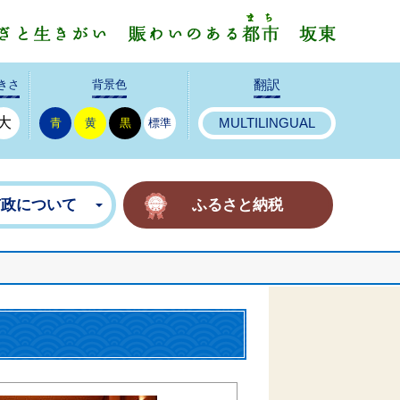
みんなで
きさ
背景色
翻訳
大
青
黄
黒
標準
MULTILINGUAL
市政について
ふるさと納税