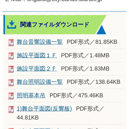
関連ファイルダウンロード
舞台音響設備一覧
PDF形式／81.85KB
施設平面図１Ｆ
PDF形式／1.48MB
施設平面図２Ｆ
PDF形式／1.83MB
舞台照明設備一覧
PDF形式／138.64KB
照明基本吊
PDF形式／475.46KB
1)舞台平面図(反響板)
PDF形式／
44.81KB