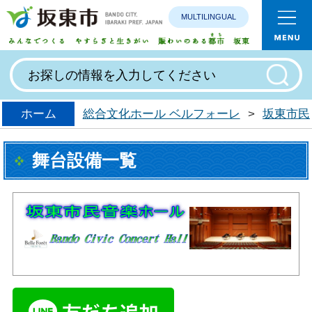
MULTILINGUAL
みんなで
ホーム
総合文化ホール ベルフォーレ
>
坂東市民
舞台設備一覧