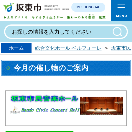
MULTILINGUAL
みんなで
ホーム
総合文化ホール ベルフォーレ
>
坂東市民
今月の催し物のご案内