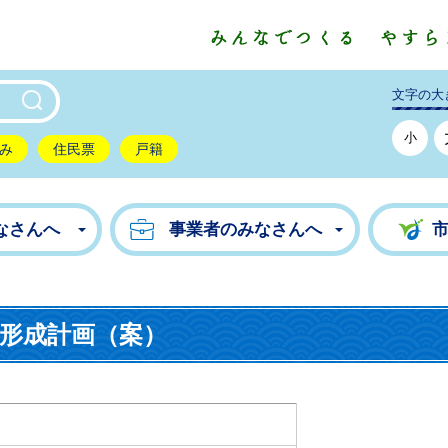
東市公式ホームページ
文字の大
小
み
住民票
戸籍
なさんへ
事業者のみなさんへ
形成計画（案）