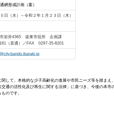
通網形成計画（案）
５日（水）～令和２年１月２３日（木）
坂東市岩井4365 坂東市役所 企画課
181（直通）／FAX 0297-35-8201
@city.bando.ibaraki.jp
に関して、本格的な少子高齢化の進展や市民ニーズ等を踏まえ
共交通の活性化及び再生に関する法律」に基づき、今後の本市
るものです。