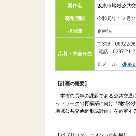
案件名
坂東市地域公共交
募集期間
令和元年１２月２
担当課
企画課
〒306－0692
電話 0297-21-2
応募・問合せ先
Ｅメール：
kikaku
【計画の概要】
本市の長年の課題である公共交通
ットワークの再構築に向け「地域公
地域公共交通網形成計画」を策定す
【パブリック・コメントの結果】