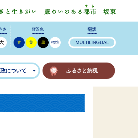
みんなで
きさ
背景色
翻訳
大
青
黄
黒
標準
MULTILINGUAL
市政について
ふるさと納税