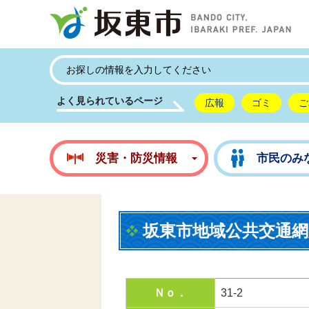
坂
よく見られているページ
広報
ゴミ
ご
災害・防災情報
市民のみ
坂東市地域公共交通網
Ｎｏ．
31-2