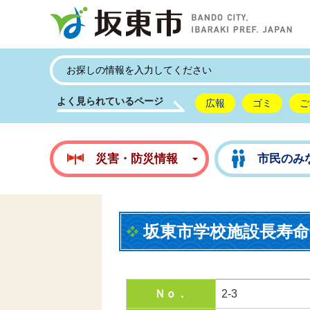
坂
よく見られているページ
広報
ゴミ
ご
災害・防災情報
市民のみ
坂東市学校施設長寿命
Ｎｏ．
2-3