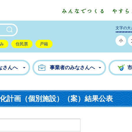
東市公式ホームページ
文字の大
小
み
住民票
戸籍
なさんへ
事業者のみなさんへ
化計画（個別施設）（案）結果公表