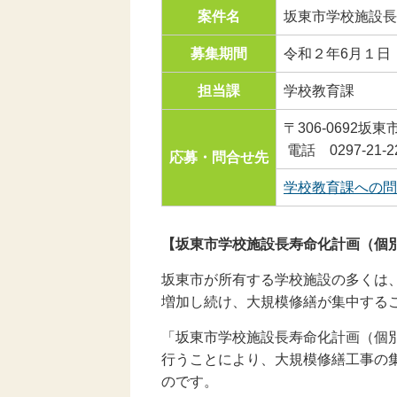
案件名
坂東市学校施設長
募集期間
令和２年6月１日
担当課
学校教育課
〒306-0692
電話 0297-21-2
応募・問合せ先
学校教育課への問
【坂東市学校施設長寿命化計画（個
坂東市が所有する学校施設の多くは
増加し続け、大規模修繕が集中する
「坂東市学校施設長寿命化計画（個
行うことにより、大規模修繕工事の
のです。