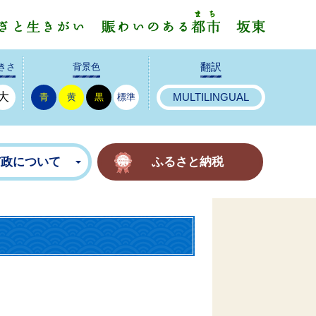
みんなで
きさ
背景色
翻訳
大
青
黄
黒
標準
MULTILINGUAL
市政について
ふるさと納税